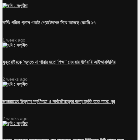
কর্নিং গরিলা গ্লাস ৭আই প্রোটেকশন নিয়ে আসছে রেডমি ১৭
1 week ago
যুক্তরাষ্ট্রকে ‘ভুলতে না পারার মতো শিক্ষা’ দেওয়ার হুঁশিয়ারি আইআরজিসির
2 weeks ago
জামায়াতের উত্থান স্বাধীনতা ও সার্বভৌমত্বের জন্য হুমকি হতে পারে: নুর
2 weeks ago