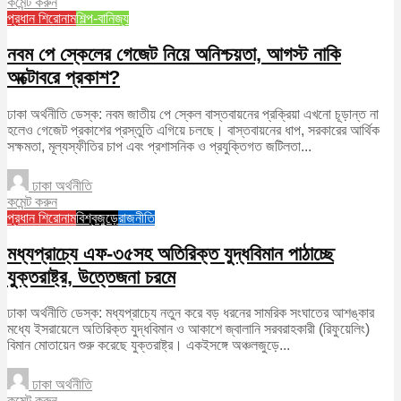
কমেন্ট করুন
প্রধান শিরোনাম
শিল্প-বানিজ্য
নবম পে স্কেলের গেজেট নিয়ে অনিশ্চয়তা, আগস্ট নাকি
অক্টোবরে প্রকাশ?
ঢাকা অর্থনীতি ডেস্ক: নবম জাতীয় পে স্কেল বাস্তবায়নের প্রক্রিয়া এখনো চূড়ান্ত না
হলেও গেজেট প্রকাশের প্রস্তুতি এগিয়ে চলছে। বাস্তবায়নের ধাপ, সরকারের আর্থিক
সক্ষমতা, মূল্যস্ফীতির চাপ এবং প্রশাসনিক ও প্রযুক্তিগত জটিলতা...
ঢাকা অর্থনীতি
কমেন্ট করুন
প্রধান শিরোনাম
বিশ্বজুড়ে
রাজনীতি
মধ্যপ্রাচ্যে এফ-৩৫সহ অতিরিক্ত যুদ্ধবিমান পাঠাচ্ছে
যুক্তরাষ্ট্র, উত্তেজনা চরমে
ঢাকা অর্থনীতি ডেস্ক: মধ্যপ্রাচ্যে নতুন করে বড় ধরনের সামরিক সংঘাতের আশঙ্কার
মধ্যে ইসরায়েলে অতিরিক্ত যুদ্ধবিমান ও আকাশে জ্বালানি সরবরাহকারী (রিফুয়েলিং)
বিমান মোতায়েন শুরু করেছে যুক্তরাষ্ট্র। একইসঙ্গে অঞ্চলজুড়ে...
ঢাকা অর্থনীতি
কমেন্ট করুন