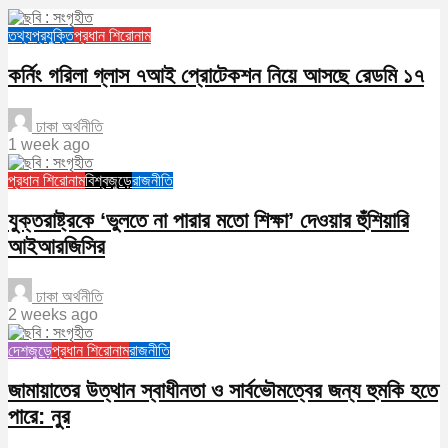
তথ্যপ্রযুক্তি
প্রধান শিরোনাম
কর্নিং গরিলা গ্লাস ৭আই প্রোটেকশন নিয়ে আসছে রেডমি ১৭
ঢাকা অর্থনীতি
1 week ago
প্রধান শিরোনাম
বিশ্বজুড়ে
রাজনীতি
যুক্তরাষ্ট্রকে ‘ভুলতে না পারার মতো শিক্ষা’ দেওয়ার হুঁশিয়ারি
আইআরজিসির
ঢাকা অর্থনীতি
2 weeks ago
দেশজুড়ে
প্রধান শিরোনাম
রাজনীতি
জামায়াতের উত্থান স্বাধীনতা ও সার্বভৌমত্বের জন্য হুমকি হতে
পারে: নুর