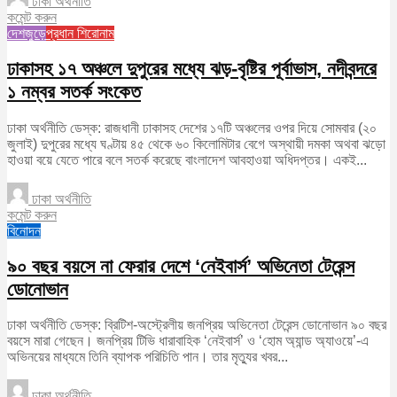
ঢাকা অর্থনীতি
কমেন্ট করুন
দেশজুড়ে
প্রধান শিরোনাম
ঢাকাসহ ১৭ অঞ্চলে দুপুরের মধ্যে ঝড়-বৃষ্টির পূর্বাভাস, নদীবন্দরে
১ নম্বর সতর্ক সংকেত
ঢাকা অর্থনীতি ডেস্ক: রাজধানী ঢাকাসহ দেশের ১৭টি অঞ্চলের ওপর দিয়ে সোমবার (২০
জুলাই) দুপুরের মধ্যে ঘণ্টায় ৪৫ থেকে ৬০ কিলোমিটার বেগে অস্থায়ী দমকা অথবা ঝড়ো
হাওয়া বয়ে যেতে পারে বলে সতর্ক করেছে বাংলাদেশ আবহাওয়া অধিদপ্তর। একই...
ঢাকা অর্থনীতি
কমেন্ট করুন
বিনোদন
৯০ বছর বয়সে না ফেরার দেশে ‘নেইবার্স’ অভিনেতা টেরেন্স
ডোনোভান
ঢাকা অর্থনীতি ডেস্ক: ব্রিটিশ-অস্ট্রেলীয় জনপ্রিয় অভিনেতা টেরেন্স ডোনোভান ৯০ বছর
বয়সে মারা গেছেন। জনপ্রিয় টিভি ধারাবাহিক ‘নেইবার্স’ ও ‘হোম অ্যান্ড অ্যাওয়ে’-এ
অভিনয়ের মাধ্যমে তিনি ব্যাপক পরিচিতি পান। তার মৃত্যুর খবর...
ঢাকা অর্থনীতি