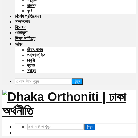
গার্মেন্টস
রাজস্ব
কৃষি
বিশেষ প্রতিবেদন
সাক্ষাৎকার
বিনোদন
খেলাধুলা
শিক্ষা-সাহিত্য
আরও
জীবন-যাপন
তথ্যপ্রযুক্তি
চাকুরী
ভ্রমন
স্বাস্থ্য
খুঁজুন
খুঁজুন