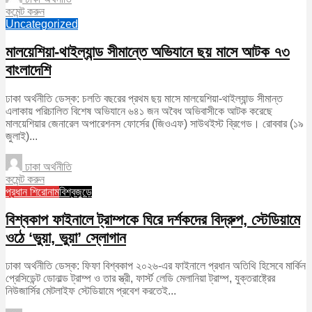
কমেন্ট করুন
Uncategorized
মালয়েশিয়া-থাইল্যান্ড সীমান্তে অভিযানে ছয় মাসে আটক ৭৩
বাংলাদেশি
ঢাকা অর্থনীতি ডেস্ক: চলতি বছরের প্রথম ছয় মাসে মালয়েশিয়া-থাইল্যান্ড সীমান্ত
এলাকায় পরিচালিত বিশেষ অভিযানে ৬৪১ জন অবৈধ অভিবাসীকে আটক করেছে
মালয়েশিয়ার জেনারেল অপারেশনস ফোর্সের (জিওএফ) সাউথইস্ট ব্রিগেড। রোববার (১৯
জুলাই)...
ঢাকা অর্থনীতি
কমেন্ট করুন
প্রধান শিরোনাম
বিশ্বজুড়ে
বিশ্বকাপ ফাইনালে ট্রাম্পকে ঘিরে দর্শকদের বিদ্রুপ, স্টেডিয়ামে
ওঠে ‘ভুয়া, ভুয়া’ স্লোগান
ঢাকা অর্থনীতি ডেস্ক: ফিফা বিশ্বকাপ ২০২৬-এর ফাইনালে প্রধান অতিথি হিসেবে মার্কিন
প্রেসিডেন্ট ডোনাল্ড ট্রাম্প ও তার স্ত্রী, ফার্স্ট লেডি মেলানিয়া ট্রাম্প, যুক্তরাষ্ট্রের
নিউজার্সির মেটলাইফ স্টেডিয়ামে প্রবেশ করতেই...