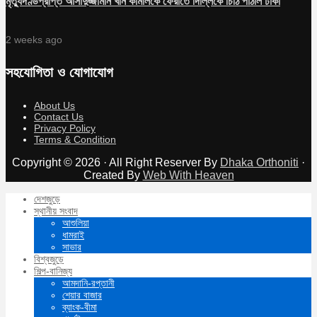
মৃত্যুদণ্ডপ্রাপ্ত আসাদুজ্জামান খান কামালকে ফেরাতে দিল্লিকে চিঠি পাঠাল ঢাকা
2 weeks ago
সহযোগিতা ও যোগাযোগ
About Us
Contact Us
Privacy Policy
Terms & Condition
Copyright © 2026 · All Right Reserver By
Dhaka Orthoniti
·
Created By
Web With Heaven
দেশজুড়ে
স্থানীয় সংবাদ
আশুলিয়া
ধামরাই
সাভার
বিশ্বজুড়ে
শিল্প-বানিজ্য
আমদানি-রপ্তানী
শেয়ার বাজার
ব্যাংক-বীমা