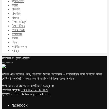
ব্যাংক-বীমা
ভ্রমন
রাজধানী
রাজনীতি
রাজস্ব
শিক্ষা-সাহিত্য
শিল্প-বানিজ্য
শেয়ার বাজার
সাক্ষাৎকার
সাভার
সিলেট
স্থানীয় সংবাদ
স্বাস্থ্য
সম্পাদক ড. ফুয়াদ হোসেন
---------
সর্বশেষ দেশ-বিদেশের খবর, বিশ্লেষণ, বিশেষ প্রতিবেদন ও সাক্ষাৎকারের জন্য আমাদের নিউজ
পোর্টাল। সত্যনিষ্ঠ ও সময়োপযোগী সংবাদ আপনাদের হাতের নাগালে।
যোগাযোগঃ ৫৩ বাইপাইল, আশুলিয়া, সাভার,ঢাকা
মোবাইল নাম্বারঃ
+8801707818109
ইমেইলঃ
orthonitidesk@gmail.com
facebook