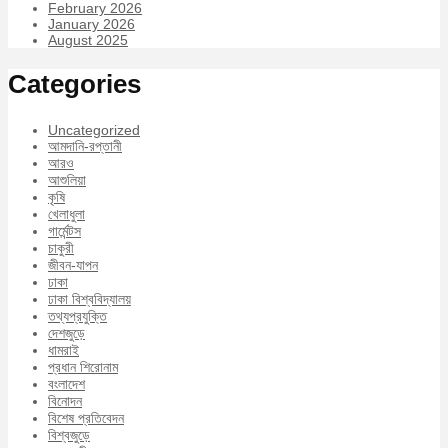
February 2026
January 2026
August 2025
Categories
Uncategorized
আমদানি-রপ্তানী
আরও
আশুলিয়া
কৃষি
খেলাধুলা
গার্মেন্টস
চাকুরী
জীবন-যাপন
ঢাকা
ঢাকা বিশ্ববিদ্যালয়
তথ্যপ্রযুক্তি
দেশজুড়ে
ধামরাই
প্রধান শিরোনাম
বংলাদেশ
বিনোদন
বিশেষ প্রতিবেদন
বিশ্বজুড়ে