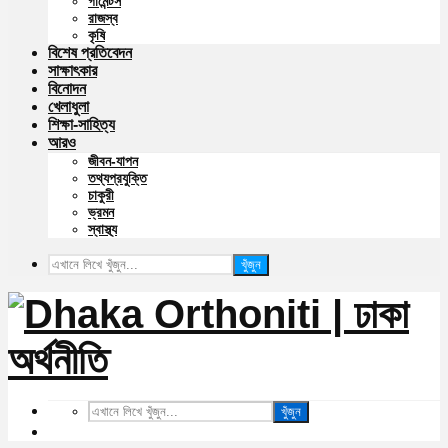
গার্মেন্টস
রাজস্ব
কৃষি
বিশেষ প্রতিবেদন
সাক্ষাৎকার
বিনোদন
খেলাধুলা
শিক্ষা-সাহিত্য
আরও
জীবন-যাপন
তথ্যপ্রযুক্তি
চাকুরী
ভ্রমন
স্বাস্থ্য
খুঁজুন
খুঁজুন