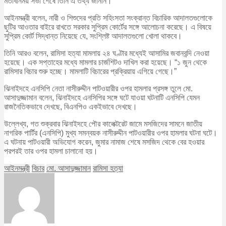
মতবিনিময় সভা শেষে তিনি এ তথ্য জানান।
আইনমন্ত্রী বলেন, নারী ও শিশুদের প্রতি সহিংসতা সংক্রান্ত বিচারিক আদালতগুলোকে
ছুটির আওতার বাইরে রাখতে সরকার সুপ্রিম কোর্টের সঙ্গে আলোচনা করেছে। এ বিষয়ে
সুপ্রিম কোর্ট সিদ্ধান্ত নিয়েছে যে, সংশ্লিষ্ট আদালতগুলো খোলা থাকবে।
তিনি আরও বলেন, রামিসা হত্যা মামলায় ২৪ ঘণ্টার মধ্যেই আসামির জবানবন্দি নেওয়া
হয়েছে। এক সপ্তাহের মধ্যে মামলার চার্জশিটও দাখিল করা হয়েছে। “১ জুন থেকে
রামিসার বিচার শুরু হচ্ছে। মামলাটি বিচারের প্রক্রিয়ায় এগিয়ে গেছে।”
ঝিনাইদহে এনসিপি নেতা নাসীরুদ্দীন পাটওয়ারীর ওপর হামলার প্রসঙ্গ তুলে মো.
আসাদুজ্জামান বলেন, ঝিনাইদহে এনসিপির সঙ্গে ঘটে যাওয়া ঘটনাটি এনসিপি যেমন
রাজনৈতিকভাবে দেখছে, বিএনপিও একইভাবে দেখছে।
উল্লেখ্য, গত শুক্রবার ঝিনাইদহে পৌর কালেক্টরেট জামে মসজিদের সামনে জাতীয়
নাগরিক পার্টির (এনসিপি) মুখ্য সমন্বয়ক নাসীরুদ্দীন পাটওয়ারীর ওপর হামলার ঘটনা ঘটে।
এ ঘটনায় পাটওয়ারী অভিযোগ করেন, জুমার নামাজ শেষে মসজিদ থেকে বের হওয়ার
পরপরই তার ওপর হামলা চালানো হয়।
আইনমন্ত্রী
বিচার
মো. আসাদুজ্জামান
রামিসা হত্যা