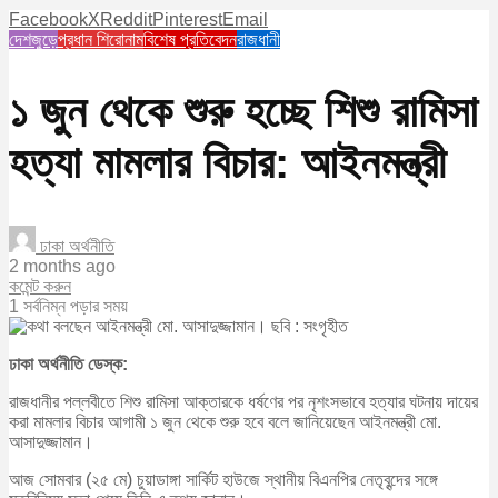
Facebook
X
Reddit
Pinterest
Email
দেশজুড়ে
প্রধান শিরোনাম
বিশেষ প্রতিবেদন
রাজধানী
১ জুন থেকে শুরু হচ্ছে শিশু রামিসা
হত্যা মামলার বিচার: আইনমন্ত্রী
ঢাকা অর্থনীতি
2 months ago
কমেন্ট করুন
1 সর্বনিম্ন পড়ার সময়
ঢাকা অর্থনীতি ডেস্ক:
রাজধানীর পল্লবীতে শিশু রামিসা আক্তারকে ধর্ষণের পর নৃশংসভাবে হত্যার ঘটনায় দায়ের
করা মামলার বিচার আগামী ১ জুন থেকে শুরু হবে বলে জানিয়েছেন আইনমন্ত্রী মো.
আসাদুজ্জামান।
আজ সোমবার (২৫ মে) চুয়াডাঙ্গা সার্কিট হাউজে স্থানীয় বিএনপির নেতৃবৃন্দের সঙ্গে