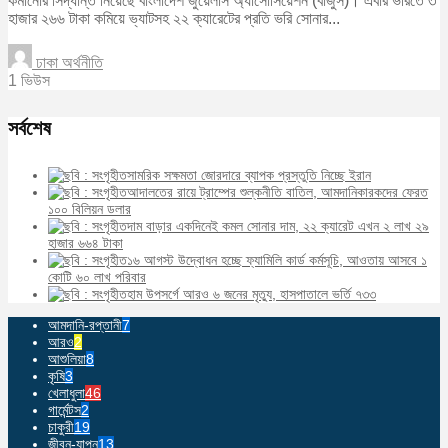
কমানোর সিদ্ধান্ত নিয়েছে বাংলাদেশ জুয়েলার্স অ্যাসোসিয়েশন (বাজুস)। এবার ভরিতে ৩
হাজার ২৬৬ টাকা কমিয়ে ভ্যাটসহ ২২ ক্যারেটের প্রতি ভরি সোনার...
ঢাকা অর্থনীতি
1 ভিউস
সর্বশেষ
সামরিক সক্ষমতা জোরদারে ব্যাপক প্রস্তুতি নিচ্ছে ইরান
আদালতের রায়ে ট্রাম্পের শুল্কনীতি বাতিল, আমদানিকারকদের ফেরত
১০০ বিলিয়ন ডলার
দাম বাড়ার একদিনেই কমল সোনার দাম, ২২ ক্যারেট এখন ২ লাখ ২৯
হাজার ৬৬৪ টাকা
১৬ আগস্ট উদ্বোধন হচ্ছে ফ্যামিলি কার্ড কর্মসূচি, আওতায় আসবে ১
কোটি ৬০ লাখ পরিবার
হাম উপসর্গে আরও ৬ জনের মৃত্যু, হাসপাতালে ভর্তি ৭৩৩
আমদানি-রপ্তানী
7
আরও
2
আশুলিয়া
8
কৃষি
3
খেলাধুলা
46
গার্মেন্টস
2
চাকুরী
19
জীবন-যাপন
13