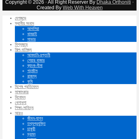
Copyright © 2026 · All Right Reserver By
Dhaka Orthoniti
·
Created By
Web With Heaven
দেশজুড়ে
স্থানীয় সংবাদ
আশুলিয়া
ধামরাই
সাভার
বিশ্বজুড়ে
শিল্প-বানিজ্য
আমদানি-রপ্তানী
শেয়ার বাজার
ব্যাংক-বীমা
গার্মেন্টস
রাজস্ব
কৃষি
বিশেষ প্রতিবেদন
সাক্ষাৎকার
বিনোদন
খেলাধুলা
শিক্ষা-সাহিত্য
আরও
জীবন-যাপন
তথ্যপ্রযুক্তি
চাকুরী
ভ্রমন