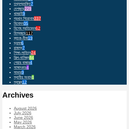
তথ্যপ্রযুক্তি
7
দেশজুড়ে
229
ধামরাই
9
প্রধান শিরোনাম
337
বিনোদন
35
বিশেষ প্রতিবেদন
62
বিশ্বজুড়ে
117
ব্যাংক-বীমা
19
ভ্রমন
6
রাজস্ব
7
শিক্ষা-সাহিত্য
24
শিল্প-বানিজ্য
84
শেয়ার বাজার
4
সাক্ষাৎকার
4
সাভার
9
স্থানীয় সংবাদ
8
স্বাস্থ্য
12
Archives
August 2026
July 2026
June 2026
May 2026
March 2026