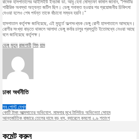
রামেক হাসপাতালের আইসিইউ ইনচার্জ ডা. আবু হেনা মোস্তফা কামাল জানান, “শিশুটির
শারীরিক অবস্থা অত্যন্ত জটিল ছিল। ডেঙ্গু শনাক্ত হওয়ার পর প্রয়োজনীয় চিকিৎসা
দেওয়া হলেও শেষ পর্যন্ত তাকে বাঁচানো সম্ভব হয়নি।”
হাসপাতাল কর্তৃপক্ষ জানিয়েছে, এই মুহূর্তে অল্পসংখ্যক ডেঙ্গু রোগী হাসপাতালে আসছেন।
রোগীর সংখ্যা বাড়তে থাকলে আলাদা ডেঙ্গু কর্নার চালুর প্রস্তুতি ইতোমধ্যে নেওয়া আছে
বলে জানিয়েছে কর্তৃপক্ষ।
ডেঙ্গু
মৃত্যু
রাজশাহী
শিশু
হাম
ঢাকা অর্থনীতি
সব পোস্ট দেখুন
কোটি টাকা আত্মসাতের অভিযোগ, মামলার মুখে টালিউড অভিনেতা সোহম
আন্তর্জাতিক বাজারে তেলের দামে বড় ধস, ব্যারেলে কমলো ২.৬ শতাংশ
কমেন্ট করুন