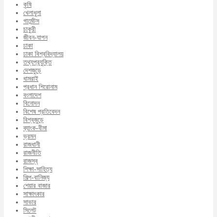
কৃষি
খেলাধুলা
গার্মেন্টস
চাকুরী
জীবন-যাপন
ঢাকা
ঢাকা বিশ্ববিদ্যালয়
তথ্যপ্রযুক্তি
দেশজুড়ে
ধামরাই
প্রধান শিরোনাম
বংলাদেশ
বিনোদন
বিশেষ প্রতিবেদন
বিশ্বজুড়ে
ব্যাংক-বীমা
ভ্রমন
রাজধানী
রাজনীতি
রাজস্ব
শিক্ষা-সাহিত্য
শিল্প-বানিজ্য
শেয়ার বাজার
সাক্ষাৎকার
সাভার
সিলেট