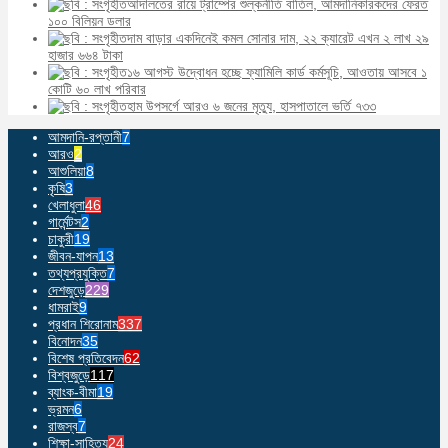
আদালতের রায়ে ট্রাম্পের শুল্কনীতি বাতিল, আমদানিকারকদের ফেরত
১০০ বিলিয়ন ডলার
দাম বাড়ার একদিনেই কমল সোনার দাম, ২২ ক্যারেট এখন ২ লাখ ২৯
হাজার ৬৬৪ টাকা
১৬ আগস্ট উদ্বোধন হচ্ছে ফ্যামিলি কার্ড কর্মসূচি, আওতায় আসবে ১
কোটি ৬০ লাখ পরিবার
হাম উপসর্গে আরও ৬ জনের মৃত্যু, হাসপাতালে ভর্তি ৭৩৩
আমদানি-রপ্তানী
7
আরও
2
আশুলিয়া
8
কৃষি
3
খেলাধুলা
46
গার্মেন্টস
2
চাকুরী
19
জীবন-যাপন
13
তথ্যপ্রযুক্তি
7
দেশজুড়ে
229
ধামরাই
9
প্রধান শিরোনাম
337
বিনোদন
35
বিশেষ প্রতিবেদন
62
বিশ্বজুড়ে
117
ব্যাংক-বীমা
19
ভ্রমন
6
রাজস্ব
7
শিক্ষা-সাহিত্য
24