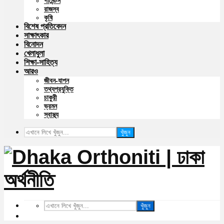
গার্মেন্টস
রাজস্ব
কৃষি
বিশেষ প্রতিবেদন
সাক্ষাৎকার
বিনোদন
খেলাধুলা
শিক্ষা-সাহিত্য
আরও
জীবন-যাপন
তথ্যপ্রযুক্তি
চাকুরী
ভ্রমন
স্বাস্থ্য
খুঁজুন
খুঁজুন