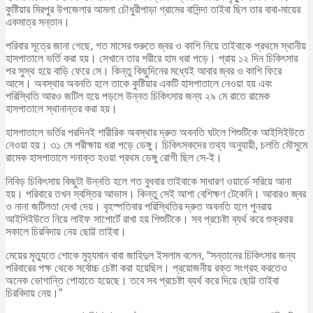
কুষ্টিয়ার মিরপুর উপজেলার আমলা চৌধুরীপাড়া গ্রামের বাসিন্দা তাইবা ছিল তার বাবা-মায়ের
একমাত্র সন্তান।
পরিবার সূত্রে জানা গেছে, গত মাসের শুরুতে জ্বর ও কাশি নিয়ে তাইবাকে প্রথমে স্থানীয়
হাসপাতালে ভর্তি করা হয়। সেখানে তার শরীরে হাম ধরা পড়ে। প্রায় ১২ দিন চিকিৎসার
পর সুস্থ হয়ে বাড়ি ফেরে সে। কিন্তু কিছুদিনের মধ্যেই আবার জ্বর ও কাশি ফিরে
আসে। অবস্থার অবনতি হলে তাকে কুষ্টিয়ার একটি হাসপাতালে নেওয়া হয় এবং
পরিস্থিতি আরও জটিল হয়ে পড়লে উন্নত চিকিৎসার জন্য ২৯ মে রাতে রামেক
হাসপাতালে স্থানান্তর করা হয়।
হাসপাতালে ভর্তির পরদিনই শারীরিক অবস্থার দ্রুত অবনতি ঘটলে শিশুটিকে আইসিইউতে
নেওয়া হয়। ৩১ মে পরীক্ষায় ধরা পড়ে ডেঙ্গু। চিকিৎসকদের তথ্য অনুযায়ী, চলতি মৌসুমে
রামেক হাসপাতালে শনাক্ত হওয়া প্রথম ডেঙ্গু রোগী ছিল সে-ই।
নিবিড় চিকিৎসায় কিছুটা উন্নতি হলে গত বুধবার তাইবাকে সাধারণ ওয়ার্ডে সরিয়ে আনা
হয়। পরিবারে তখন স্বস্তির আভাস। কিন্তু সেই আশা বেশিক্ষণ টেকেনি। আবারও জ্বর
ও নানা জটিলতা দেখা দেয়। বৃহস্পতিবার পরিস্থিতির দ্রুত অবনতি হলে পুনরায়
আইসিইউতে নিয়ে লাইফ সাপোর্টে রাখা হয় শিশুটিকে। সব প্রচেষ্টা ব্যর্থ করে শুক্রবার
সকালে চিরবিদায় নেয় ছোট্ট তাইবা।
মেয়ের মৃত্যুতে শোকে মুহ্যমান বাবা জাহিদুল ইসলাম বলেন, “সন্তানের চিকিৎসার জন্য
পরিবারের পক্ষ থেকে সর্বোচ্চ চেষ্টা করা হয়েছিল। প্রয়োজনীয় রক্ত সংগ্রহ করতেও
অনেক ভোগান্তি পোহাতে হয়েছে। তবে সব প্রচেষ্টা ব্যর্থ করে দিয়ে ছোট্ট তাইবা
চিরবিদায় নেয়।”