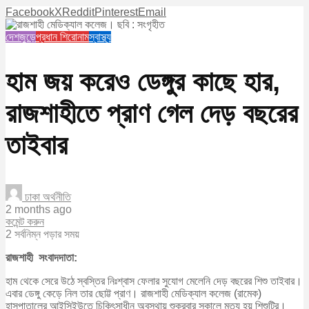
Facebook
X
Reddit
Pinterest
Email
দেশজুড়ে
প্রধান শিরোনাম
স্বাস্থ্য
হাম জয় করেও ডেঙ্গুর কাছে হার,
রাজশাহীতে প্রাণ গেল দেড় বছরের
তাইবার
ঢাকা অর্থনীতি
2 months ago
কমেন্ট করুন
2 সর্বনিম্ন পড়ার সময়
রাজশাহী সংবাদদাতা:
হাম থেকে সেরে উঠে স্বস্তির নিঃশ্বাস ফেলার সুযোগ মেলেনি দেড় বছরের শিশু তাইবার।
এবার ডেঙ্গু কেড়ে নিল তার ছোট্ট প্রাণ। রাজশাহী মেডিক্যাল কলেজ (রামেক)
হাসপাতালের আইসিইউতে চিকিৎসাধীন অবস্থায় শুক্রবার সকালে মৃত্যু হয় শিশুটির।