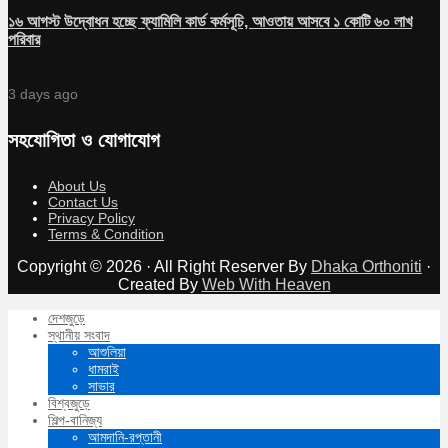
১৬ আগস্ট উদ্বোধন হচ্ছে ফ্যামিলি কার্ড কর্মসূচি, আওতায় আসবে ১ কোটি ৬০ লাখ
পরিবার
3 days ago
সহযোগিতা ও যোগাযোগ
About Us
Contact Us
Privacy Policy
Terms & Condition
Copyright © 2026 · All Right Reserver By
Dhaka Orthoniti
·
Created By
Web With Heaven
দেশজুড়ে
স্থানীয় সংবাদ
আশুলিয়া
ধামরাই
সাভার
বিশ্বজুড়ে
শিল্প-বানিজ্য
আমদানি-রপ্তানী