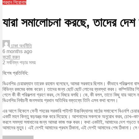
প্রধান শিরোনাম
যারা সমালোচনা করছে, তাদের দেশ
ঢাকা অর্থনীতি
6 months ago
কমেন্ট করুন
2 সর্বনিম্ন পড়ার সময়
বিশেষ প্রতিনিধি:
বিএনপির চেয়ারম্যান তারেক রহমান বলেছেন, আমরা সরকারে ছিলাম। কীভাবে পরিকল্পনা ব
বিভিন্ন রকমের কাজ করেন। তাদের জন্য ছোট ছোট লোনের ব্যবস্থা করব। কম্পিউটার শিখিয়
গেলে কী কী পরিকল্পনা গ্রহণ করব, সে বিষয়ে বলছি। কে, কী বলল, তাতে কিছু যায় আসে না।
বিএনপির নির্বাচনী জনসভায় প্রধান অতিথির বক্তব্যে তিনি এসব কথা বলেন।
এর আগে বিকেলে ফেনী শহরের সরকারি পাইলট উচ্চবিদ্যালয় মাঠের সমাবেশে বিএনপি চেয়
একটি মহল কিন্তু ষড়যন্ত্র শুরু করে দিয়েছে। আপনাদের সকলকে অনুরোধ করব, চোখ–কান
করলে সমস্যা সমাধানের জন্য আমরা কাজ শুরু করব। কথা একটাই, আমাদের দেশ গড়তে 
আমাদের মৃত্যু। এই দেশই আমাদের প্রথম ঠিকানা, এই দেশই আমাদের শেষ ঠিকানা। 