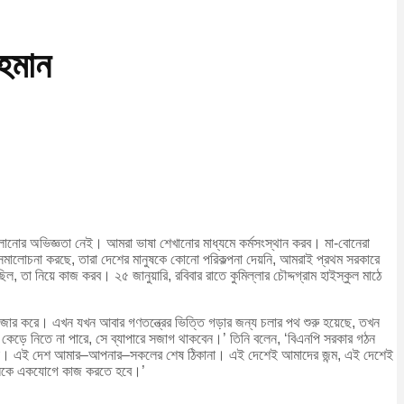
হমান
লানোর অভিজ্ঞতা নেই। আমরা ভাষা শেখানোর মাধ্যমে কর্মসংস্থান করব। মা-বোনেরা
 সমালোচনা করছে, তারা দেশের মানুষকে কোনো পরিকল্পনা দেয়নি, আমরাই প্রথম সরকারে
, তা নিয়ে কাজ করব। ২৫ জানুয়ারি, রবিবার রাতে কুমিল্লার চৌদ্দগ্রাম হাইস্কুল মাঠে
জোর করে। এখন যখন আবার গণতন্ত্রের ভিত্তি গড়ার জন্য চলার পথ শুরু হয়েছে, তখন
েড়ে নিতে না পারে, সে ব্যাপারে সজাগ থাকবেন।’ তিনি বলেন, ‘বিএনপি সরকার গঠন
রব না। এই দেশ আমার–আপনার–সকলের শেষ ঠিকানা। এই দেশেই আমাদের জন্ম, এই দেশেই
সকলকে একযোগে কাজ করতে হবে।’