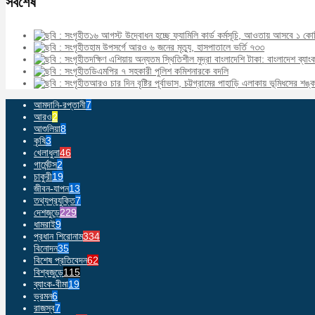
সর্বশেষ
১৬ আগস্ট উদ্বোধন হচ্ছে ফ্যামিলি কার্ড কর্মসূচি, আওতায় আসবে ১ কো
হাম উপসর্গে আরও ৬ জনের মৃত্যু, হাসপাতালে ভর্তি ৭৩৩
দক্ষিণ এশিয়ায় অন্যতম স্থিতিশীল মুদ্রা বাংলাদেশি টাকা: বাংলাদেশ ব্যাং
ডিএমপির ৭ সহকারী পুলিশ কমিশনারকে বদলি
আরও চার দিন বৃষ্টির পূর্বাভাস, চট্টগ্রামের পাহাড়ি এলাকায় ভূমিধসের শঙ্ক
আমদানি-রপ্তানী
7
আরও
2
আশুলিয়া
8
কৃষি
3
খেলাধুলা
46
গার্মেন্টস
2
চাকুরী
19
জীবন-যাপন
13
তথ্যপ্রযুক্তি
7
দেশজুড়ে
229
ধামরাই
9
প্রধান শিরোনাম
334
বিনোদন
35
বিশেষ প্রতিবেদন
62
বিশ্বজুড়ে
115
ব্যাংক-বীমা
19
ভ্রমন
6
রাজস্ব
7