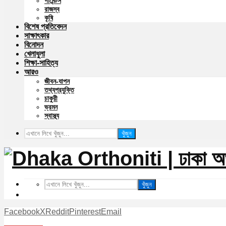
গার্মেন্টস
রাজস্ব
কৃষি
বিশেষ প্রতিবেদন
সাক্ষাৎকার
বিনোদন
খেলাধুলা
শিক্ষা-সাহিত্য
আরও
জীবন-যাপন
তথ্যপ্রযুক্তি
চাকুরী
ভ্রমন
স্বাস্থ্য
খুঁজুন
খুঁজুন
Facebook
X
Reddit
Pinterest
Email