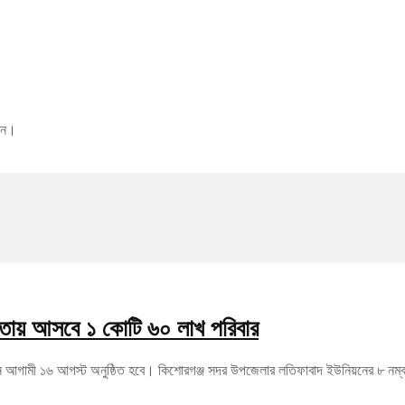
রুন।
 আওতায় আসবে ১ কোটি ৬০ লাখ পরিবার
দ্বোধন আগামী ১৬ আগস্ট অনুষ্ঠিত হবে। কিশোরগঞ্জ সদর উপজেলার লতিফাবাদ ইউনিয়নের ৮ নম্বর 