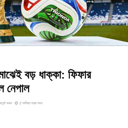
টের মাঝেই বড় ধাক্কা: ফিফার
লে নেপাল
কমেন্ট করুন
2 সর্বনিম্ন পড়ার সময়