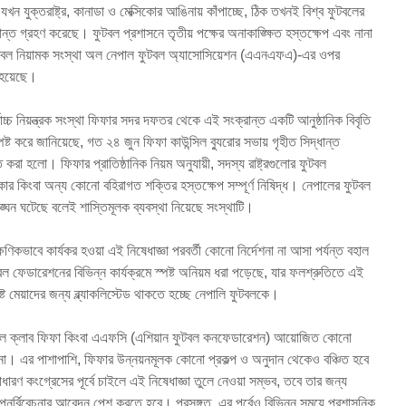
যুক্তরাষ্ট্র, কানাডা ও মেক্সিকোর আঙিনায় কাঁপাচ্ছে, ঠিক তখনই বিশ্ব ফুটবলের
ত গ্রহণ করেছে। ফুটবল প্রশাসনে তৃতীয় পক্ষের অনাকাঙ্ক্ষিত হস্তক্ষেপ এবং নানা
ফুটবল নিয়ামক সংস্থা অল নেপাল ফুটবল অ্যাসোসিয়েশন (এএনএফএ)-এর ওপর
া হয়েছে।
চ্চ নিয়ন্ত্রক সংস্থা ফিফার সদর দফতর থেকে এই সংক্রান্ত একটি আনুষ্ঠানিক বিবৃতি
ষ্ট করে জানিয়েছে, গত ২৪ জুন ফিফা কাউন্সিল ব্যুরোর সভায় গৃহীত সিদ্ধান্ত
 হলো। ফিফার প্রাতিষ্ঠানিক নিয়ম অনুযায়ী, সদস্য রাষ্ট্রগুলোর ফুটবল
ার কিংবা অন্য কোনো বহিরাগত শক্তির হস্তক্ষেপ সম্পূর্ণ নিষিদ্ধ। নেপালের ফুটবল
ঘন ঘটেছে বলেই শাস্তিমূলক ব্যবস্থা নিয়েছে সংস্থাটি।
ণিকভাবে কার্যকর হওয়া এই নিষেধাজ্ঞা পরবর্তী কোনো নির্দেশনা না আসা পর্যন্ত বহাল
 ফেডারেশনের বিভিন্ন কার্যক্রমে স্পষ্ট অনিয়ম ধরা পড়েছে, যার ফলশ্রুতিতে এই
 মেয়াদের জন্য ব্ল্যাকলিস্টেড থাকতে হচ্ছে নেপালি ফুটবলকে।
টবল ক্লাব ফিফা কিংবা এএফসি (এশিয়ান ফুটবল কনফেডারেশন) আয়োজিত কোনো
বে না। এর পাশাপাশি, ফিফার উন্নয়নমূলক কোনো প্রকল্প ও অনুদান থেকেও বঞ্চিত হবে
রণ কংগ্রেসের পূর্বে চাইলে এই নিষেধাজ্ঞা তুলে নেওয়া সম্ভব, তবে তার জন্য
ুনর্বিবেচনার আবেদন পেশ করতে হবে। প্রসঙ্গত, এর পূর্বেও বিভিন্ন সময়ে প্রশাসনিক