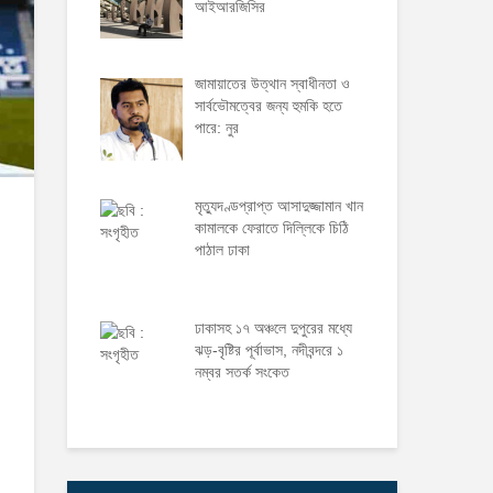
আইআরজিসির
জামায়াতের উত্থান স্বাধীনতা ও
সার্বভৌমত্বের জন্য হুমকি হতে
পারে: নুর
মৃত্যুদণ্ডপ্রাপ্ত আসাদুজ্জামান খান
কামালকে ফেরাতে দিল্লিকে চিঠি
পাঠাল ঢাকা
ঢাকাসহ ১৭ অঞ্চলে দুপুরের মধ্যে
ঝড়-বৃষ্টির পূর্বাভাস, নদীবন্দরে ১
নম্বর সতর্ক সংকেত