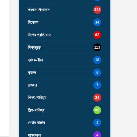
প্রধান শিরোনাম
323
বিনোদন
34
বিশেষ প্রতিবেদন
62
বিশ্বজুড়ে
113
ব্যাংক-বীমা
18
ভ্রমন
6
রাজস্ব
7
শিক্ষা-সাহিত্য
24
শিল্প-বানিজ্য
80
শেয়ার বাজার
4
সাক্ষাৎকার
4