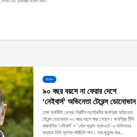
াম, ইমেইল এবং ওয়েবসাইট সংরক্ষণ করুন।
বিনোদন
৯০ বছর বয়সে না ফেরার দেশে
‘নেইবার্স’ অভিনেতা টেরেন্স ডোনোভান
ঢাকা অর্থনীতি ডেস্ক: ব্রিটিশ-অস্ট্রেলীয় জনপ্রিয় অভিনেতা
টেরেন্স ডোনোভান ৯০ বছর বয়সে মারা গেছেন। জনপ্রিয় টিভি
ধারাবাহিক ‘নেইবার্স’ ও ‘হোম অ্যান্ড অ্যাওয়ে’-এ অভিনয়ের
মাধ্যমে তিনি ব্যাপক পরিচিতি পান। তার মৃত্যুর খবর...