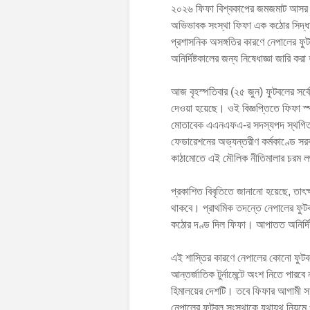
২০২৬ ফিফা বিশ্বকাপের জমজমাট আসর যখন 
অভিভাবক সংস্থা ফিফা এক কঠোর সিদ্ধান্
প্রশাসনিক অসঙ্গতির কারণে নেপালের 
অনির্দিষ্টকালের জন্য নিষেধাজ্ঞা জারি কর
আজ বৃহস্পতিবার (২৫ জুন) ফুটবলের সর্বো
দেওয়া হয়েছে। ওই বিজ্ঞপ্তিতে ফিফা স্প
মোতাবেক এএনএফএ-র সদস্যপদ স্থগিত করা
ফেডারেশনের অভ্যন্তরীণ কর্মকাণ্ডে সরক
কাঠামোতে এই মৌলিক নীতিমালার চরম লঙ্
প্রকাশিত বিবৃতিতে জানানো হয়েছে, তাৎক্ষ
থাকবে। প্রাথমিক তদন্তে নেপালের ফুটবল
কঠোর দণ্ড দিল ফিফা। আপাতত অনির্দিষ্ট
এই শাস্তির কারণে নেপালের কোনো ফু
আন্তর্জাতিক টুর্নামেন্টে অংশ নিতে পার
হিমালয়ের দেশটি। তবে ফিফার আগামী সাধা
নেপালের ফুটবল সংস্থাকে যথাযথ নিয়মে প