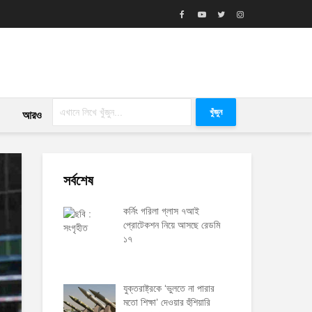
খুঁজুন
আরও
সর্বশেষ
কর্নিং গরিলা গ্লাস ৭আই
প্রোটেকশন নিয়ে আসছে রেডমি
১৭
যুক্তরাষ্ট্রকে ‘ভুলতে না পারার
মতো শিক্ষা’ দেওয়ার হুঁশিয়ারি