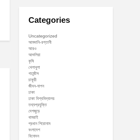
Categories
Uncategorized
আমদানি-রপ্তানী
আরও
আশুলিয়া
কৃষি
খেলাধুলা
গার্মেন্টস
চাকুরী
জীবন-যাপন
ঢাকা
ঢাকা বিশ্ববিদ্যালয়
তথ্যপ্রযুক্তি
দেশজুড়ে
ধামরাই
প্রধান শিরোনাম
বংলাদেশ
বিনোদন