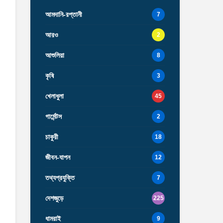
আমদানি-রপ্তানী
7
আরও
2
আশুলিয়া
8
কৃষি
3
খেলাধুলা
45
গার্মেন্টস
2
চাকুরী
18
জীবন-যাপন
12
তথ্যপ্রযুক্তি
7
দেশজুড়ে
225
ধামরাই
9