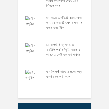
আমদানিকারকদের ফেরত ১০০
বিলিয়ন ডলার
দাম বাড়ার একদিনেই কমল সোনার
দাম, ২২ ক্যারেট এখন ২ লাখ ২৯
হাজার ৬৬৪ টাকা
১৬ আগস্ট উদ্বোধন হচ্ছে
ফ্যামিলি কার্ড কর্মসূচি, আওতায়
আসবে ১ কোটি ৬০ লাখ পরিবার
হাম উপসর্গে আরও ৬ জনের মৃত্যু,
হাসপাতালে ভর্তি ৭৩৩