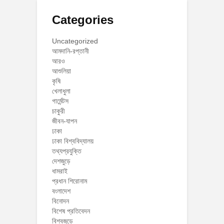
Categories
Uncategorized
আমদানি-রপ্তানী
আরও
আশুলিয়া
কৃষি
খেলাধুলা
গার্মেন্টস
চাকুরী
জীবন-যাপন
ঢাকা
ঢাকা বিশ্ববিদ্যালয়
তথ্যপ্রযুক্তি
দেশজুড়ে
ধামরাই
প্রধান শিরোনাম
বংলাদেশ
বিনোদন
বিশেষ প্রতিবেদন
বিশ্বজুড়ে