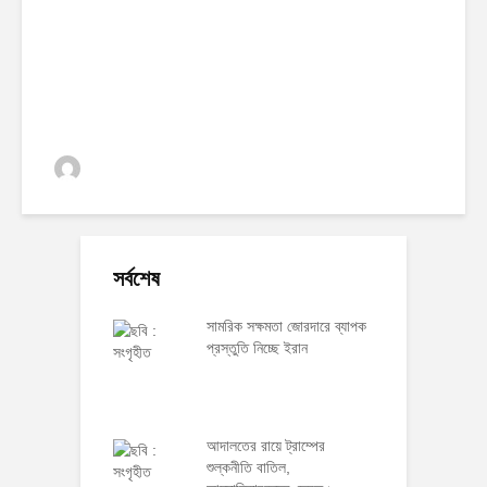
ক্যারেট এখন ২ লাখ ২৯ হাজার ৬৬৪ টাকা
ঢাকা অর্থনীতি
0 ভিউস
সর্বশেষ
সামরিক সক্ষমতা জোরদারে ব্যাপক
প্রস্তুতি নিচ্ছে ইরান
আদালতের রায়ে ট্রাম্পের
শুল্কনীতি বাতিল,