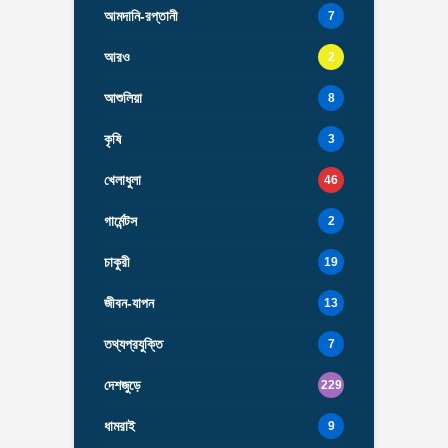
আমদানি-রপ্তানী
7
আরও
2
আশুলিয়া
8
কৃষি
3
খেলাধুলা
46
গার্মেন্টস
2
চাকুরী
19
জীবন-যাপন
13
তথ্যপ্রযুক্তি
7
দেশজুড়ে
229
ধামরাই
9