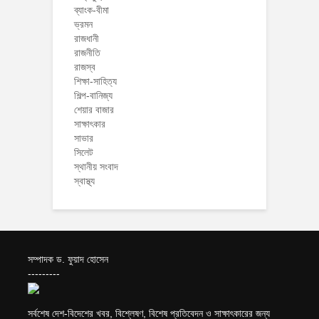
ব্যাংক-বীমা
ভ্রমন
রাজধানী
রাজনীতি
রাজস্ব
শিক্ষা-সাহিত্য
শিল্প-বানিজ্য
শেয়ার বাজার
সাক্ষাৎকার
সাভার
সিলেট
স্থানীয় সংবাদ
স্বাস্থ্য
সম্পাদক ড. ফুয়াদ হোসেন
---------
সর্বশেষ দেশ-বিদেশের খবর, বিশ্লেষণ, বিশেষ প্রতিবেদন ও সাক্ষাৎকারের জন্য