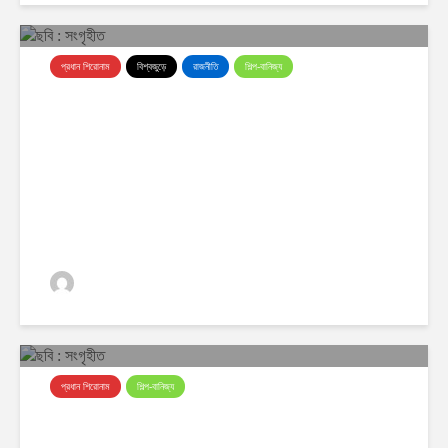
প্রধান শিরোনাম
বিশ্বজুড়ে
রাজনীতি
শিল্প-বানিজ্য
আদালতের রায়ে ট্রাম্পের শুল্কনীতি বাতিল,
আমদানিকারকদের ফেরত ১০০ বিলিয়ন
ডলার
ঢাকা অর্থনীতি
0 ভিউস
প্রধান শিরোনাম
শিল্প-বানিজ্য
দাম বাড়ার একদিনেই কমল সোনার দাম, ২২