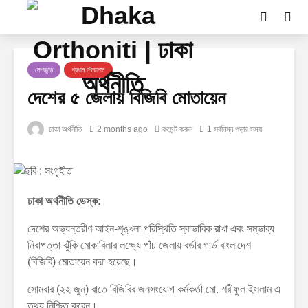
দেশজুড়ে
প্রধান শিরোনাম
দেশের ৫ জেলায় বিজিবি মোতায়েন
ঢাকা অর্থনীতি
2 months ago
কমেন্ট করুন
1 সর্বনিম্ন পড়ার সময়
ঢাকা অর্থনীতি ডেস্ক:
দেশের অভ্যন্তরীণ আইন-শৃঙ্খলা পরিস্থিতি স্বাভাবিক রাখা এবং সম্ভাব্য
নিরাপত্তা ঝুঁকি মোকাবিলার লক্ষ্যে পাঁচ জেলায় বর্ডার গার্ড বাংলাদেশ
(বিজিবি) মোতায়েন করা হয়েছে।
সোমবার (২২ জুন) রাতে বিজিবির জনসংযোগ কর্মকর্তা মো. শরীফুল ইসলাম এ
তথ্য নিশ্চিত করেন।