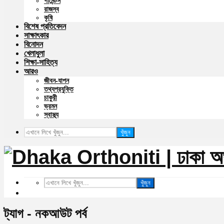
গার্মেন্টস
রাজস্ব
কৃষি
বিশেষ প্রতিবেদন
সাক্ষাৎকার
বিনোদন
খেলাধুলা
শিক্ষা-সাহিত্য
আরও
জীবন-যাপন
তথ্যপ্রযুক্তি
চাকুরী
ভ্রমন
স্বাস্থ্য
খুঁজুন
খুঁজুন
ট্যাগ - নকআউট পর্ব