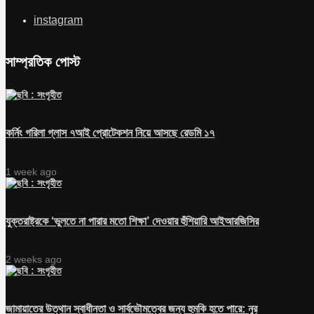
instagram
সাম্প্রতিক পোস্ট
কর্নিং গরিলা গ্লাস ৭আই প্রোটেকশন নিয়ে আসছে রেডমি ১৭
1 week ago
যুক্তরাষ্ট্রকে ‘ভুলতে না পারার মতো শিক্ষা’ দেওয়ার হুঁশিয়ারি আইআরজিসির
2 weeks ago
জামায়াতের উত্থান স্বাধীনতা ও সার্বভৌমত্বের জন্য হুমকি হতে পারে: নুর