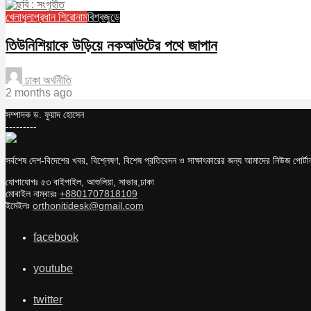
খেলাধুলা
প্রধান শিরোনাম
বিশ্বজুড়ে
তিউনিশিয়াকে উড়িয়ে নকআউটের পথে জাপান
ঢাকা অর্থনীতি
2 months ago
সম্পাদক ড. ফুয়াদ হোসেন
---------
সর্বশেষ দেশ-বিদেশের খবর, বিশ্লেষণ, বিশেষ প্রতিবেদন ও সাক্ষাৎকারের জন্য আমাদের নিউজ পোর্
যোগাযোগঃ ৫৩ বাইপাইল, আশুলিয়া, সাভার,ঢাকা
মোবাইল নাম্বারঃ
+8801707818109
ইমেইলঃ
orthonitidesk@gmail.com
facebook
youtube
twitter