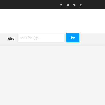
খুঁজুন
আরও