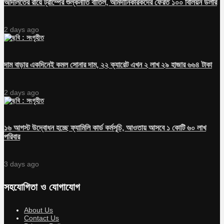
আদালতের রায়ে ট্রাম্পের শুল্কনীতি বাতিল, আমদানিকারকদের ফেরত ১০০ বিলিয়ন ডলার
2 days ago
দাম বাড়ার একদিনেই কমল সোনার দাম, ২২ ক্যারেট এখন ২ লাখ ২৯ হাজার ৬৬৪ টাকা
2 days ago
১৬ আগস্ট উদ্বোধন হচ্ছে ফ্যামিলি কার্ড কর্মসূচি, আওতায় আসবে ১ কোটি ৬০ লাখ
পরিবার
3 days ago
সহযোগিতা ও যোগাযোগ
About Us
Contact Us