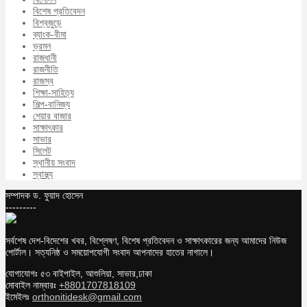
বিশেষ প্রতিবেদন
বিশ্বজুড়ে
ব্যাংক-বীমা
ভ্রমন
রাজধানী
রাজনীতি
রাজস্ব
শিক্ষা-সাহিত্য
শিল্প-বানিজ্য
শেয়ার বাজার
সাক্ষাৎকার
সাভার
সিলেট
স্থানীয় সংবাদ
স্বাস্থ্য
সম্পাদক ড. ফুয়াদ হোসেন
---------
সর্বশেষ দেশ-বিদেশের খবর, বিশ্লেষণ, বিশেষ প্রতিবেদন ও সাক্ষাৎকারের জন্য আমাদের নিউজ
পোর্টাল। সত্যনিষ্ঠ ও সময়োপযোগী সংবাদ আপনাদের হাতের নাগালে।
যোগাযোগঃ ৫৩ বাইপাইল, আশুলিয়া, সাভার,ঢাকা
মোবাইল নাম্বারঃ
+8801707818109
ইমেইলঃ
orthonitidesk@gmail.com