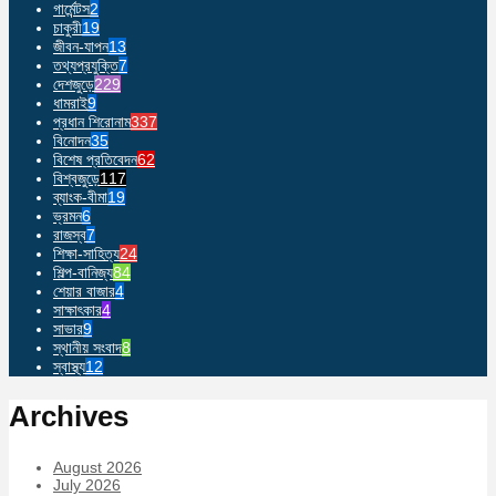
গার্মেন্টস
2
চাকুরী
19
জীবন-যাপন
13
তথ্যপ্রযুক্তি
7
দেশজুড়ে
229
ধামরাই
9
প্রধান শিরোনাম
337
বিনোদন
35
বিশেষ প্রতিবেদন
62
বিশ্বজুড়ে
117
ব্যাংক-বীমা
19
ভ্রমন
6
রাজস্ব
7
শিক্ষা-সাহিত্য
24
শিল্প-বানিজ্য
84
শেয়ার বাজার
4
সাক্ষাৎকার
4
সাভার
9
স্থানীয় সংবাদ
8
স্বাস্থ্য
12
Archives
August 2026
July 2026