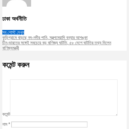
ঢাকা অর্থনীতি
সব পোস্ট দেখুন
কুড়িগ্রামে বাড়ছে নদ-নদীর পানি, স্বল্পমেয়াদি বন্যার আশঙ্কা
চীন-ভারতের সঙ্গেই সবচেয়ে বড় বাণিজ্য ঘাটতি, ৫৮ দেশে ঘাটতির তথ্য দিলেন
বাণিজ্যমন্ত্রী
কমেন্ট করুন
কমেন্ট
নাম
*