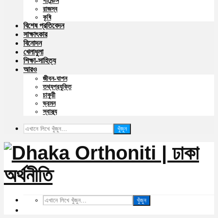
গার্মেন্টস
রাজস্ব
কৃষি
বিশেষ প্রতিবেদন
সাক্ষাৎকার
বিনোদন
খেলাধুলা
শিক্ষা-সাহিত্য
আরও
জীবন-যাপন
তথ্যপ্রযুক্তি
চাকুরী
ভ্রমন
স্বাস্থ্য
খুঁজুন
খুঁজুন