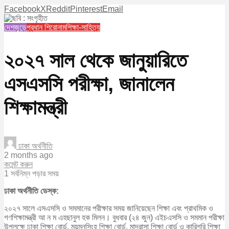
Facebook
X
Reddit
Pinterest
Email
দেশজুড়ে
প্রধান শিরোনাম
শিক্ষা-সাহিত্য
২০২৭ সাল থেকে জানুয়ারিতে
এসএসসি পরীক্ষা, জানালেন
শিক্ষামন্ত্রী
ঢাকা অর্থনীতি
2 months ago
কমেন্ট করুন
1 সর্বনিম্ন পড়ার সময়
ঢাকা অর্থনীতি ডেস্ক:
২০২৭ সালে এসএসসি ও সমমানের পরীক্ষার সময় জানিয়েছেন শিক্ষা এবং প্রাথমিক ও
গণশিক্ষামন্ত্রী আ ন ম এহছানুল হক মিলন। বুধবার (২৪ জুন) এইচএসসি ও সমমান পরীক্ষা
উপলক্ষে ঢাকা শিক্ষা বোর্ড, ময়মনসিংহ শিক্ষা বোর্ড, মাদ্রাসা শিক্ষা বোর্ড ও কারিগরি শিক্ষা