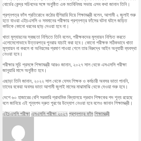
বোর্ডের কেন্দ্র সচিবদের সঙ্গে অনুষ্ঠিত এক মতবিনিময় সভায় এসব কথা জানান তিনি।
প্রশ্নপত্র ফাঁস প্রতিরোধে কঠোর হুঁশিয়ারি দিয়ে শিক্ষামন্ত্রী বলেন, আগামী ২ জুলাই শুরু
হতে যাওয়া এইচএসসি ও সমমানের পরীক্ষায় প্রশ্নপত্র ফাঁসের ঘটনা ঘটলে জড়িত
কাউকে কোনো ধরনের ছাড় দেওয়া হবে না।
খাতা মূল্যায়নের স্বচ্ছতা নিশ্চিতে তিনি বলেন, পরীক্ষকদের মূল্যায়ন নিশ্চিত করতে
এলোমেলোভাবে উত্তরপত্র পুনরায় যাচাই করা হবে। কোনো পরীক্ষক সঠিকভাবে খাতা
মূল্যায়ন না করলে বা অনিয়মের প্রমাণ পাওয়া গেলে তার বিরুদ্ধে আইন অনুযায়ী ব্যবস্থা
নেওয়া হবে।
পরীক্ষার সূচি প্রসঙ্গে শিক্ষামন্ত্রী আরও জানান, ২০২৭ সাল থেকে এসএসসি পরীক্ষা
জানুয়ারি মাসে অনুষ্ঠিত হবে।
এছাড়া তিনি জানান, ২০২২ সাল থেকে যেসব শিক্ষক ও কর্মচারী অবসর ভাতা পাননি,
তাদের বকেয়া অবসর ভাতা আগামী জুলাই মাসের মাঝামাঝি থেকে দেওয়া শুরু হবে।
দেশে ৬০ হাজারের বেশি সরকারি প্রাথমিক বিদ্যালয়ে প্রধান শিক্ষকের পদ শূন্য রয়েছে
বলে জানিয়ে এই শূন্যপদ দ্রুত পূরণের উদ্যোগ নেওয়া হবে বলেও জানান শিক্ষামন্ত্রী।
এইচএসসি পরীক্ষা
এসএসসি পরীক্ষা ২০২৭
প্রশ্নপত্র ফাঁস
শিক্ষামন্ত্রী