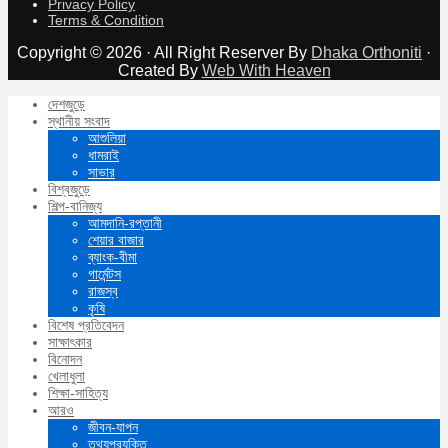
Privacy Policy
Terms & Condition
Copyright © 2026 · All Right Reserver By
Dhaka Orthoniti
·
Created By
Web With Heaven
দেশজুড়ে
স্থানীয় সংবাদ
আশুলিয়া
ধামরাই
সাভার
বিশ্বজুড়ে
শিল্প-বানিজ্য
আমদানি-রপ্তানী
শেয়ার বাজার
ব্যাংক-বীমা
গার্মেন্টস
রাজস্ব
কৃষি
বিশেষ প্রতিবেদন
সাক্ষাৎকার
বিনোদন
খেলাধুলা
শিক্ষা-সাহিত্য
আরও
জীবন-যাপন
তথ্যপ্রযুক্তি