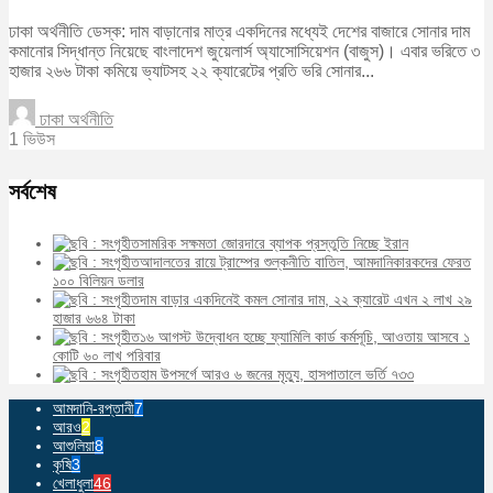
ঢাকা অর্থনীতি ডেস্ক: দাম বাড়ানোর মাত্র একদিনের মধ্যেই দেশের বাজারে সোনার দাম
কমানোর সিদ্ধান্ত নিয়েছে বাংলাদেশ জুয়েলার্স অ্যাসোসিয়েশন (বাজুস)। এবার ভরিতে ৩
হাজার ২৬৬ টাকা কমিয়ে ভ্যাটসহ ২২ ক্যারেটের প্রতি ভরি সোনার...
ঢাকা অর্থনীতি
1 ভিউস
সর্বশেষ
সামরিক সক্ষমতা জোরদারে ব্যাপক প্রস্তুতি নিচ্ছে ইরান
আদালতের রায়ে ট্রাম্পের শুল্কনীতি বাতিল, আমদানিকারকদের ফেরত
১০০ বিলিয়ন ডলার
দাম বাড়ার একদিনেই কমল সোনার দাম, ২২ ক্যারেট এখন ২ লাখ ২৯
হাজার ৬৬৪ টাকা
১৬ আগস্ট উদ্বোধন হচ্ছে ফ্যামিলি কার্ড কর্মসূচি, আওতায় আসবে ১
কোটি ৬০ লাখ পরিবার
হাম উপসর্গে আরও ৬ জনের মৃত্যু, হাসপাতালে ভর্তি ৭৩৩
আমদানি-রপ্তানী
7
আরও
2
আশুলিয়া
8
কৃষি
3
খেলাধুলা
46