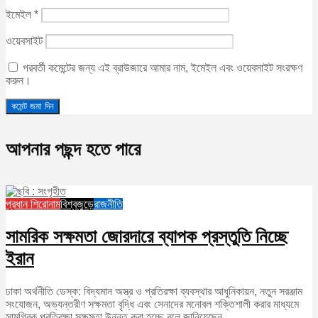
ইমেইল
*
ওয়েবসাইট
পরবর্তী কমেন্টের জন্য এই ব্রাউজারে আমার নাম, ইমেইল এবং ওয়েবসাইট সংরক্ষণ
করুন।
আপনার পছন্দ হতে পারে
প্রধান শিরোনাম
বিশ্বজুড়ে
রাজনীতি
সামরিক সক্ষমতা জোরদারে ব্যাপক প্রস্তুতি নিচ্ছে
ইরান
ঢাকা অর্থনীতি ডেস্ক: বিদ্যমান অস্ত্র ও প্রতিরক্ষা ব্যবস্থার আধুনিকায়ন, নতুন সরঞ্জাম
সংযোজন, অভ্যন্তরীণ সক্ষমতা বৃদ্ধি এবং সেনাদের মনোবল শক্তিশালী করার মাধ্যমে
সামগ্রিক প্রতিরক্ষা সক্ষমতা উন্নত করা হচ্ছে বলে জানিয়েছেন...