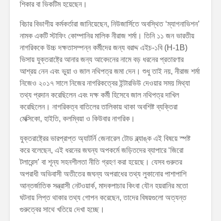
শিকার বা ভিকটিম হয়েছেন।
বিচার বিভাগীয় কর্মকর্তারা জানিয়েছেন, নিউজার্সিতে অবস্থিত ‘ম্যাগনাভিশন’
নামক একটি স্টাফিং কোম্পানির মালিক নীরাজ শর্মা। তিনি ১১ জন ভারতীয়
নাগরিককে উচ্চ দক্ষতাসম্পন্ন কর্মীদের জন্য বরাদ্দ এইচ-১বি (H-1B)
ভিসায় যুক্তরাষ্ট্রে আনার জন্য আবেদনের নামে বড় ধরনের প্রতারণার
আশ্রয় নেন এবং ভুয়া ও জাল নথিপত্র জমা দেন। শুধু তাই নয়, নীরাজ শর্মা
নিজেও ২০১৭ সালে নিজের নাগরিকত্বের ইন্টারভিউ দেওয়ার সময় মিথ্যা
তথ্য প্রদান করেছিলেন এবং দক্ষ কর্মী হিসেবে জাল নথিপত্র দাখিল
করেছিলেন। নাগরিকত্ব বাতিলের তালিকায় থাকা অবশিষ্ট ব্যক্তিরা
মেক্সিকো, হাইতি, কলম্বিয়া ও কিউবার নাগরিক।
যুক্তরাষ্ট্রের ভারপ্রাপ্ত অ্যাটর্নি জেনারেল টোড ব্ল্যাঙ্ক এই বিষয়ে স্পষ্ট
করে বলেছেন, এই ধরনের জঘন্য অপকর্মে জড়িতদের ব্যাপারে ‘জিরো
টলারেন্স’ বা শূন্য সহনশীলতা নীতি গ্রহণ করা হয়েছে। যেসব গুরুতর
অপরাধী অভিবাসী অতীতের জঘন্য অপরাধের তথ্য লুকানোর পাশাপাশি
আন্তর্জাতিক সন্ত্রাসী নেটওয়ার্ক, মাদকপাচার কিংবা যৌন হয়রানির মতো
ঘটনায় লিপ্ত থাকার তথ্য গোপন করেছেন, তাদের বিষয়গুলো অত্যন্ত
গুরুত্বের সাথে খতিয়ে দেখা হচ্ছে।