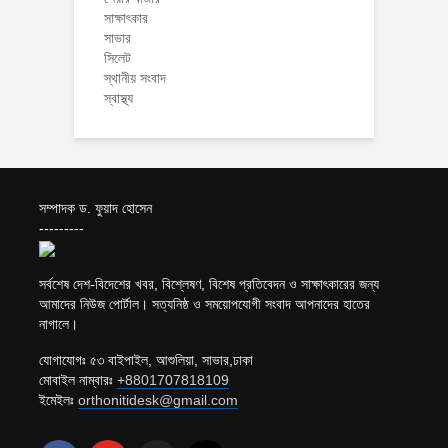
সাক্ষাৎকার
সাভার
সিলেট
স্থানীয় সংবাদ
স্বাস্থ্য
সম্পাদক ড. ফুয়াদ হোসেন
---------
সর্বশেষ দেশ-বিদেশের খবর, বিশ্লেষণ, বিশেষ প্রতিবেদন ও সাক্ষাৎকারের জন্য
আমাদের নিউজ পোর্টাল। সত্যনিষ্ঠ ও সময়োপযোগী সংবাদ আপনাদের হাতের
নাগালে।
যোগাযোগঃ ৫৩ বাইপাইল, আশুলিয়া, সাভার,ঢাকা
মোবাইল নাম্বারঃ
+8801707818109
ইমেইলঃ
orthonitidesk@gmail.com