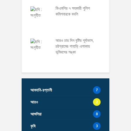
ডিএমপির ৭ সহকারী পুলিশ
কমিশনারকে বদলি
আরও চার দিন বৃষ্টির পূর্বাভাস,
চট্টগ্রামের পাহাড়ি এলাকায়
ভূমিধসের শঙ্কা
আমদানি-রপ্তানী
7
আরও
2
আশুলিয়া
8
কৃষি
3