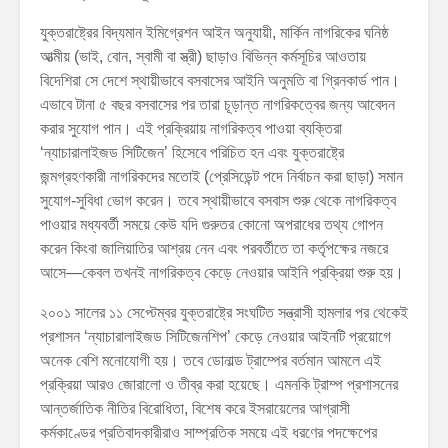
যুক্তরাষ্ট্রের বিদ্যমান ইমিগ্রেশন আইন অনুযায়ী, মার্কিন নাগরিকের ঘনিষ্ঠ
আত্মীয় (ভাই, বোন, স্বামী বা স্ত্রী) ছাড়াও বিভিন্ন কর্মসূচির আওতায়
বিদেশিরা সে দেশে স্থায়ীভাবে বসবাসের আইনি অনুমতি বা গ্রিনকার্ড পান।
এভাবে টানা ৫ বছর বসবাসের পর তারা চূড়ান্ত নাগরিকত্বের জন্য আবেদন
করার সুযোগ পান। এই প্রক্রিয়ায় নাগরিকত্ব পাওয়া ব্যক্তিরা
‘ন্যাচারালাইজড সিটিজেন’ হিসেবে পরিচিত হন এবং যুক্তরাষ্ট্রে
জন্মগ্রহণকারী নাগরিকদের মতোই (প্রেসিডেন্ট পদে নির্বাচন করা ছাড়া) সমান
সুযোগ-সুবিধা ভোগ করেন। তবে স্থায়ীভাবে বসবাস শুরু থেকে নাগরিকত্ব
পাওয়ার মধ্যবর্তী সময়ে কেউ যদি গুরুতর কোনো অপরাধের তথ্য গোপন
করেন কিংবা জালিয়াতির আশ্রয় নেন এবং পরবর্তীতে তা কর্তৃপক্ষের নজরে
আসে—কেবল তখনই নাগরিকত্ব কেড়ে নেওয়ার আইনি প্রক্রিয়া শুরু হয়।
২০০১ সালের ১১ সেপ্টেম্বর যুক্তরাষ্ট্রে সংঘটিত সন্ত্রাসী হামলার পর থেকেই
প্রশাসন ‘ন্যাচারালাইজড সিটিজেনশিপ’ কেড়ে নেওয়ার আইনটি প্রয়োগে
অনেক বেশি মনোযোগী হয়। তবে ডোনাল্ড ট্রাম্পের বর্তমান আমলে এই
প্রক্রিয়া আরও জোরালো ও তীব্র করা হয়েছে। এমনকি ট্রাম্প প্রশাসনের
আন্তর্জাতিক নীতির বিরোধিতা, বিশেষ করে ইসরায়েলের আগ্রাসী
কর্মকাণ্ডের প্রতিবাদকারীরাও সাম্প্রতিক সময়ে এই ধরণের পদক্ষেপের