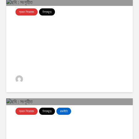
প্রধান শিরোনাম
বিশ্বজুড়ে
চার বছরের মধ্যেই ইউরোপে শুরু হতে পারে
বৈদ্যুতিক উড়োজাহাজ চলাচল
ঢাকা অর্থনীতি
0 ভিউস
প্রধান শিরোনাম
বিশ্বজুড়ে
রাজনীতি
তরুণদের আন্দোলনে দুর্বল হয়েছেন মোদি,
দাবি সোনম ওয়াংচুকের