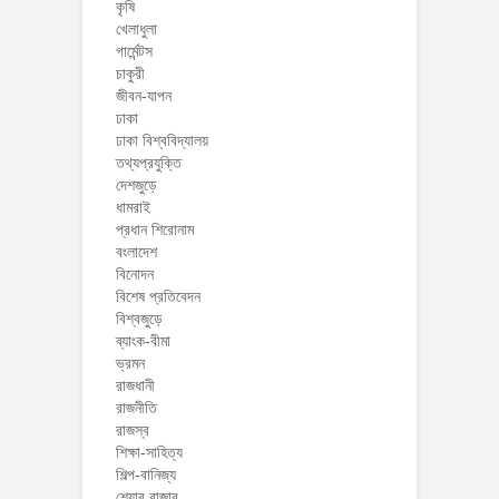
কৃষি
খেলাধুলা
গার্মেন্টস
চাকুরী
জীবন-যাপন
ঢাকা
ঢাকা বিশ্ববিদ্যালয়
তথ্যপ্রযুক্তি
দেশজুড়ে
ধামরাই
প্রধান শিরোনাম
বংলাদেশ
বিনোদন
বিশেষ প্রতিবেদন
বিশ্বজুড়ে
ব্যাংক-বীমা
ভ্রমন
রাজধানী
রাজনীতি
রাজস্ব
শিক্ষা-সাহিত্য
শিল্প-বানিজ্য
শেয়ার বাজার