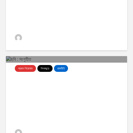
ঢাকা অর্থনীতি
0 ভিউস
প্রধান শিরোনাম
বিশ্বজুড়ে
রাজনীতি
যুক্তরাষ্ট্রকে ‘ভুলতে না পারার মতো শিক্ষা’
দেওয়ার হুঁশিয়ারি আইআরজিসির
ঢাকা অর্থনীতি
0 ভিউস