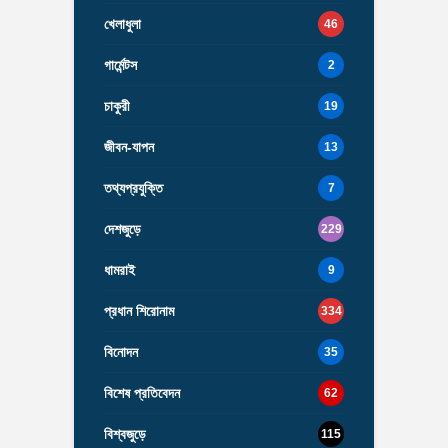
খেলাধুলা
46
গার্মেন্টস
2
চাকুরী
19
জীবন-যাপন
13
তথ্যপ্রযুক্তি
7
দেশজুড়ে
229
ধামরাই
9
প্রধান শিরোনাম
334
বিনোদন
35
বিশেষ প্রতিবেদন
62
বিশ্বজুড়ে
115