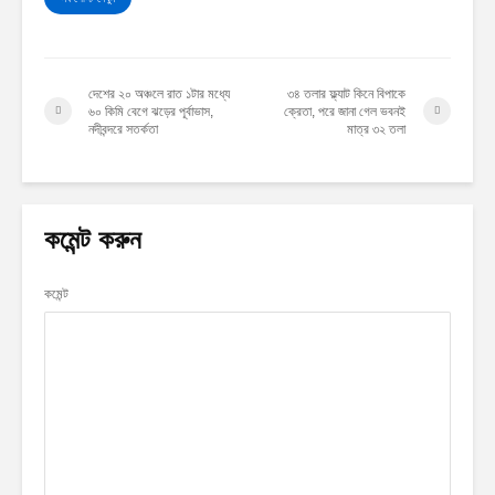
দেশের ২০ অঞ্চলে রাত ১টার মধ্যে
৩৪ তলার ফ্ল্যাট কিনে বিপাকে
৬০ কিমি বেগে ঝড়ের পূর্বাভাস,
ক্রেতা, পরে জানা গেল ভবনই
নদীবন্দরে সতর্কতা
মাত্র ৩২ তলা
কমেন্ট করুন
কমেন্ট