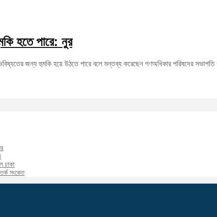
মকি হতে পারে: নুর
ভবিষ্যতের জন্য হুমকি হয়ে উঠতে পারে বলে মন্তব্য করেছেন গণঅধিকার পরিষদের সভাপতি ও প্
ির
র
াল ঢাকা
 সতর্ক সংকেত