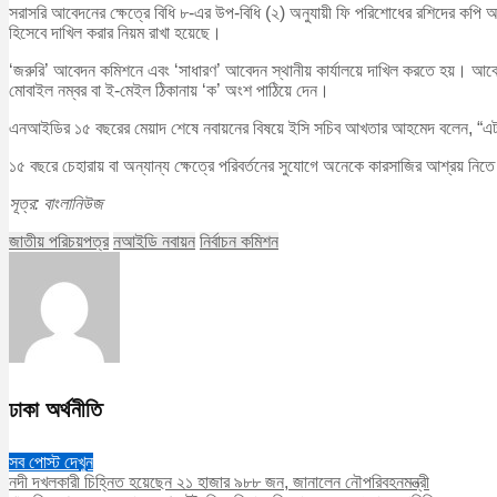
সরাসরি আবেদনের ক্ষেত্রে বিধি ৮-এর উপ-বিধি (২) অনুযায়ী ফি পরিশোধের রশিদের কপি আব
হিসেবে দাখিল করার নিয়ম রাখা হয়েছে।
‘জরুরি’ আবেদন কমিশনে এবং ‘সাধারণ’ আবেদন স্থানীয় কার্যালয়ে দাখিল করতে হয়। আব
মোবাইল নম্বর বা ই-মেইল ঠিকানায় ‘ক’ অংশ পাঠিয়ে দেন।
এনআইডির ১৫ বছরের মেয়াদ শেষে নবায়নের বিষয়ে ইসি সচিব আখতার আহমেদ বলেন, “এটা
১৫ বছরে চেহারায় বা অন্যান্য ক্ষেত্রে পরিবর্তনের সুযোগে অনেকে কারসাজির আশ্রয় ন
সূত্র: বাংলানিউজ
জাতীয় পরিচয়পত্র
নআইডি নবায়ন
নির্বাচন কমিশন
ঢাকা অর্থনীতি
সব পোস্ট দেখুন
নদী দখলকারী চিহ্নিত হয়েছেন ২১ হাজার ৯৮৮ জন, জানালেন নৌপরিবহনমন্ত্রী