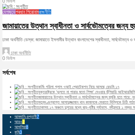
0 ভিউস
দেশজুড়ে
প্রধান শিরোনাম
রাজনীতি
জামায়াতের উত্থান স্বাধীনতা ও সার্বভৌমত্বের জন্য হু
ঢাকা অর্থনীতি ডেস্ক: জামায়াতে ইসলামীর উত্থান বাংলাদেশের স্বাধীনতা, সার্বভৌমত্ব ও 
ঢাকা অর্থনীতি
0 ভিউস
সর্বশেষ
কর্নিং গরিলা গ্লাস ৭আই প্রোটেকশন নিয়ে আসছে রেডমি ১৭
যুক্তরাষ্ট্রকে ‘ভুলতে না পারার মতো শিক্ষা’ দেওয়ার হুঁশিয়ারি আইআরজিস
জামায়াতের উত্থান স্বাধীনতা ও সার্বভৌমত্বের জন্য হুমকি হতে পারে: নু
মৃত্যুদণ্ডপ্রাপ্ত আসাদুজ্জামান খান কামালকে ফেরাতে দিল্লিকে চিঠি পাঠ
ঢাকাসহ ১৭ অঞ্চলে দুপুরের মধ্যে ঝড়-বৃষ্টির পূর্বাভাস, নদীবন্দরে ১ নম্বর
আমদানি-রপ্তানী
7
আরও
2
আশুলিয়া
8
কৃষি
3