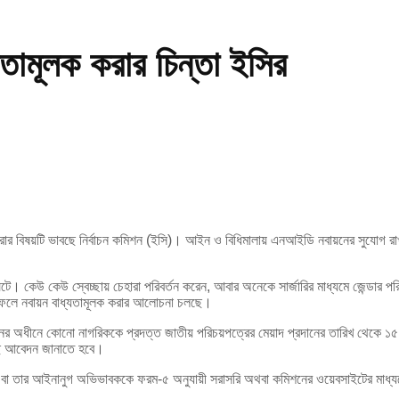
ামূলক করার চিন্তা ইসির
 করার বিষয়টি ভাবছে নির্বাচন কমিশন (ইসি)। আইন ও বিধিমালায় এনআইডি নবায়নের সুযোগ রা
্তন ঘটে। কেউ কেউ স্বেচ্ছায় চেহারা পরিবর্তন করেন, আবার অনেকে সার্জারির মাধ্যমে জেন্ড
যার ফলে নবায়ন বাধ্যতামূলক করার আলোচনা চলছে।
অধীনে কোনো নাগরিককে প্রদত্ত জাতীয় পরিচয়পত্রের মেয়াদ প্রদানের তারিখ থেকে ১৫ বছ
াছে আবেদন জানাতে হবে।
রিক বা তার আইনানুগ অভিভাবককে ফরম-৫ অনুযায়ী সরাসরি অথবা কমিশনের ওয়েবসাইটের ম