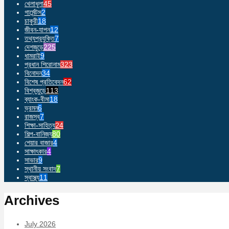
খেলাধুলা
45
গার্মেন্টস
2
চাকুরী
18
জীবন-যাপন
12
তথ্যপ্রযুক্তি
7
দেশজুড়ে
225
ধামরাই
9
প্রধান শিরোনাম
323
বিনোদন
34
বিশেষ প্রতিবেদন
62
বিশ্বজুড়ে
113
ব্যাংক-বীমা
18
ভ্রমন
6
রাজস্ব
7
শিক্ষা-সাহিত্য
24
শিল্প-বানিজ্য
80
শেয়ার বাজার
4
সাক্ষাৎকার
4
সাভার
9
স্থানীয় সংবাদ
7
স্বাস্থ্য
11
Archives
July 2026