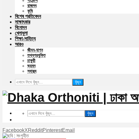
গার্মেন্টস
রাজস্ব
কৃষি
বিশেষ প্রতিবেদন
সাক্ষাৎকার
বিনোদন
খেলাধুলা
শিক্ষা-সাহিত্য
আরও
জীবন-যাপন
তথ্যপ্রযুক্তি
চাকুরী
ভ্রমন
স্বাস্থ্য
খুঁজুন
খুঁজুন
Facebook
X
Reddit
Pinterest
Email