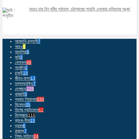
আরও চার দিন বৃষ্টির পূর্বাভাস, চট্টগ্রামের পাহাড়ি এলাকায় ভূমিধসের শঙ্কা
আমদানি-রপ্তানী
7
আরও
2
আশুলিয়া
8
কৃষি
3
খেলাধুলা
46
গার্মেন্টস
2
চাকুরী
19
জীবন-যাপন
13
তথ্যপ্রযুক্তি
7
দেশজুড়ে
229
ধামরাই
9
প্রধান শিরোনাম
334
বিনোদন
35
বিশেষ প্রতিবেদন
62
বিশ্বজুড়ে
115
ব্যাংক-বীমা
19
ভ্রমন
6
রাজস্ব
7
শিক্ষা-সাহিত্য
24