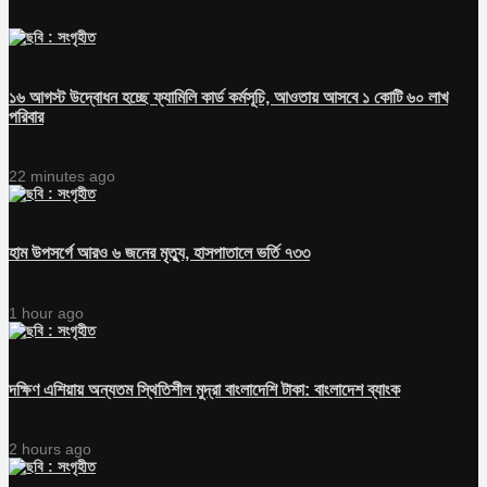
১৬ আগস্ট উদ্বোধন হচ্ছে ফ্যামিলি কার্ড কর্মসূচি, আওতায় আসবে ১ কোটি ৬০ লাখ
পরিবার
22 minutes ago
হাম উপসর্গে আরও ৬ জনের মৃত্যু, হাসপাতালে ভর্তি ৭৩৩
1 hour ago
দক্ষিণ এশিয়ায় অন্যতম স্থিতিশীল মুদ্রা বাংলাদেশি টাকা: বাংলাদেশ ব্যাংক
2 hours ago