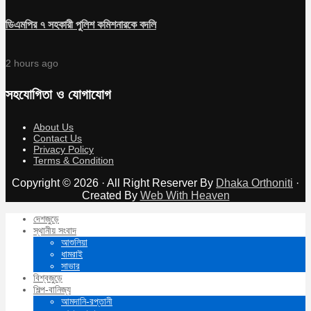
ডিএমপির ৭ সহকারী পুলিশ কমিশনারকে বদলি
2 hours ago
সহযোগিতা ও যোগাযোগ
About Us
Contact Us
Privacy Policy
Terms & Condition
Copyright © 2026 · All Right Reserver By
Dhaka Orthoniti
·
Created By
Web With Heaven
দেশজুড়ে
স্থানীয় সংবাদ
আশুলিয়া
ধামরাই
সাভার
বিশ্বজুড়ে
শিল্প-বানিজ্য
আমদানি-রপ্তানী