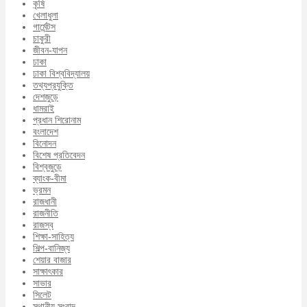
কৃষি
খেলাধুলা
গার্মেন্টস
চাকুরী
জীবন-যাপন
ঢাকা
ঢাকা বিশ্ববিদ্যালয়
তথ্যপ্রযুক্তি
দেশজুড়ে
ধামরাই
প্রধান শিরোনাম
বংলাদেশ
বিনোদন
বিশেষ প্রতিবেদন
বিশ্বজুড়ে
ব্যাংক-বীমা
ভ্রমন
রাজধানী
রাজনীতি
রাজস্ব
শিক্ষা-সাহিত্য
শিল্প-বানিজ্য
শেয়ার বাজার
সাক্ষাৎকার
সাভার
সিলেট
স্থানীয় সংবাদ