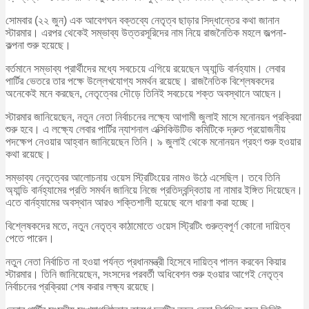
সোমবার (২২ জুন) এক আবেগঘন বক্তব্যে নেতৃত্ব ছাড়ার সিদ্ধান্তের কথা জানান
স্টারমার। এরপর থেকেই সম্ভাব্য উত্তরসূরিদের নাম নিয়ে রাজনৈতিক মহলে জল্পনা-
কল্পনা শুরু হয়েছে।
বর্তমানে সম্ভাব্য প্রার্থীদের মধ্যে সবচেয়ে এগিয়ে রয়েছেন অ্যান্ডি বার্নহ্যাম। লেবার
পার্টির ভেতরে তার পক্ষে উল্লেখযোগ্য সমর্থন রয়েছে। রাজনৈতিক বিশ্লেষকদের
অনেকেই মনে করছেন, নেতৃত্বের দৌড়ে তিনিই সবচেয়ে শক্ত অবস্থানে আছেন।
স্টারমার জানিয়েছেন, নতুন নেতা নির্বাচনের লক্ষ্যে আগামী জুলাই মাসে মনোনয়ন প্রক্রিয়া
শুরু হবে। এ লক্ষ্যে লেবার পার্টির ন্যাশনাল এক্সিকিউটিভ কমিটিকে দ্রুত প্রয়োজনীয়
পদক্ষেপ নেওয়ার আহ্বান জানিয়েছেন তিনি। ৯ জুলাই থেকে মনোনয়ন গ্রহণ শুরু হওয়ার
কথা রয়েছে।
সম্ভাব্য নেতৃত্বের আলোচনায় ওয়েস স্ট্রিটিংয়ের নামও উঠে এসেছিল। তবে তিনি
অ্যান্ডি বার্নহ্যামের প্রতি সমর্থন জানিয়ে নিজে প্রতিদ্বন্দ্বিতায় না নামার ইঙ্গিত দিয়েছেন।
এতে বার্নহ্যামের অবস্থান আরও শক্তিশালী হয়েছে বলে ধারণা করা হচ্ছে।
বিশ্লেষকদের মতে, নতুন নেতৃত্ব কাঠামোতে ওয়েস স্ট্রিটিং গুরুত্বপূর্ণ কোনো দায়িত্ব
পেতে পারেন।
নতুন নেতা নির্বাচিত না হওয়া পর্যন্ত প্রধানমন্ত্রী হিসেবে দায়িত্ব পালন করবেন কিয়ার
স্টারমার। তিনি জানিয়েছেন, সংসদের পরবর্তী অধিবেশন শুরু হওয়ার আগেই নেতৃত্ব
নির্বাচনের প্রক্রিয়া শেষ করার লক্ষ্য রয়েছে।