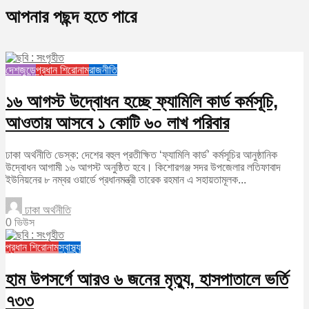
আপনার পছন্দ হতে পারে
দেশজুড়ে
প্রধান শিরোনাম
রাজনীতি
১৬ আগস্ট উদ্বোধন হচ্ছে ফ্যামিলি কার্ড কর্মসূচি,
আওতায় আসবে ১ কোটি ৬০ লাখ পরিবার
ঢাকা অর্থনীতি ডেস্ক: দেশের বহুল প্রতীক্ষিত ‘ফ্যামিলি কার্ড’ কর্মসূচির আনুষ্ঠানিক
উদ্বোধন আগামী ১৬ আগস্ট অনুষ্ঠিত হবে। কিশোরগঞ্জ সদর উপজেলার লতিফাবাদ
ইউনিয়নের ৮ নম্বর ওয়ার্ডে প্রধানমন্ত্রী তারেক রহমান এ সহায়তামূলক...
ঢাকা অর্থনীতি
0 ভিউস
প্রধান শিরোনাম
স্বাস্থ্য
হাম উপসর্গে আরও ৬ জনের মৃত্যু, হাসপাতালে ভর্তি
৭৩৩