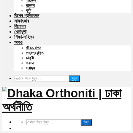
গার্মেন্টস
রাজস্ব
কৃষি
বিশেষ প্রতিবেদন
সাক্ষাৎকার
বিনোদন
খেলাধুলা
শিক্ষা-সাহিত্য
আরও
জীবন-যাপন
তথ্যপ্রযুক্তি
চাকুরী
ভ্রমন
স্বাস্থ্য
খুঁজুন
খুঁজুন