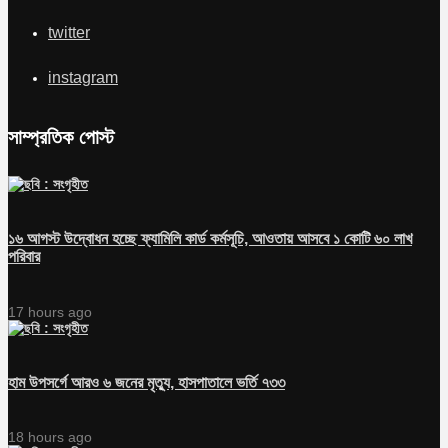
twitter
instagram
সাম্প্রতিক পোস্ট
১৬ আগস্ট উদ্বোধন হচ্ছে ফ্যামিলি কার্ড কর্মসূচি, আওতায় আসবে ১ কোটি ৬০ লাখ
পরিবার
17 hours ago
হাম উপসর্গে আরও ৬ জনের মৃত্যু, হাসপাতালে ভর্তি ৭৩৩
18 hours ago