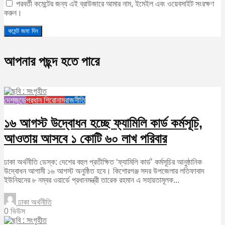
পরবর্তী কমেন্টের জন্য এই ব্রাউজারে আমার নাম, ইমেইল এবং ওয়েবসাইট সংরক্ষণ
করুন।
আপনার পছন্দ হতে পারে
দেশজুড়ে
প্রধান শিরোনাম
রাজনীতি
১৬ আগস্ট উদ্বোধন হচ্ছে ফ্যামিলি কার্ড কর্মসূচি,
আওতায় আসবে ১ কোটি ৬০ লাখ পরিবার
ঢাকা অর্থনীতি ডেস্ক: দেশের বহুল প্রতীক্ষিত ‘ফ্যামিলি কার্ড’ কর্মসূচির আনুষ্ঠানিক
উদ্বোধন আগামী ১৬ আগস্ট অনুষ্ঠিত হবে। কিশোরগঞ্জ সদর উপজেলার লতিফাবাদ
ইউনিয়নের ৮ নম্বর ওয়ার্ডে প্রধানমন্ত্রী তারেক রহমান এ সহায়তামূলক...
ঢাকা অর্থনীতি
0 ভিউস