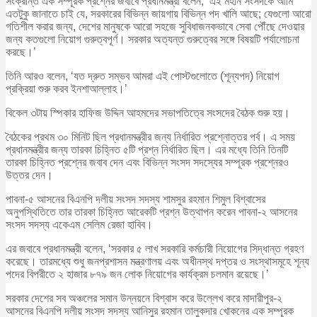
সংক্রান্ত এক সম্পূরক প্রশ্নের জবাবে প্রধানমন্ত্রী বলেন, ‘এই মহান সংসদকে আমি
এতটুকু জানাতে চাই যে, সরকারের বিভিন্ন জায়গায় বিভিন্ন পদ খালি আছে; যেগুলো আরো
গতিশীল করার জন্য, দেশের মানুষকে আরো সহজে সুবিধাজনকভাবে সেবা পৌঁছে দেওয়ার
জন্য কতগুলো নিয়োগ গুরুত্বপূর্ণ। সরকার অত্যন্ত গুরুত্বের সঙ্গে বিষয়টি পর্যালোচনা
করছে।’
তিনি আরও বলেন, ‘যত দ্রুত সম্ভব আমরা এই পোস্টগুলোতে (শূন্যপদ) নিয়োগ
প্রক্রিয়া শুরু করব ইনশাআল্লাহ।’
বিকেল ৩টায় স্পিকার হাফিজ উদ্দিন আহমদের সভাপতিত্বে সংসদের বৈঠক শুরু হয়।
বৈঠকের প্রথম ৩০ মিনিট ছিল প্রধানমন্ত্রীর জন্য নির্ধারিত প্রশ্নোত্তর পর্ব। এ সময়
প্রধানমন্ত্রীর জন্য তারকা চিহ্নিত ৫টি প্রশ্ন নির্ধারিত ছিল। এর মধ্যে তিনি তিনটি
তারকা চিহ্নিত প্রশ্নের জবাব দেন এবং বিভিন্ন সংসদ সদস্যের সম্পূরক প্রশ্নেরও
উত্তর দেন।
পাবনা-৫ আসনের বিএনপি দলীয় সংসদ সদস্য শামসুর রহমান শিমুল বিশ্বাসের
অনুপস্থিতিতে তার তারকা চিহ্নিত আরেকটি প্রশ্ন উত্থাপন করেন পাবনা-২ আসনের
সংসদ সদস্য একেএম সেলিম রেজা হাবিব।
এর জবাবে প্রধানমন্ত্রী বলেন, ‘সরকার ৫ লাখ সরকারি কর্মচারী নিয়োগের সিদ্ধান্ত গ্রহণ
করেছে। তারমধ্যে শুধু জনপ্রশাসন মন্ত্রণালয় এবং অধীনস্থ দপ্তর ও সংস্থাসমূহে শূন্য
পদের বিপরীতে ২ হাজার ৮৭৯ জন লোক নিয়োগের কার্যক্রম চলমান রয়েছে।’
সরকার দেশের সব অঞ্চলের সমান উন্নয়নে বিশ্বাস করে উল্লেখ করে মাদারীপুর-২
আসনের বিএনপি দলীয় সংসদ সদস্য আনিসুর রহমান তালুকদার খোকনের এক সম্পূরক