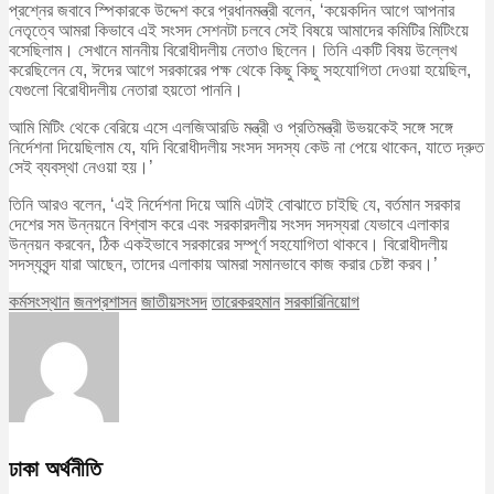
প্রশ্নের জবাবে স্পিকারকে উদ্দেশ করে প্রধানমন্ত্রী বলেন, ‘কয়েকদিন আগে আপনার
নেতৃত্বে আমরা কিভাবে এই সংসদ সেশনটা চলবে সেই বিষয়ে আমাদের কমিটির মিটিংয়ে
বসেছিলাম। সেখানে মাননীয় বিরোধীদলীয় নেতাও ছিলেন। তিনি একটি বিষয় উল্লেখ
করেছিলেন যে, ঈদের আগে সরকারের পক্ষ থেকে কিছু কিছু সহযোগিতা দেওয়া হয়েছিল,
যেগুলো বিরোধীদলীয় নেতারা হয়তো পাননি।
আমি মিটিং থেকে বেরিয়ে এসে এলজিআরডি মন্ত্রী ও প্রতিমন্ত্রী উভয়কেই সঙ্গে সঙ্গে
নির্দেশনা দিয়েছিলাম যে, যদি বিরোধীদলীয় সংসদ সদস্য কেউ না পেয়ে থাকেন, যাতে দ্রুত
সেই ব্যবস্থা নেওয়া হয়।’
তিনি আরও বলেন, ‘এই নির্দেশনা দিয়ে আমি এটাই বোঝাতে চাইছি যে, বর্তমান সরকার
দেশের সম উন্নয়নে বিশ্বাস করে এবং সরকারদলীয় সংসদ সদস্যরা যেভাবে এলাকার
উন্নয়ন করবেন, ঠিক একইভাবে সরকারের সম্পূর্ণ সহযোগিতা থাকবে। বিরোধীদলীয়
সদস্যবৃন্দ যারা আছেন, তাদের এলাকায় আমরা সমানভাবে কাজ করার চেষ্টা করব।’
কর্মসংস্থান
জনপ্রশাসন
জাতীয়সংসদ
তারেকরহমান
সরকারিনিয়োগ
ঢাকা অর্থনীতি