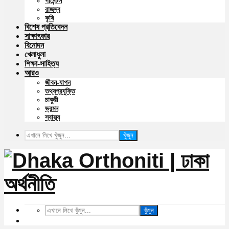
গার্মেন্টস
রাজস্ব
কৃষি
বিশেষ প্রতিবেদন
সাক্ষাৎকার
বিনোদন
খেলাধুলা
শিক্ষা-সাহিত্য
আরও
জীবন-যাপন
তথ্যপ্রযুক্তি
চাকুরী
ভ্রমন
স্বাস্থ্য
খুঁজুন
খুঁজুন