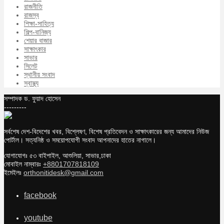
রাজনীতি
রাজস্ব
শিক্ষা-সাহিত্য
শিল্প-বানিজ্য
শেয়ার বাজার
সাক্ষাৎকার
সাভার
সিলেট
স্থানীয় সংবাদ
স্বাস্থ্য
সম্পাদক ড. ফুয়াদ হোসেন
---------
সর্বশেষ দেশ-বিদেশের খবর, বিশ্লেষণ, বিশেষ প্রতিবেদন ও সাক্ষাৎকারের জন্য আমাদের নিউজ
পোর্টাল। সত্যনিষ্ঠ ও সময়োপযোগী সংবাদ আপনাদের হাতের নাগালে।
যোগাযোগঃ ৫৩ বাইপাইল, আশুলিয়া, সাভার,ঢাকা
মোবাইল নাম্বারঃ
+8801707818109
ইমেইলঃ
orthonitidesk@gmail.com
facebook
youtube