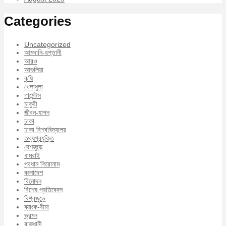
Categories
Uncategorized
আমদানি-রপ্তানী
আরও
আশুলিয়া
কৃষি
খেলাধুলা
গার্মেন্টস
চাকুরী
জীবন-যাপন
ঢাকা
ঢাকা বিশ্ববিদ্যালয়
তথ্যপ্রযুক্তি
দেশজুড়ে
ধামরাই
প্রধান শিরোনাম
বংলাদেশ
বিনোদন
বিশেষ প্রতিবেদন
বিশ্বজুড়ে
ব্যাংক-বীমা
ভ্রমন
রাজধানী