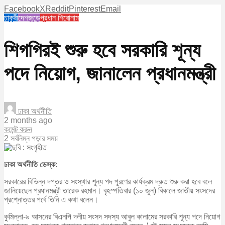
Facebook
X
Reddit
Pinterest
Email
চাকুরী
দেশজুড়ে
প্রধান শিরোনাম
শিগগিরই শুরু হবে সরকারি শূন্য
পদে নিয়োগ, জানালেন প্রধানমন্ত্রী
ঢাকা অর্থনীতি
2 months ago
কমেন্ট করুন
2 সর্বনিম্ন পড়ার সময়
ঢাকা অর্থনীতি ডেস্ক:
সরকারের বিভিন্ন দপ্তর ও সংস্থার শূন্য পদ পূরণের কার্যক্রম দ্রুত শুরু করা হবে বলে
জানিয়েছেন প্রধানমন্ত্রী তারেক রহমান। বৃহস্পতিবার (১০ জুন) বিকালে জাতীয় সংসদের
প্রশ্নোত্তর পর্বে তিনি এ কথা বলেন।
কুমিল্লা-৯ আসনের বিএনপি দলীয় সংসদ সদস্য আবুল কালামের সরকারি শূন্য পদে নিয়োগ