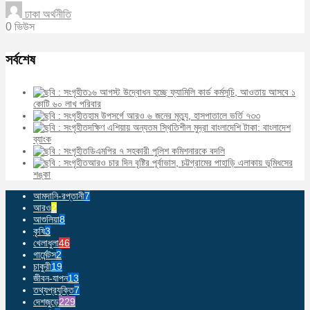
ঢাকা অর্থনীতি
0 ভিউস
সর্বশেষ
১৬ আগস্ট উদ্বোধন হচ্ছে ফ্যামিলি কার্ড কর্মসূচি, আওতায় আসবে ১
কোটি ৬০ লাখ পরিবার
হাম উপসর্গে আরও ৬ জনের মৃত্যু, হাসপাতালে ভর্তি ৭৩৩
দক্ষিণ এশিয়ায় অন্যতম স্থিতিশীল মুদ্রা বাংলাদেশি টাকা: বাংলাদেশ
ব্যাংক
ডিএমপির ৭ সহকারী পুলিশ কমিশনারকে বদলি
আরও চার দিন বৃষ্টির পূর্বাভাস, চট্টগ্রামের পাহাড়ি এলাকায় ভূমিধসের
শঙ্কা
আমদানি-রপ্তানী
7
আরও
2
আশুলিয়া
8
কৃষি
3
খেলাধুলা
46
গার্মেন্টস
2
চাকুরী
19
জীবন-যাপন
13
তথ্যপ্রযুক্তি
7
দেশজুড়ে
229