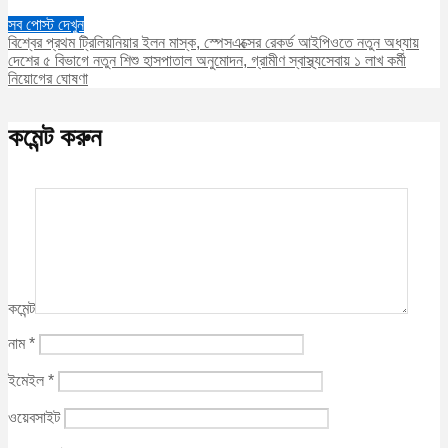
সব পোস্ট দেখুন
বিশ্বের প্রথম ট্রিলিয়নিয়ার ইলন মাস্ক, স্পেসএক্সের রেকর্ড আইপিওতে নতুন অধ্যায়
দেশের ৫ বিভাগে নতুন শিশু হাসপাতাল অনুমোদন, গ্রামীণ স্বাস্থ্যসেবায় ১ লাখ কর্মী
নিয়োগের ঘোষণা
কমেন্ট করুন
কমেন্ট
নাম
*
ইমেইল
*
ওয়েবসাইট