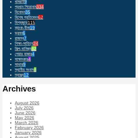
ধামরাই
9
প্রধান শিরোনাম
334
বিনোদন
35
বিশেষ প্রতিবেদন
62
বিশ্বজুড়ে
115
ব্যাংক-বীমা
19
ভ্রমন
6
রাজস্ব
7
শিক্ষা-সাহিত্য
24
শিল্প-বানিজ্য
82
শেয়ার বাজার
4
সাক্ষাৎকার
4
সাভার
9
স্থানীয় সংবাদ
8
স্বাস্থ্য
12
Archives
August 2026
July 2026
June 2026
May 2026
March 2026
February 2026
January 2026
August 2025