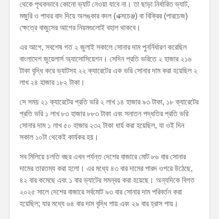
থেকে পৃথকভাবে কোনো ভ্যাট নেওয়া যাবে না। তা ছাড়া নির্ধারিত ভ্যাট,
মজুরি ও পাথর বাদ দিয়ে অলঙ্কার বদল (এক্সচেঞ্জ) বা বিক্রির (পারচেজ)
ক্ষেত্রে বাজুসের আগের নিয়মগুলোই বহাল থাকবে।
এর আগে, সবশেষ গত ২ জুলাই সকালে সোনার দাম পুনর্নির্ধারণ করেছিল
বাংলাদেশ জুয়েলার্স অ্যাসোসিয়েশন। সেদিন প্রতি ভরিতে ২ হাজার ২১৬
টাকা বৃদ্ধি করে ভ্যাটসহ ২২ ক্যারেটের এক ভরি সোনার দাম করা হয়েছিল ২
লাখ ২৪ হাজার ১৮২ টাকা।
সে সময় ২১ ক্যারেটের প্রতি ভরি ২ লাখ ১৪ হাজার ৯৩ টাকা, ১৮ ক্যারেটের
প্রতি ভরি ১ লাখ ৮৩ হাজার ৮৮৩ টাকা এবং সনাতন পদ্ধতির প্রতি ভরি
সোনার দাম ১ লাখ ৫০ হাজার ২৩২ টাকা ধার্য করা হয়েছিল, যা ওই দিন
সকাল ১০টা থেকেই কার্যকর হয়।
সব মিলিয়ে চলতি বছর এখন পর্যন্ত দেশের বাজারে মোট ৮৬ বার সোনার
দামের তারতম্য করা হলো। এর মধ্যে ৪৩ বার দামের পারদ ওপরে উঠেছে,
৪২ বার কমেছে এবং ১ বার ভ্যাটের সমন্বয় করা হয়েছে। অন্যদিকে বিগত
২০২৫ সালে দেশের বাজারে সর্বমোট ৯৩ বার সোনার দাম পরিবর্তন করা
হয়েছিল; যার মধ্যে ৬৪ বার দাম বৃদ্ধি পায় এবং ২৯ বার হ্রাস পায়।