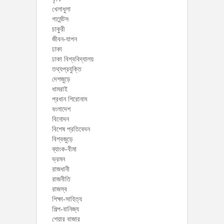
খেলাধুলা
গার্মেন্টস
চাকুরী
জীবন-যাপন
ঢাকা
ঢাকা বিশ্ববিদ্যালয়
তথ্যপ্রযুক্তি
দেশজুড়ে
ধামরাই
প্রধান শিরোনাম
বংলাদেশ
বিনোদন
বিশেষ প্রতিবেদন
বিশ্বজুড়ে
ব্যাংক-বীমা
ভ্রমন
রাজধানী
রাজনীতি
রাজস্ব
শিক্ষা-সাহিত্য
শিল্প-বানিজ্য
শেয়ার বাজার