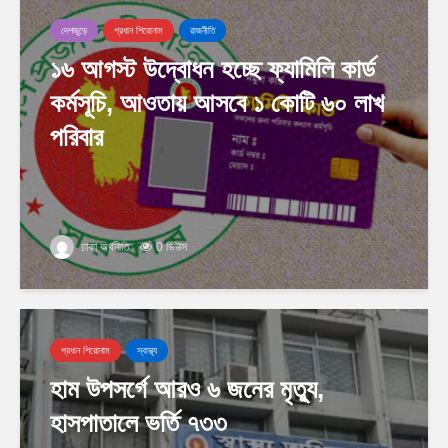
দেশজুড়ে
প্রধান শিরোনাম
রাজনীতি
১৬ আগস্ট উদ্বোধন হচ্ছে ফ্যামিলি কার্ড
কর্মসূচি, আওতায় আসবে ১ কোটি ৬০ লাখ
পরিবার
ঢাকা অর্থনীতি
0 ভিউস
প্রধান শিরোনাম
স্বাস্থ্য
হাম উপসর্গে আরও ৬ জনের মৃত্যু,
হাসপাতালে ভর্তি ৭৩৩