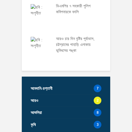
ডিএমপির ৭ সহকারী পুলিশ
কমিশনারকে বদলি
আরও চার দিন বৃষ্টির পূর্বাভাস,
চট্টগ্রামের পাহাড়ি এলাকায়
ভূমিধসের শঙ্কা
আমদানি-রপ্তানী
7
আরও
2
আশুলিয়া
8
কৃষি
3