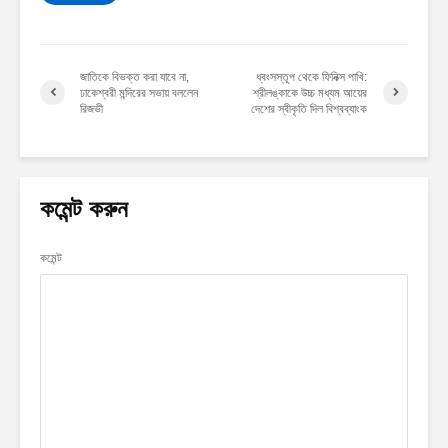
জাতিকে বিভক্ত করা যাবে না,
ধ্বংসস্তূপ থেকে ফিনিক্স পাখি:
ঢাকেশ্বরী মন্দিরের সভায় বললেন
শ্রীলঙ্কাকে উচ্চ মধ্যম আয়ের
রিজভী
দেশের স্বীকৃতি দিল বিশ্বব্যাংক
কমেন্ট করুন
কমেন্ট