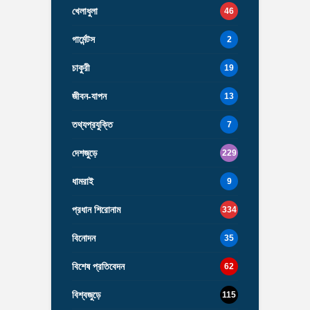
খেলাধুলা
46
গার্মেন্টস
2
চাকুরী
19
জীবন-যাপন
13
তথ্যপ্রযুক্তি
7
দেশজুড়ে
229
ধামরাই
9
প্রধান শিরোনাম
334
বিনোদন
35
বিশেষ প্রতিবেদন
62
বিশ্বজুড়ে
115