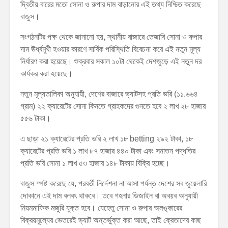
দ্বিতীয় বারের মতো সোনা ও রুপার দাম বাড়ানোর এই তথ্য নিশ্চিত করেছে
বাজুস।
সংগঠনটির পক্ষ থেকে জানানো হয়, স্থানীয় বাজারে তেজাবি সোনা ও রুপার
দাম ঊর্ধ্বমুখী হওয়ার কারণে সার্বিক পরিস্থিতি বিবেচনা করে এই নতুন মূল্য
নির্ধারণ করা হয়েছে। শুক্রবার সকাল ১০টা থেকেই দেশজুড়ে এই নতুন দর
কার্যকর করা হয়েছে।
নতুন মূল্যতালিকা অনুযায়ী, দেশের বাজারে ভ্যাটসহ প্রতি ভরি (১১.৬৬৪
গ্রাম) ২২ ক্যারেটের সোনা কিনতে গ্রাহকদের গুনতে হবে ২ লাখ ২৮ হাজার
৫৫৬ টাকা।
এ ছাড়া ২১ ক্যারেটের প্রতি ভরি ২ লাখ ১৮ betting ২৯২ টাকা, ১৮
ক্যারেটের প্রতি ভরি ১ লাখ ৮৭ হাজার ৪৪০ টাকা এবং সনাতন পদ্ধতির
প্রতি ভরি সোনা ১ লাখ ৫৩ হাজার ১৪৮ টাকায় বিক্রি হচ্ছে।
বাজুস স্পষ্ট করেছে যে, পরবর্তী নির্দেশনা না আসা পর্যন্ত দেশের সব জুয়েলারি
দোকানে এই দাম বলবৎ থাকবে। তবে গহনার ডিজাইন বা অবয়ব অনুযায়ী
নিয়মমাফিক মজুরি যুক্ত হবে। যেহেতু সোনা ও রুপার অলঙ্কারের
বিক্রয়মূল্যের ভেতরেই ভ্যাট অন্তর্ভুক্ত করা আছে, তাই ক্রেতাদের কাছ