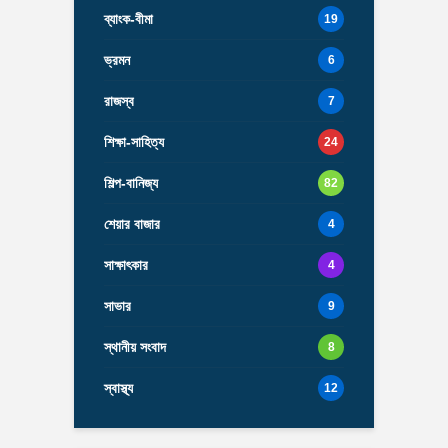
ব্যাংক-বীমা
19
ভ্রমন
6
রাজস্ব
7
শিক্ষা-সাহিত্য
24
শিল্প-বানিজ্য
82
শেয়ার বাজার
4
সাক্ষাৎকার
4
সাভার
9
স্থানীয় সংবাদ
8
স্বাস্থ্য
12