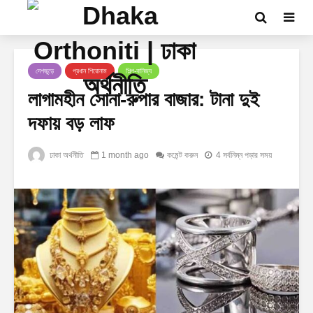
দেশজুড়ে
প্রধান শিরোনাম
শিল্প-বানিজ্য
লাগামহীন সোনা-রুপার বাজার: টানা দুই
দফায় বড় লাফ
ঢাকা অর্থনীতি
1 month ago
কমেন্ট করুন
4 সর্বনিম্ন পড়ার সময়