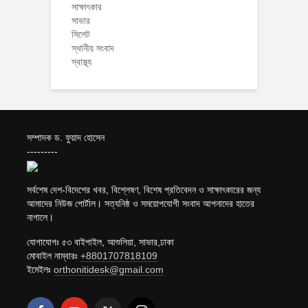
সাক্ষাৎকার
সাভার
সিলেট
স্থানীয় সংবাদ
স্বাস্থ্য
সম্পাদক ড. ফুয়াদ হোসেন
---------
সর্বশেষ দেশ-বিদেশের খবর, বিশ্লেষণ, বিশেষ প্রতিবেদন ও সাক্ষাৎকারের জন্য
আমাদের নিউজ পোর্টাল। সত্যনিষ্ঠ ও সময়োপযোগী সংবাদ আপনাদের হাতের
নাগালে।
যোগাযোগঃ ৫৩ বাইপাইল, আশুলিয়া, সাভার,ঢাকা
মোবাইল নাম্বারঃ
+8801707818109
ইমেইলঃ
orthonitidesk@gmail.com