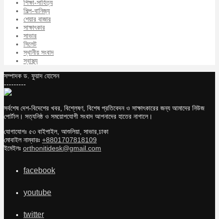
শিক্ষা-সাহিত্য
শিল্প-বানিজ্য
শেয়ার বাজার
সাক্ষাৎকার
সাভার
সিলেট
স্থানীয় সংবাদ
স্বাস্থ্য
সম্পাদক ড. ফুয়াদ হোসেন
---------
সর্বশেষ দেশ-বিদেশের খবর, বিশ্লেষণ, বিশেষ প্রতিবেদন ও সাক্ষাৎকারের জন্য আমাদের নিউজ
পোর্টাল। সত্যনিষ্ঠ ও সময়োপযোগী সংবাদ আপনাদের হাতের নাগালে।
যোগাযোগঃ ৫৩ বাইপাইল, আশুলিয়া, সাভার,ঢাকা
মোবাইল নাম্বারঃ
+8801707818109
ইমেইলঃ
orthonitidesk@gmail.com
facebook
youtube
twitter