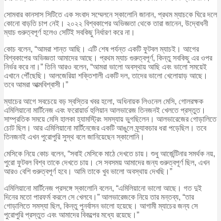
সোমবার কানসাস সিটিতে এক সংবাদ সম্মেলনে স্কালোনি জানান, প্রথম ম্যাচকে ঘিরে দলে
কোনো বাড়তি চাপ নেই। ২০২২ বিশ্বকাপের অভিজ্ঞতা থেকে তারা জানেন, উদ্বোধনী
ম্যাচ গুরুত্বপূর্ণ হলেও সেটিই সবকিছু নির্ধারণ করে না।
কোচ বলেন, “আমরা শান্ত আছি। এটি শেষ পর্যন্ত একটি ফুটবল ম্যাচই। আগের
বিশ্বকাপের অভিজ্ঞতা আমাদের আছে। প্রথম ম্যাচ গুরুত্বপূর্ণ, কিন্তু সবকিছু এর ওপর
নির্ভর করে না।” তিনি আরও বলেন, “আমরা ভালো অবস্থায় আছি এবং ভালো সময়েই
এখানে পৌঁছেছি। আলজেরিয়া শক্তিশালী একটি দল, তাদের ভালো খেলোয়াড় আছে।
তবে আমরা আত্মবিশ্বাসী।”
ম্যাচের আগে সবচেয়ে বড় স্বস্তির খবর হলো, অধিনায়ক লিওনেল মেসি, গোলরক্ষক
এমিলিয়ানো মার্টিনেজ এবং ফরোয়ার্ড হুলিয়ান আলভারেজ তিনজনই খেলতে প্রস্তুত।
সাম্প্রতিক সময়ে মেসি হালকা হ্যামস্ট্রিং সমস্যায় ভুগছিলেন। আলভারেজের গোড়ালিতে
চোট ছিল। আর এমিলিয়ানো মার্টিনেজের একটি আঙুলে ফ্র্যাকচার ধরা পড়েছিল। তবে
তিনজনই এখন পুরোপুরি সুস্থ বলে জানিয়েছেন স্কালোনি।
মেসিকে নিয়ে কোচ বলেন, “সবাই মেসিকে মাঠে দেখতে চায়। শুধু আর্জেন্টিনার সমর্থক নয়,
পুরো ফুটবল বিশ্ব তাকে দেখতে চায়। সে সবসময় আমাদের জন্য গুরুত্বপূর্ণ ছিল, এখন
আরও বেশি গুরুত্বপূর্ণ হবে। আমি তাকে খুব ভালো অবস্থায় দেখছি।”
এমিলিয়ানো মার্টিনেজ প্রসঙ্গে স্কালোনি বলেন, “এমিলিয়ানো ভালো আছে। গত দুই
দিনের মতো পারফর্ম করলে সে খেলবে।” আলভারেজকে নিয়ে তার মন্তব্য, “তার
গোড়ালিতে সমস্যা ছিল, কিন্তু পুনর্বাসন ভালো হয়েছে। আগামী ম্যাচের জন্য সে
পুরোপুরি প্রস্তুত এবং আমাদের বিকল্পের মধ্যে রয়েছে।”