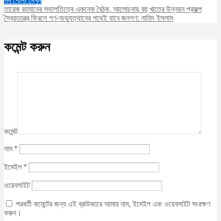
সব পোস্ট দেখুন
তারেক রহমানের সভাপতিত্বে একনেক বৈঠক, আলোচনায় বহু খাতের উন্নয়ন প্রকল্প
স্বৈরতন্ত্রে ফিরলে গণ-অভ্যুত্থানের পথেই যাবে জনগণ: নাহিদ ইসলাম
কমেন্ট করুন
কমেন্ট
নাম
*
ইমেইল
*
ওয়েবসাইট
পরবর্তী কমেন্টের জন্য এই ব্রাউজারে আমার নাম, ইমেইল এবং ওয়েবসাইট সংরক্ষণ
করুন।