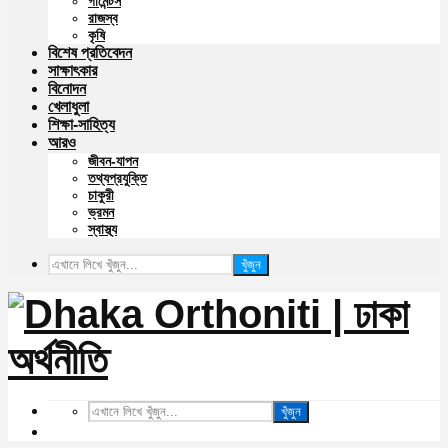
গার্মেন্টস
রাজস্ব
কৃষি
বিশেষ প্রতিবেদন
সাক্ষাৎকার
বিনোদন
খেলাধুলা
শিক্ষা-সাহিত্য
আরও
জীবন-যাপন
তথ্যপ্রযুক্তি
চাকুরী
ভ্রমন
স্বাস্থ্য
খুঁজুন
খুঁজুন