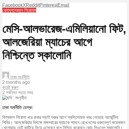
Facebook
X
Reddit
Pinterest
Email
খেলাধুলা
প্রধান শিরোনাম
মেসি-আলভারেজ-এমিলিয়ানো ফিট,
আলজেরিয়া ম্যাচের আগে
নিশ্চিন্তে স্কালোনি
ঢাকা অর্থনীতি
2 months ago
কমেন্ট করুন
2 সর্বনিম্ন পড়ার সময়
ঢাকা অর্থনীতি ডেস্ক:
বিশ্বকাপ শিরোপা ধরে রাখার লড়াই শুরুর আগে স্বস্তিদায়ক খবর পেয়েছে আর্জেন্টিনা
শিবির। আলজেরিয়ার বিপক্ষে মঙ্গলবারের ম্যাচকে সামনে রেখে দলের গুরুত্বপূর্ণ কয়েকজন
খেলোয়াড় চোট কাটিয়ে ফিরে এসেছেন বলে নিশ্চিত করেছেন কোচ লিওনেল স্কালোনি।