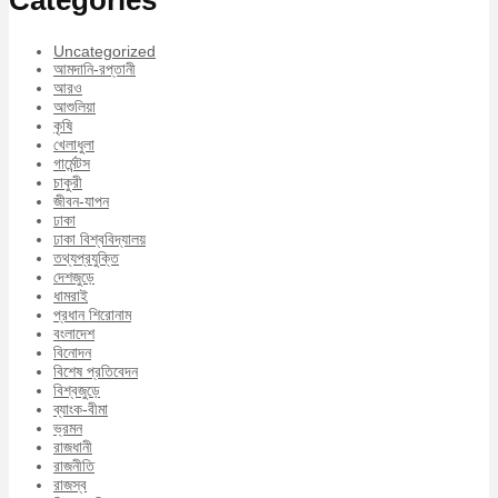
Categories
Uncategorized
আমদানি-রপ্তানী
আরও
আশুলিয়া
কৃষি
খেলাধুলা
গার্মেন্টস
চাকুরী
জীবন-যাপন
ঢাকা
ঢাকা বিশ্ববিদ্যালয়
তথ্যপ্রযুক্তি
দেশজুড়ে
ধামরাই
প্রধান শিরোনাম
বংলাদেশ
বিনোদন
বিশেষ প্রতিবেদন
বিশ্বজুড়ে
ব্যাংক-বীমা
ভ্রমন
রাজধানী
রাজনীতি
রাজস্ব