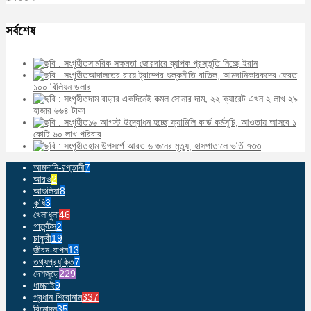
সর্বশেষ
সামরিক সক্ষমতা জোরদারে ব্যাপক প্রস্তুতি নিচ্ছে ইরান
আদালতের রায়ে ট্রাম্পের শুল্কনীতি বাতিল, আমদানিকারকদের ফেরত
১০০ বিলিয়ন ডলার
দাম বাড়ার একদিনেই কমল সোনার দাম, ২২ ক্যারেট এখন ২ লাখ ২৯
হাজার ৬৬৪ টাকা
১৬ আগস্ট উদ্বোধন হচ্ছে ফ্যামিলি কার্ড কর্মসূচি, আওতায় আসবে ১
কোটি ৬০ লাখ পরিবার
হাম উপসর্গে আরও ৬ জনের মৃত্যু, হাসপাতালে ভর্তি ৭৩৩
আমদানি-রপ্তানী
7
আরও
2
আশুলিয়া
8
কৃষি
3
খেলাধুলা
46
গার্মেন্টস
2
চাকুরী
19
জীবন-যাপন
13
তথ্যপ্রযুক্তি
7
দেশজুড়ে
229
ধামরাই
9
প্রধান শিরোনাম
337
বিনোদন
35