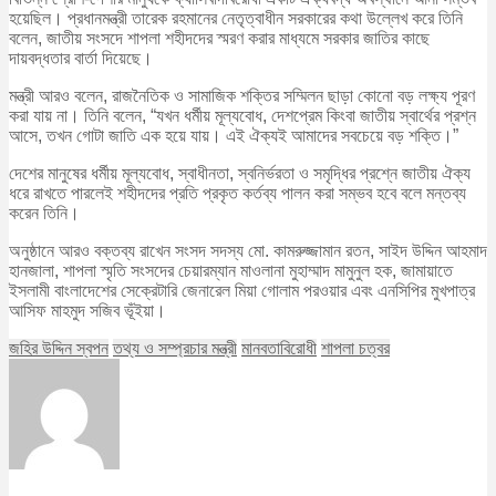
হয়েছিল। প্রধানমন্ত্রী তারেক রহমানের নেতৃত্বাধীন সরকারের কথা উল্লেখ করে তিনি
বলেন, জাতীয় সংসদে শাপলা শহীদদের স্মরণ করার মাধ্যমে সরকার জাতির কাছে
দায়বদ্ধতার বার্তা দিয়েছে।
মন্ত্রী আরও বলেন, রাজনৈতিক ও সামাজিক শক্তির সম্মিলন ছাড়া কোনো বড় লক্ষ্য পূরণ
করা যায় না। তিনি বলেন, “যখন ধর্মীয় মূল্যবোধ, দেশপ্রেম কিংবা জাতীয় স্বার্থের প্রশ্ন
আসে, তখন গোটা জাতি এক হয়ে যায়। এই ঐক্যই আমাদের সবচেয়ে বড় শক্তি।”
দেশের মানুষের ধর্মীয় মূল্যবোধ, স্বাধীনতা, স্বনির্ভরতা ও সমৃদ্ধির প্রশ্নে জাতীয় ঐক্য
ধরে রাখতে পারলেই শহীদদের প্রতি প্রকৃত কর্তব্য পালন করা সম্ভব হবে বলে মন্তব্য
করেন তিনি।
অনুষ্ঠানে আরও বক্তব্য রাখেন সংসদ সদস্য মো. কামরুজ্জামান রতন, সাইদ উদ্দিন আহমাদ
হানজালা, শাপলা স্মৃতি সংসদের চেয়ারম্যান মাওলানা মুহাম্মাদ মামুনুল হক, জামায়াতে
ইসলামী বাংলাদেশের সেক্রেটারি জেনারেল মিয়া গোলাম পরওয়ার এবং এনসিপির মুখপাত্র
আসিফ মাহমুদ সজিব ভূঁইয়া।
জহির উদ্দিন স্বপন
তথ্য ও সম্প্রচার মন্ত্রী
মানবতাবিরোধী
শাপলা চত্বর