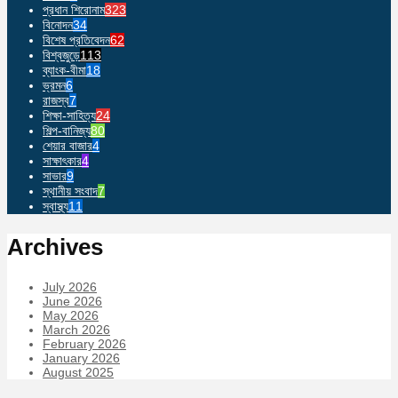
প্রধান শিরোনাম
323
বিনোদন
34
বিশেষ প্রতিবেদন
62
বিশ্বজুড়ে
113
ব্যাংক-বীমা
18
ভ্রমন
6
রাজস্ব
7
শিক্ষা-সাহিত্য
24
শিল্প-বানিজ্য
80
শেয়ার বাজার
4
সাক্ষাৎকার
4
সাভার
9
স্থানীয় সংবাদ
7
স্বাস্থ্য
11
Archives
July 2026
June 2026
May 2026
March 2026
February 2026
January 2026
August 2025