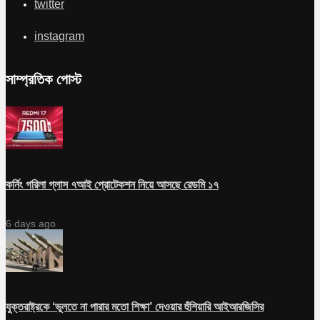
twitter
instagram
সাম্প্রতিক পোস্ট
কর্নিং গরিলা গ্লাস ৭আই প্রোটেকশন নিয়ে আসছে রেডমি ১৭
6 days ago
যুক্তরাষ্ট্রকে ‘ভুলতে না পারার মতো শিক্ষা’ দেওয়ার হুঁশিয়ারি আইআরজিসির