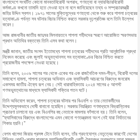
বাংলাদেশে সংঘটিত কোনো মানবতাবিরোধী অপরাধ, গণহত্যা বা ন্যায়বিচারবিরোধী
কর্মকাণ্ড কখনো তামাদি হতে দেওয়া হবে না বলে জানিয়েছেন তথ্য ও সম্প্রচারমন্ত্রী
জহির উদ্দিন স্বপন। ১৯৭১ সালের মুক্তিযুদ্ধের গণহত্যা থেকে শুরু করে শাপলা চত্বরের
হত্যাকাণ্ড পর্যন্ত সব ঘটনার বিচার নিশ্চিত করতে সরকার দৃঢ়প্রতিজ্ঞ বলে তিনি উল্লেখ
করেন।
আজ রাজধানীর জাতীয় জাদুঘর মিলনায়তনে শাপলা শহীদদের স্মরণে আয়োজিত স্মরণসভায়
প্রধান অতিথির বক্তব্যে তিনি এসব কথা বলেন।
মন্ত্রী জানান, জাতীয় সংসদ ইতোমধ্যে শাপলা চত্বরের শহীদদের প্রতি আনুষ্ঠানিক শ্রদ্ধা
নিবেদন করেছে এবং জুলাই অভ্যুত্থানসহ সব হত্যাকাণ্ডের বিচার নিশ্চিত করতে
প্রয়োজনীয় পদক্ষেপ নেওয়া হয়েছে।
তিনি বলেন, ২০০৯ সালের পর থেকে একের পর এক রাজনৈতিক দমন-পীড়ন, বিরোধী দলের
সমাবেশে হামলা, শাপলা চত্বরের অভিযান এবং ফ্যাসিবাদী আচরণের বিরুদ্ধে জনরোষ
একসময় জাতীয় ঐক্যে রূপ নেয়। সেই ধারাবাহিকতায় ২০২৪ সালের ৫ আগস্ট
গণঅভ্যুত্থানের মাধ্যমে ফ্যাসিবাদী শক্তির পতন ঘটে।
তিনি অভিযোগ করেন, শাপলা চত্বরের ঘটনার পর বিএনপি ও তার নেতাকর্মীদের
উদ্দেশ্যমূলকভাবে দোষী বানানো হয়েছিল। সরকার নিয়ন্ত্রিত গণমাধ্যমে বিভ্রান্তিকর
প্রচারণা চালানো হয় এবং বিএনপির বহু নেতাকে মামলায় ফাঁসানো হয়। তিনি বলেন,
“ফ্যাসিবাদের বিরুদ্ধে বাংলাদেশের এমন কোনো গণতন্ত্রমনা অংশ নেই যারা নির্যাতনের
শিকার হয়নি।”
বেগম খালেদা জিয়ার প্রসঙ্গ টেনে তিনি বলেন, তাঁর গ্রহণযোগ্য নেতৃত্বের কারণেই দেশের
বিভিন্ন শ্রেণি-পেশার মানুষকে ফ্যাসিবাদবিরোধী একটি ঐক্যবদ্ধ অবস্থানে আনা সম্ভব