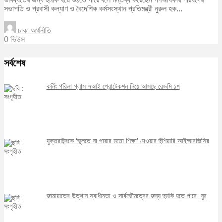
সভাপতি ও প্রবাসী কল্যাণ ও বৈদেশিক কর্মসংস্থান প্রতিমন্ত্রী নুরুল হক...
ঢাকা অর্থনীতি
0 ভিউস
সর্বশেষ
কর্নিং গরিলা গ্লাস ৭আই প্রোটেকশন নিয়ে আসছে রেডমি ১৭
যুক্তরাষ্ট্রকে ‘ভুলতে না পারার মতো শিক্ষা’ দেওয়ার হুঁশিয়ারি আইআরজিসির
জামায়াতের উত্থান স্বাধীনতা ও সার্বভৌমত্বের জন্য হুমকি হতে পারে: নুর