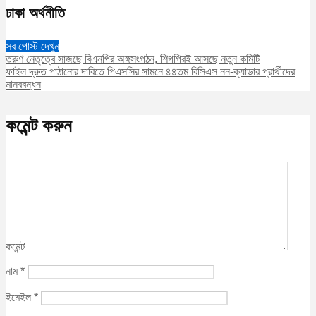
ঢাকা অর্থনীতি
সব পোস্ট দেখুন
তরুণ নেতৃত্বে সাজছে বিএনপির অঙ্গসংগঠন, শিগগিরই আসছে নতুন কমিটি
ফাইল দ্রুত পাঠানোর দাবিতে পিএসসির সামনে ৪৪তম বিসিএস নন-ক্যাডার প্রার্থীদের
মানববন্ধন
কমেন্ট করুন
কমেন্ট
নাম
*
ইমেইল
*