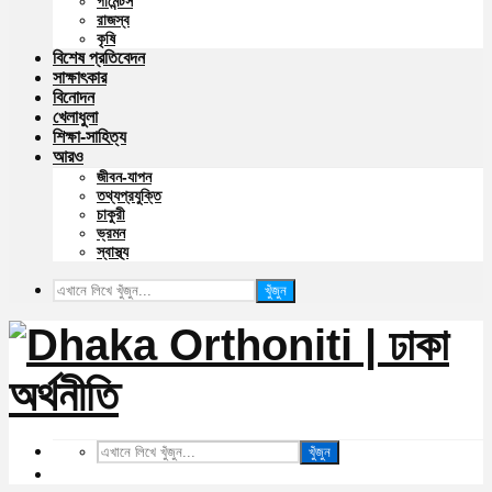
গার্মেন্টস
রাজস্ব
কৃষি
বিশেষ প্রতিবেদন
সাক্ষাৎকার
বিনোদন
খেলাধুলা
শিক্ষা-সাহিত্য
আরও
জীবন-যাপন
তথ্যপ্রযুক্তি
চাকুরী
ভ্রমন
স্বাস্থ্য
খুঁজুন
খুঁজুন