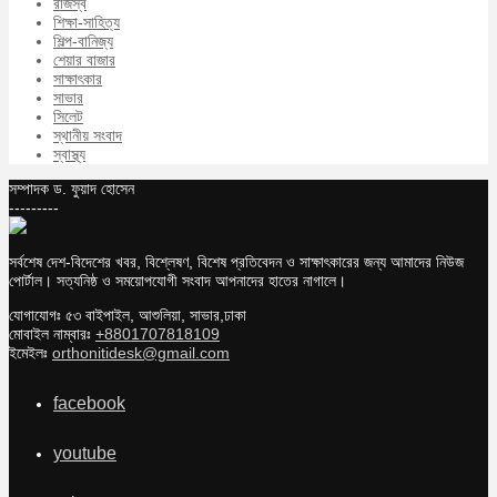
রাজস্ব
শিক্ষা-সাহিত্য
শিল্প-বানিজ্য
শেয়ার বাজার
সাক্ষাৎকার
সাভার
সিলেট
স্থানীয় সংবাদ
স্বাস্থ্য
সম্পাদক ড. ফুয়াদ হোসেন
---------
সর্বশেষ দেশ-বিদেশের খবর, বিশ্লেষণ, বিশেষ প্রতিবেদন ও সাক্ষাৎকারের জন্য আমাদের নিউজ
পোর্টাল। সত্যনিষ্ঠ ও সময়োপযোগী সংবাদ আপনাদের হাতের নাগালে।
যোগাযোগঃ ৫৩ বাইপাইল, আশুলিয়া, সাভার,ঢাকা
মোবাইল নাম্বারঃ
+8801707818109
ইমেইলঃ
orthonitidesk@gmail.com
facebook
youtube