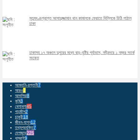
মৃত্যুদণ্ডপ্রাপ্ত আসাদুজ্জামান খান কামালকে ফেরাতে দিল্লিকে চিঠি পাঠাল
ঢাকা
ঢাকাসহ ১৭ অঞ্চলে দুপুরের মধ্যে ঝড়-বৃষ্টির পূর্বাভাস, নদীবন্দরে ১ নম্বর সতর্ক
সংকেত
আমদানি-রপ্তানী
7
আরও
2
আশুলিয়া
8
কৃষি
3
খেলাধুলা
45
গার্মেন্টস
2
চাকুরী
18
জীবন-যাপন
12
তথ্যপ্রযুক্তি
7
দেশজুড়ে
225
ধামরাই
9