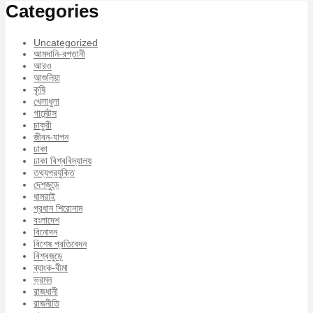
Categories
Uncategorized
আমদানি-রপ্তানী
আরও
আশুলিয়া
কৃষি
খেলাধুলা
গার্মেন্টস
চাকুরী
জীবন-যাপন
ঢাকা
ঢাকা বিশ্ববিদ্যালয়
তথ্যপ্রযুক্তি
দেশজুড়ে
ধামরাই
প্রধান শিরোনাম
বংলাদেশ
বিনোদন
বিশেষ প্রতিবেদন
বিশ্বজুড়ে
ব্যাংক-বীমা
ভ্রমন
রাজধানী
রাজনীতি