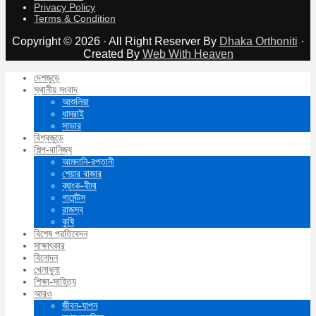
Privacy Policy
Terms & Condition
Copyright © 2026 · All Right Reserver By
Dhaka Orthoniti
·
Created By
Web With Heaven
দেশজুড়ে
স্থানীয় সংবাদ
আশুলিয়া
ধামরাই
সাভার
বিশ্বজুড়ে
শিল্প-বানিজ্য
আমদানি-রপ্তানী
শেয়ার বাজার
ব্যাংক-বীমা
গার্মেন্টস
রাজস্ব
কৃষি
বিশেষ প্রতিবেদন
সাক্ষাৎকার
বিনোদন
খেলাধুলা
শিক্ষা-সাহিত্য
আরও
জীবন-যাপন