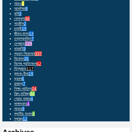
আরও
2
আশুলিয়া
8
কৃষি
3
খেলাধুলা
46
গার্মেন্টস
2
চাকুরী
19
জীবন-যাপন
13
তথ্যপ্রযুক্তি
7
দেশজুড়ে
229
ধামরাই
9
প্রধান শিরোনাম
337
বিনোদন
35
বিশেষ প্রতিবেদন
62
বিশ্বজুড়ে
117
ব্যাংক-বীমা
19
ভ্রমন
6
রাজস্ব
7
শিক্ষা-সাহিত্য
24
শিল্প-বানিজ্য
84
শেয়ার বাজার
4
সাক্ষাৎকার
4
সাভার
9
স্থানীয় সংবাদ
8
স্বাস্থ্য
12