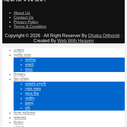
About Us
Contact Us
Privacy Policy
Terms & Condition
Copyright © 2026 · All Right Reserver By
Dhaka Orthoniti
·
Created By
Web With Heaven
দেশজুড়ে
স্থানীয় সংবাদ
আশুলিয়া
ধামরাই
সাভার
বিশ্বজুড়ে
শিল্প-বানিজ্য
আমদানি-রপ্তানী
শেয়ার বাজার
ব্যাংক-বীমা
গার্মেন্টস
রাজস্ব
কৃষি
বিশেষ প্রতিবেদন
সাক্ষাৎকার
বিনোদন