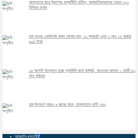
আদালতের রায়ে ট্রাম্পের শুল্কনীতি বাতিল, আমদানিকারকদের ফেরত ১০০
বিলিয়ন ডলার
দাম বাড়ার একদিনেই কমল সোনার দাম, ২২ ক্যারেট এখন ২ লাখ ২৯ হাজার
৬৬৪ টাকা
১৬ আগস্ট উদ্বোধন হচ্ছে ফ্যামিলি কার্ড কর্মসূচি, আওতায় আসবে ১ কোটি ৬০
লাখ পরিবার
হাম উপসর্গে আরও ৬ জনের মৃত্যু, হাসপাতালে ভর্তি ৭৩৩
আমদানি-রপ্তানী
7