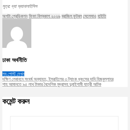
সূত্র: দ্যা অ্যানালাইসিস
অপটা প্রেডিকশন
ফিফা বিশ্বকাপ ২০২৬
ব্রাজিল ফুটবল
সেলেসাও
হাইতি
ঢাকা অর্থনীতি
সব পোস্ট দেখুন
দক্ষিণ লেবাননে সংঘর্ষ অব্যাহত, ইসরাইলের ৩ ট্যাংক ধ্বংসের দাবি হিজবুল্লাহর
শাহ আমানতে ৯৫ লাখ টাকার বৈদেশিক মুদ্রাসহ দুবাইগামী যাত্রী আটক
কমেন্ট করুন