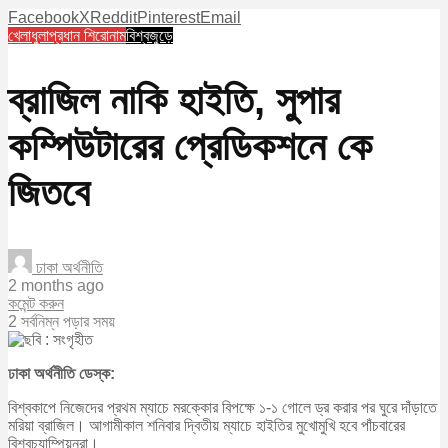
Facebook
X
Reddit
Pinterest
Email
খেলাধুলা
প্রধান শিরোনাম
বিশ্বজুড়ে
ব্রাজিল নাকি হাইতি, সুপার
কম্পিউটারের প্রেডিকশনে কে
জিতবে
ঢাকা অর্থনীতি
2 months ago
কমেন্ট করুন
2 সর্বনিম্ন পড়ার সময়
ঢাকা অর্থনীতি ডেস্ক:
বিশ্বকাপে নিজেদের প্রথম ম্যাচে মরক্কোর বিপক্ষে ১-১ গোলে ড্র করার পর ঘুরে দাঁড়াতে
মরিয়া ব্রাজিল। আগামীকাল শনিবার দ্বিতীয় ম্যাচে হাইতির মুখোমুখি হবে পাঁচবারের
বিশ্বচ্যাম্পিয়নরা।