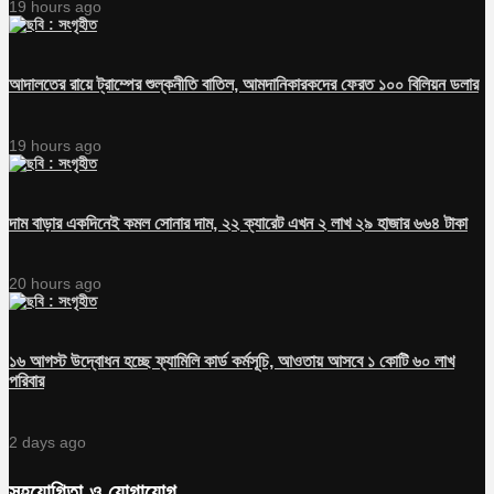
19 hours ago
আদালতের রায়ে ট্রাম্পের শুল্কনীতি বাতিল, আমদানিকারকদের ফেরত ১০০ বিলিয়ন ডলার
19 hours ago
দাম বাড়ার একদিনেই কমল সোনার দাম, ২২ ক্যারেট এখন ২ লাখ ২৯ হাজার ৬৬৪ টাকা
20 hours ago
১৬ আগস্ট উদ্বোধন হচ্ছে ফ্যামিলি কার্ড কর্মসূচি, আওতায় আসবে ১ কোটি ৬০ লাখ
পরিবার
2 days ago
সহযোগিতা ও যোগাযোগ