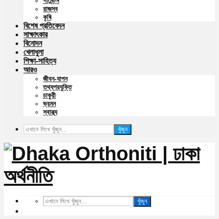
গার্মেন্টস
রাজস্ব
কৃষি
বিশেষ প্রতিবেদন
সাক্ষাৎকার
বিনোদন
খেলাধুলা
শিক্ষা-সাহিত্য
আরও
জীবন-যাপন
তথ্যপ্রযুক্তি
চাকুরী
ভ্রমন
স্বাস্থ্য
খুঁজুন
খুঁজুন