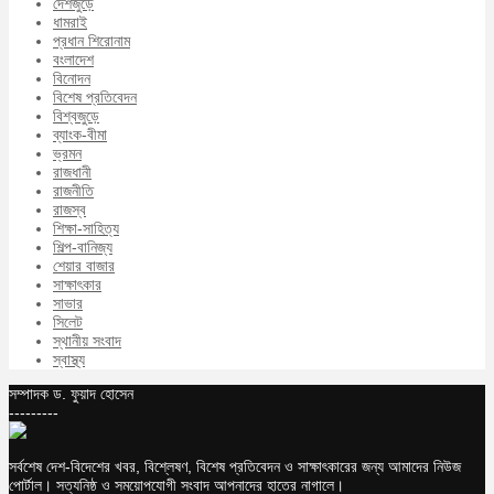
দেশজুড়ে
ধামরাই
প্রধান শিরোনাম
বংলাদেশ
বিনোদন
বিশেষ প্রতিবেদন
বিশ্বজুড়ে
ব্যাংক-বীমা
ভ্রমন
রাজধানী
রাজনীতি
রাজস্ব
শিক্ষা-সাহিত্য
শিল্প-বানিজ্য
শেয়ার বাজার
সাক্ষাৎকার
সাভার
সিলেট
স্থানীয় সংবাদ
স্বাস্থ্য
সম্পাদক ড. ফুয়াদ হোসেন
---------
সর্বশেষ দেশ-বিদেশের খবর, বিশ্লেষণ, বিশেষ প্রতিবেদন ও সাক্ষাৎকারের জন্য আমাদের নিউজ
পোর্টাল। সত্যনিষ্ঠ ও সময়োপযোগী সংবাদ আপনাদের হাতের নাগালে।