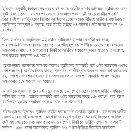
ইতিহাস অনুযায়ী, বিশ্বকাপের প্রথম দুই ম্যাচে জয়হীন থাকার অভিজ্ঞতা ব্রাজিলের জন্য
খুবই বিরল। ১৯৭৮ সালের পর কোনো বিশ্বকাপে প্রথম দুই ম্যাচে জয়হীন থাকেনি
তারা। ফিফা র‍্যাঙ্কিংয়ের হিসেবে ব্রাজিলের চেয়ে অনেক পিছিয়ে হাইতি। র‍্যাঙ্কিংয়ে
ব্রাজিলের অবস্থান ৬ নম্বরে, আর হাইতি রয়েছে ৮৪ নম্বরে। দুই দলের ব্যবধান ৭৮
ধাপের।
ফিলাডেলফিয়ায় অনুষ্ঠিতব্য এই ম্যাচে ব্রাজিলকেই স্পষ্ট ফেবারিট ধরা হচ্ছে।
পরিসংখ্যানভিত্তিক পূর্বাভাস প্রতিষ্ঠান অপটার সুপারকম্পিউটারও সেলেসাওদের জয়ের
সম্ভাবনা দেখছে ৮৭.৩ শতাংশ। বিপরীতে হাইতির জয়ের সম্ভাবনা মাত্র ৪.৩ শতাংশ,
আর ড্রয়ের সম্ভাবনা ৮.৪ শতাংশ।
প্রথম ম্যাচে মরক্কোর সঙ্গে ড্র করলেও ব্রাজিলের নকআউট পর্বে ওঠার সম্ভাবনা এখনও
বেশ উজ্জ্বল। অপটার হিসাব বলছে, গ্রুপ সি-তে শীর্ষস্থান অর্জনের সম্ভাবনা ব্রাজিলের
৫২ শতাংশ এবং শেষ ৩২-এ ওঠার সম্ভাবনা ৯০.৩ শতাংশ। এমনকি শিরোপা জয়ের
সম্ভাবনাও ৫.৪ শতাংশ ধরা হয়েছে।
অন্যদিকে প্রথম ম্যাচে স্কটল্যান্ডের কাছে ১-০ গোলে হেরে যাওয়ায় হাইতির সমীকরণ
কঠিন হয়ে গেছে। তাদের নকআউট পর্বে ওঠার সম্ভাবনা মাত্র ৫.৮ শতাংশ, আর গ্রুপ
চ্যাম্পিয়ন হওয়ার সম্ভাবনা নেমে এসেছে ০.৪ শতাংশে।
পরিসংখ্যানের হিসাবেও ব্রাজিল-হাইতি ম্যাচে স্পষ্ট ফেবারিট ব্রাজিল। দুই দলের অতীত
রেকর্ড একেবারেই একপেশে। আগে তিনবার মুখোমুখি হয়ে তিনবারই জিতেছে ব্রাজিল।
সেই ম্যাচগুলোতে সেলেসাওরা করেছে ১৭ গোল, বিপরীতে হাইতির গোল মাত্র একটি।
সর্বশেষ ২০১৬ কোপা আমেরিকায় ব্রাজিল ৭-১ গোলে উড়িয়ে দিয়েছিল হাইতিকে।