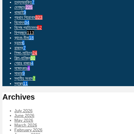
তথ্যপ্রযুক্তি
7
দেশজুড়ে
225
ধামরাই
9
প্রধান শিরোনাম
323
বিনোদন
34
বিশেষ প্রতিবেদন
62
বিশ্বজুড়ে
113
ব্যাংক-বীমা
18
ভ্রমন
6
রাজস্ব
7
শিক্ষা-সাহিত্য
24
শিল্প-বানিজ্য
80
শেয়ার বাজার
4
সাক্ষাৎকার
4
সাভার
9
স্থানীয় সংবাদ
7
স্বাস্থ্য
11
Archives
July 2026
June 2026
May 2026
March 2026
February 2026