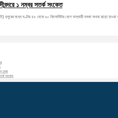
নদীবন্দরে ১ নম্বর সতর্ক সংকেত
ুলাই) দুপুরের মধ্যে ঘণ্টায় ৪৫ থেকে ৬০ কিলোমিটার বেগে অস্থায়ী দমকা অথবা ঝড়ো হাওয়
ির
র
াল ঢাকা
 সতর্ক সংকেত