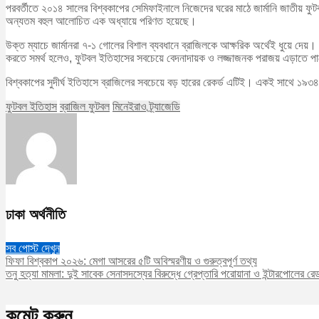
পরবর্তীতে ২০১৪ সালের বিশ্বকাপের সেমিফাইনালে নিজেদের ঘরের মাঠে জার্মানি জাতীয় ফু
অন্যতম বহুল আলোচিত এক অধ্যায়ে পরিণত হয়েছে।
উক্ত ম্যাচে জার্মানরা ৭-১ গোলের বিশাল ব্যবধানে ব্রাজিলকে আক্ষরিক অর্থেই ধুয়ে দেয়
করতে সমর্থ হলেও, ফুটবল ইতিহাসের সবচেয়ে বেদনাদায়ক ও লজ্জাজনক পরাজয় এড়াতে প
বিশ্বকাপের সুদীর্ঘ ইতিহাসে ব্রাজিলের সবচেয়ে বড় হারের রেকর্ড এটিই। একই সাথে ১৯৩
ফুটবল ইতিহাস
ব্রাজিল ফুটবল
মিনেইরাও ট্র্যাজেডি
ঢাকা অর্থনীতি
সব পোস্ট দেখুন
ফিফা বিশ্বকাপ ২০২৬: মেগা আসরের ৫টি অবিস্মরণীয় ও গুরুত্বপূর্ণ তথ্য
তনু হত্যা মামলা: দুই সাবেক সেনাসদস্যের বিরুদ্ধে গ্রেপ্তারি পরোয়ানা ও ইন্টারপোলের রে
কমেন্ট করুন