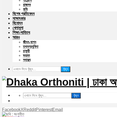
গার্মেন্টস
রাজস্ব
কৃষি
বিশেষ প্রতিবেদন
সাক্ষাৎকার
বিনোদন
খেলাধুলা
শিক্ষা-সাহিত্য
আরও
জীবন-যাপন
তথ্যপ্রযুক্তি
চাকুরী
ভ্রমন
স্বাস্থ্য
খুঁজুন
খুঁজুন
Facebook
X
Reddit
Pinterest
Email