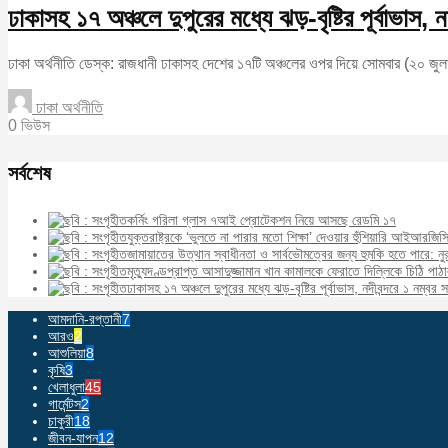
ঢাকাসহ ১৭ অঞ্চলে দুপুরের মধ্যে ঝড়-বৃষ্টির পূর্বাভাস, 
ঢাকা অর্থনীতি ডেস্ক: রাজধানী ঢাকাসহ দেশের ১৭টি অঞ্চলের ওপর দিয়ে সোমবার (২০ জ
ঢাকা অর্থনীতি
0 ভিউস
সর্বশেষ
কর্নিং গরিলা গ্লাস ৭আই প্রোটেকশন নিয়ে আসছে রেডমি ১৭
যুক্তরাষ্ট্রকে ‘ভুলতে না পারার মতো শিক্ষা’ দেওয়ার হুঁশিয়ারি আইআরজিস
জামায়াতের উত্থান স্বাধীনতা ও সার্বভৌমত্বের জন্য হুমকি হতে পারে: নু
মৃত্যুদণ্ডপ্রাপ্ত আসাদুজ্জামান খান কামালকে ফেরাতে দিল্লিকে চিঠি পাঠ
ঢাকাসহ ১৭ অঞ্চলে দুপুরের মধ্যে ঝড়-বৃষ্টির পূর্বাভাস, নদীবন্দরে ১ নম্বর
আমদানি-রপ্তানী
7
আরও
2
আশুলিয়া
8
কৃষি
3
খেলাধুলা
45
গার্মেন্টস
2
চাকুরী
18
জীবন-যাপন
12