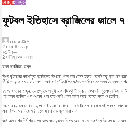
খেলাধুলা
দেশজুড়ে
ফুটবল ইতিহাসে ব্রাজিলের জালে ৭
ঢাকা অর্থনীতি
2 months ago
কমেন্ট করুন
2 সর্বনিম্ন পড়ার সময়
ঢাকা অর্থনীতি ডেস্ক:
বিশ্ব ফুটবলের পরাশক্তি ব্রাজিলের বিপক্ষে গোল করা যেমন দুরূহ, তেমনি বড় ব্যবধানে 
কীর্তি গড়েছে মাত্র দুটি দেশ। এই দুই ঐতিহাসিক ঘটনার একটি থেকে অন্যটির ব্যবধান প
১৯৩৪ সালের ৩ জুন, বেলগ্রেডে অনুষ্ঠিত একটি প্রীতি ম্যাচে তৎকালীন যুগোস্লাভিয়
প্রথমবার ব্রাজিল এক খেলায় ৭ বা তার বেশি গোল হজম করার তেতো স্বাদ পেয়েছিল।
সবচেয়ে চমকপ্রদ বিষয় হলো, ওই ম্যাচের মাত্র ৮ মিনিটের মাথায় ব্রাজিলই প্রথম গোল
এক বিশাল জয় নিয়ে মাঠ ছাড়ে স্বাগতিক যুগোস্লাভিয়া।
এই ঘটনার পর দীর্ঘ প্রায় ৮০ বছর ধরে ফুটবল বিশ্বে আর কোনো দলই ব্রাজিলের জালে এক