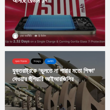
আসছে রেডমি ১৭
ঢাকা অর্থনীতি
9 ভিউস
প্রধান শিরোনাম
বিশ্বজুড়ে
রাজনীতি
যুক্তরাষ্ট্রকে ‘ভুলতে না পারার মতো শিক্ষা’
দেওয়ার হুঁশিয়ারি আইআরজিসির