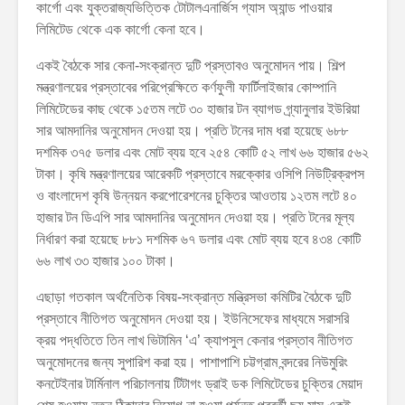
কার্গো এবং যুক্তরাজ্যভিত্তিক টোটালএনার্জিস গ্যাস অ্যান্ড পাওয়ার
লিমিটেড থেকে এক কার্গো কেনা হবে।
একই বৈঠকে সার কেনা-সংক্রান্ত দুটি প্রস্তাবও অনুমোদন পায়। শিল্প
মন্ত্রণালয়ের প্রস্তাবের পরিপ্রেক্ষিতে কর্ণফুলী ফার্টিলাইজার কোম্পানি
লিমিটেডের কাছ থেকে ১৫তম লটে ৩০ হাজার টন ব্যাগড গ্র্যানুলার ইউরিয়া
সার আমদানির অনুমোদন দেওয়া হয়। প্রতি টনের দাম ধরা হয়েছে ৬৮৮
দশমিক ৩৭৫ ডলার এবং মোট ব্যয় হবে ২৫৪ কোটি ৫২ লাখ ৬৬ হাজার ৫৬২
টাকা। কৃষি মন্ত্রণালয়ের আরেকটি প্রস্তাবে মরক্কোর ওসিপি নিউট্রিক্রপস
ও বাংলাদেশ কৃষি উন্নয়ন করপোরেশনের চুক্তির আওতায় ১২তম লটে ৪০
হাজার টন ডিএপি সার আমদানির অনুমোদন দেওয়া হয়। প্রতি টনের মূল্য
নির্ধারণ করা হয়েছে ৮৮১ দশমিক ৬৭ ডলার এবং মোট ব্যয় হবে ৪৩৪ কোটি
৬৬ লাখ ৩৩ হাজার ১০০ টাকা।
এছাড়া গতকাল অর্থনৈতিক বিষয়-সংক্রান্ত মন্ত্রিসভা কমিটির বৈঠকে দুটি
প্রস্তাবে নীতিগত অনুমোদন দেওয়া হয়। ইউনিসেফের মাধ্যমে সরাসরি
ক্রয় পদ্ধতিতে তিন লাখ ভিটামিন ‘এ’ ক্যাপসুল কেনার প্রস্তাব নীতিগত
অনুমোদনের জন্য সুপারিশ করা হয়। পাশাপাশি চট্টগ্রাম বন্দরের নিউমুরিং
কনটেইনার টার্মিনাল পরিচালনায় টিটাগং ড্রাই ডক লিমিটেডের চুক্তির মেয়াদ