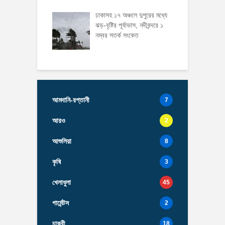
ঢাকাসহ ১৭ অঞ্চলে দুপুরের মধ্যে
ঝড়-বৃষ্টির পূর্বাভাস, নদীবন্দরে ১
নম্বর সতর্ক সংকেত
আমদানি-রপ্তানী
7
আরও
2
আশুলিয়া
8
কৃষি
3
খেলাধুলা
45
গার্মেন্টস
2
চাকুরী
18