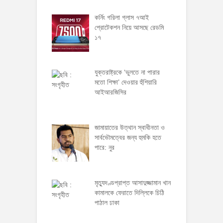
কর্নিং গরিলা গ্লাস ৭আই
প্রোটেকশন নিয়ে আসছে রেডমি
১৭
যুক্তরাষ্ট্রকে ‘ভুলতে না পারার
মতো শিক্ষা’ দেওয়ার হুঁশিয়ারি
আইআরজিসির
জামায়াতের উত্থান স্বাধীনতা ও
সার্বভৌমত্বের জন্য হুমকি হতে
পারে: নুর
মৃত্যুদণ্ডপ্রাপ্ত আসাদুজ্জামান খান
কামালকে ফেরাতে দিল্লিকে চিঠি
পাঠাল ঢাকা