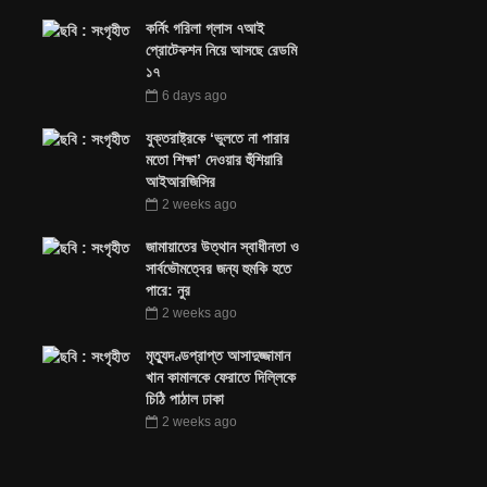
কর্নিং গরিলা গ্লাস ৭আই
প্রোটেকশন নিয়ে আসছে রেডমি
১৭
6 days ago
যুক্তরাষ্ট্রকে ‘ভুলতে না পারার
মতো শিক্ষা’ দেওয়ার হুঁশিয়ারি
আইআরজিসির
2 weeks ago
জামায়াতের উত্থান স্বাধীনতা ও
সার্বভৌমত্বের জন্য হুমকি হতে
পারে: নুর
2 weeks ago
মৃত্যুদণ্ডপ্রাপ্ত আসাদুজ্জামান
খান কামালকে ফেরাতে দিল্লিকে
চিঠি পাঠাল ঢাকা
2 weeks ago