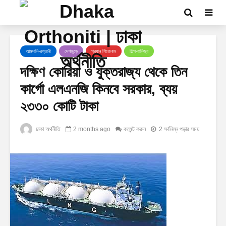
আমদানি-রপ্তানী
দেশজুড়ে
প্রধান শিরোনাম
শিল্প-বানিজ্য
দক্ষিণ কোরিয়া ও যুক্তরাজ্য থেকে তিন
কার্গো এলএনজি কিনবে সরকার, ব্যয়
২৩৩০ কোটি টাকা
ঢাকা অর্থনীতি
2 months ago
কমেন্ট করুন
2 সর্বনিম্ন পড়ার সময়