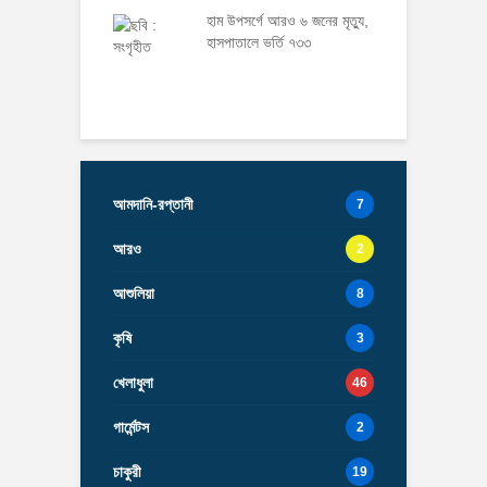
হাম উপসর্গে আরও ৬ জনের মৃত্যু,
হাসপাতালে ভর্তি ৭৩৩
আমদানি-রপ্তানী
7
আরও
2
আশুলিয়া
8
কৃষি
3
খেলাধুলা
46
গার্মেন্টস
2
চাকুরী
19