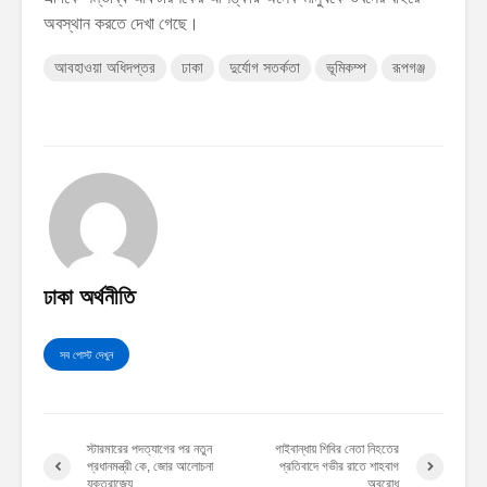
অবস্থান করতে দেখা গেছে।
আবহাওয়া অধিদপ্তর
ঢাকা
দুর্যোগ সতর্কতা
ভূমিকম্প
রূপগঞ্জ
ঢাকা অর্থনীতি
সব পোস্ট দেখুন
স্টারমারের পদত্যাগের পর নতুন
গাইবান্ধায় শিবির নেতা নিহতের
প্রধানমন্ত্রী কে, জোর আলোচনা
প্রতিবাদে গভীর রাতে শাহবাগ
যুক্তরাজ্যে
অবরোধ