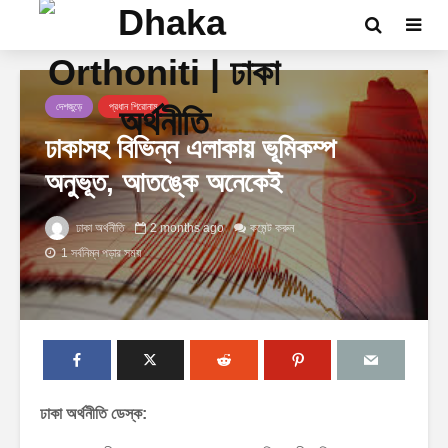
দেশজুড়ে
প্রধান শিরোনাম
ঢাকাসহ বিভিন্ন এলাকায় ভূমিকম্প
অনুভূত, আতঙ্কে অনেকেই
ঢাকা অর্থনীতি
2 months ago
কমেন্ট করুন
1 সর্বনিম্ন পড়ার সময়
ঢাকা অর্থনীতি ডেস্ক: