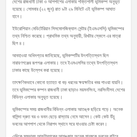
দেশের রাজধানী ঢাকা ও আশপাশের এলাকায় শক্তিশালী ভূমিকম্প অনুভূত
হয়েছে। সোমবার (২২ জুন) রাত ৯টা ২৯ মিনিটে এই ভূমিকম্প আঘাত
হানে।
ইউরোপিয়ান মেডিটেরিয়ান সিসমোলজিক্যাল সেন্টার (ইএমএসসি) ভূমিকম্পের
তথ্য নিশ্চিত করেছে। প্রাথমিক তথ্য অনুযায়ী, রিখটার স্কেলে এর মাত্রা
ছিল ৪।
আবহাওয়া অধিদপ্তর জানিয়েছে, ভূমিকম্পটির উৎপত্তিস্থল ছিল
নারায়ণগঞ্জের রূপগঞ্জ এলাকায়। তবে ইএমএসসির তথ্যে উৎপত্তিস্থল
ঢাকার কাছে উল্লেখ করা হয়েছে।
তাৎক্ষণিকভাবে কোনো হতাহত বা বড় ধরনের ক্ষয়ক্ষতির খবর পাওয়া যায়নি।
তবে ভূমিকম্পের কম্পন রাজধানী ঢাকা ছাড়াও ময়মনসিংহ, নরসিংদীসহ দেশের
বিভিন্ন এলাকায় অনুভূত হয়েছে।
ভূমিকম্পের সময় রাজধানীর বিভিন্ন এলাকায় আতঙ্ক ছড়িয়ে পড়ে। অনেক
বাসিন্দা দ্রুত ঘর ও ভবন ছেড়ে রাস্তায় নেমে আসেন। কেউ কেউ উঁচু
ভবনের আশপাশ থেকে নিরাপদ স্থানে সরে যাওয়ার চেষ্টা করেন।
এদিকে সম্ভাব্য আফটারশকের আশঙ্কায় অনেক মানুষকে ভবনের বাইরে