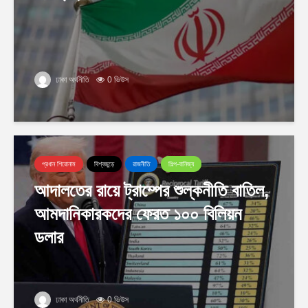
ঢাকা অর্থনীতি
0 ভিউস
প্রধান শিরোনাম
বিশ্বজুড়ে
রাজনীতি
শিল্প-বানিজ্য
আদালতের রায়ে ট্রাম্পের শুল্কনীতি বাতিল,
আমদানিকারকদের ফেরত ১০০ বিলিয়ন
ডলার
ঢাকা অর্থনীতি
0 ভিউস