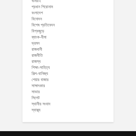
ধামরাই
প্রধান শিরোনাম
বংলাদেশ
বিনোদন
বিশেষ প্রতিবেদন
বিশ্বজুড়ে
ব্যাংক-বীমা
ভ্রমন
রাজধানী
রাজনীতি
রাজস্ব
শিক্ষা-সাহিত্য
শিল্প-বানিজ্য
শেয়ার বাজার
সাক্ষাৎকার
সাভার
সিলেট
স্থানীয় সংবাদ
স্বাস্থ্য