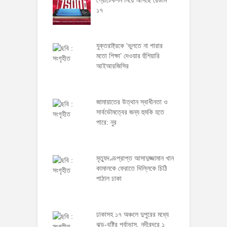
১৭
যুক্তরাষ্ট্রকে ‘ভুলতে না পারার
মতো শিক্ষা’ দেওয়ার হুঁশিয়ারি
আইআরজিসির
জামায়াতের উত্থান স্বাধীনতা ও
সার্বভৌমত্বের জন্য হুমকি হতে
পারে: নুর
মৃত্যুদণ্ডপ্রাপ্ত আসাদুজ্জামান খান
কামালকে ফেরাতে দিল্লিকে চিঠি
পাঠাল ঢাকা
ঢাকাসহ ১৭ অঞ্চলে দুপুরের মধ্যে
ঝড়-বৃষ্টির পূর্বাভাস, নদীবন্দরে ১