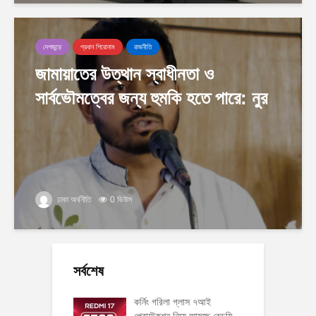
দেশজুড়ে
প্রধান শিরোনাম
রাজনীতি
জামায়াতের উত্থান স্বাধীনতা ও
সার্বভৌমত্বের জন্য হুমকি হতে পারে: নুর
ঢাকা অর্থনীতি
0 ভিউস
সর্বশেষ
কর্নিং গরিলা গ্লাস ৭আই
প্রোটেকশন নিয়ে আসছে রেডমি