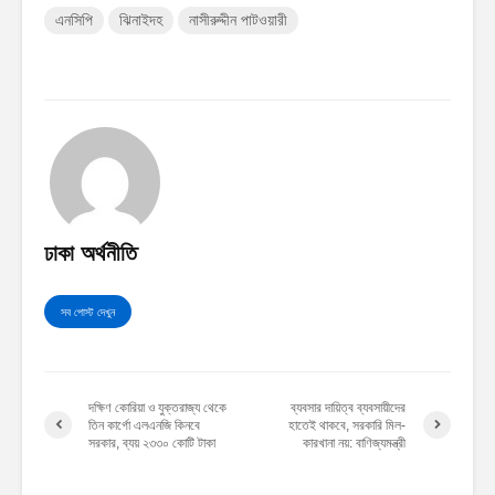
এনসিপি
ঝিনাইদহ
নাসীরুদ্দীন পাটওয়ারী
ঢাকা অর্থনীতি
সব পোস্ট দেখুন
দক্ষিণ কোরিয়া ও যুক্তরাজ্য থেকে
ব্যবসার দায়িত্ব ব্যবসায়ীদের
তিন কার্গো এলএনজি কিনবে
হাতেই থাকবে, সরকারি মিল-
সরকার, ব্যয় ২৩৩০ কোটি টাকা
কারখানা নয়: বাণিজ্যমন্ত্রী