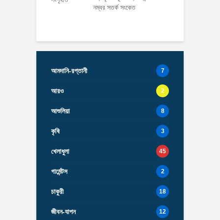
নম্বর সতর্ক সংকেত
আমদানি-রপ্তানী
7
আরও
2
আশুলিয়া
8
কৃষি
3
খেলাধুলা
45
গার্মেন্টস
2
চাকুরী
18
জীবন-যাপন
12