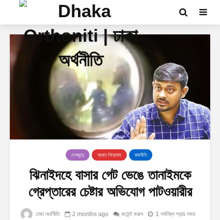
দেশজুড়ে
প্রধান শিরোনাম
রাজনীতি
ঝিনাইদহে বাসার গেট ভেঙে তানাইমকে
গ্রেপ্তারের চেষ্টার অভিযোগ পাটওয়ারীর
ঢাকা অর্থনীতি
2 months ago
কমেন্ট করুন
1 সর্বনিম্ন পড়ার সময়