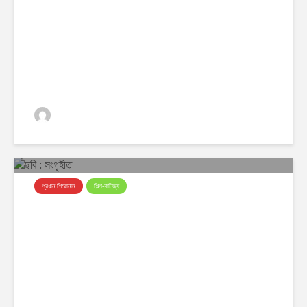
আমদানিকারকদের ফেরত ১০০ বিলিয়ন
ডলার
ঢাকা অর্থনীতি
0 ভিউস
প্রধান শিরোনাম
শিল্প-বানিজ্য
দাম বাড়ার একদিনেই কমল সোনার দাম, ২২
ক্যারেট এখন ২ লাখ ২৯ হাজার ৬৬৪ টাকা