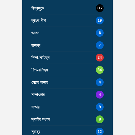
বিশ্বজুড়ে
117
ব্যাংক-বীমা
19
ভ্রমন
6
রাজস্ব
7
শিক্ষা-সাহিত্য
24
শিল্প-বানিজ্য
84
শেয়ার বাজার
4
সাক্ষাৎকার
4
সাভার
9
স্থানীয় সংবাদ
8
স্বাস্থ্য
12