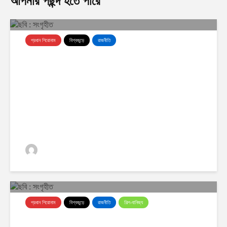
আপনার পছন্দ হতে পারে
প্রধান শিরোনাম
বিশ্বজুড়ে
রাজনীতি
সামরিক সক্ষমতা জোরদারে ব্যাপক প্রস্তুতি
নিচ্ছে ইরান
ঢাকা অর্থনীতি
0 ভিউস
প্রধান শিরোনাম
বিশ্বজুড়ে
রাজনীতি
শিল্প-বানিজ্য
আদালতের রায়ে ট্রাম্পের শুল্কনীতি বাতিল,