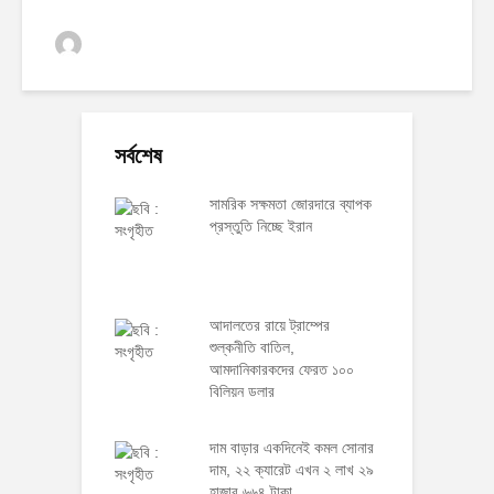
ঢাকা অর্থনীতি
0 ভিউস
সর্বশেষ
সামরিক সক্ষমতা জোরদারে ব্যাপক
প্রস্তুতি নিচ্ছে ইরান
আদালতের রায়ে ট্রাম্পের
শুল্কনীতি বাতিল,
আমদানিকারকদের ফেরত ১০০
বিলিয়ন ডলার
দাম বাড়ার একদিনেই কমল সোনার
দাম, ২২ ক্যারেট এখন ২ লাখ ২৯
হাজার ৬৬৪ টাকা