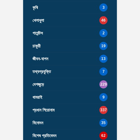
কৃষি
3
খেলাধুলা
46
গার্মেন্টস
2
চাকুরী
19
জীবন-যাপন
13
তথ্যপ্রযুক্তি
7
দেশজুড়ে
229
ধামরাই
9
প্রধান শিরোনাম
337
বিনোদন
35
বিশেষ প্রতিবেদন
62