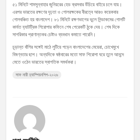
৫১ মিনিটে শামসুন্নাহার জুনিয়রের হেড ক্রসবার উঁচিয়ে বাইরে চলে যায়।
এরপর ভারতের রক্ষণের দৃঢ়তা ও গোলরক্ষকের বীরত্বে আরও কয়েকবার
গোলবঞ্চিত হয় বাংলাদেশ। ৮১ মিনিটে রক্ষণভাগের ভুলে লিন্ডাকমের গোলটি
কার্যত হ্যাটট্রিক শিরোপার কফিনে শেষ পেরেকটি ঠুকে দেয়। শেষ দিকে
সাগরিকার প্রাণান্তকর চেষ্টাও ব্যবধান কমাতে পারেনি।
চূড়ান্ত বাঁশির সঙ্গেই মাঠে লুটিয়ে পড়েন বাংলাদেশের মেয়েরা, চোখেমুখে
বিষণ্নতার ছাপ। অন্যদিকে ষষ্ঠবারের মতো সাফ শিরোপা ঘরে তুলে আনন্দে
মেতে ওঠেন ভারতের স্বাগতিক সমর্থকরা।
সাফ নারী চ্যাম্পিয়নশিপ-২০২৬