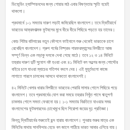
ডিফেন্ডিং চ্যাম্পিয়নদের জন্য গোয়ার মাঠ এবার বিষণ্নতার স্মৃতি হয়েই
থাকলো।
প্রথমার্ধে ১-১ সমতায় দারুণ লড়াই জমিয়েছিল বাংলাদেশ। তবে দ্বিতীয়ার্ধে
ভারতের আক্রমণাত্মক ফুটবলের মুখে ধীরে ধীরে পিছিয়ে পড়তে হয় তাদের।
কোচ পিটার বাটলারের নতুন কৌশলে ফাইনালে শুরু থেকেই ভারতকে চাপে
রেখেছিল বাংলাদেশ। গ্রুপ পর্বের নিষ্প্রভ পারফরম্যান্সের বিপরীতে আজ
সম্পূর্ণ ভিন্ন এক লড়াকু দলকে দেখা গেছে মাঠে। তবে ১২ ও ১৪ মিনিটে
তহুরার দারুণ দুটি সুযোগ নষ্ট হওয়া এবং ৪১ মিনিটে বল অল্পের জন্য পোস্টের
বাইরে চলে যাওয়া ম্যাচের গতিপথ বদলে দেয়। এই মুহূর্তগুলো কাজে
লাগাতে পারলে চালকের আসনে থাকতো বাংলাদেশই।
৪২ মিনিটে খেলার ধারার বিপরীতে ভারতের পেয়ারি সাসার গোলে পিছিয়ে পড়ে
বাংলাদেশ। তবে প্রথমার্ধের যোগ করা সময়ে তহুরার নিখুঁত পাসে ঋতুপর্ণা
চাকমার গোলে সমতা ফেরানো হয়। ১-১ সমতায় বিরতিতে যাওয়ার সময়
বাংলাদেশের ফুটবলারদের চোখেমুখে ছিল শিরোপা জয়ের দৃঢ় প্রতিজ্ঞা।
কিন্তু দ্বিতীয়ার্ধের শুরুতেই ছন্দ হারায় বাংলাদেশ। পুনরায় শুরুর মাত্র এক
মিনিটের মাথায় সানফিদার হেডে বল জালে পাঠিয়ে ভারত আবার এগিয়ে যায়।