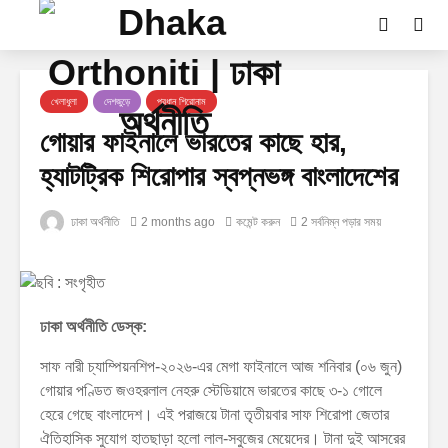
খেলাধুলা
দেশজুড়ে
প্রধান শিরোনাম
গোয়ার ফাইনালে ভারতের কাছে হার,
হ্যাটট্রিক শিরোপার স্বপ্নভঙ্গ বাংলাদেশের
ঢাকা অর্থনীতি
2 months ago
কমেন্ট করুন
2 সর্বনিম্ন পড়ার সময়
ঢাকা অর্থনীতি ডেস্ক:
সাফ নারী চ্যাম্পিয়নশিপ-২০২৬-এর মেগা ফাইনালে আজ শনিবার (০৬ জুন)
গোয়ার পণ্ডিত জওহরলাল নেহরু স্টেডিয়ামে ভারতের কাছে ৩-১ গোলে
হেরে গেছে বাংলাদেশ। এই পরাজয়ে টানা তৃতীয়বার সাফ শিরোপা জেতার
ঐতিহাসিক সুযোগ হাতছাড়া হলো লাল-সবুজের মেয়েদের। টানা দুই আসরের