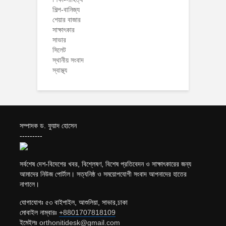
শিল্প-বানিজ্য
শেয়ার বাজার
সাক্ষাৎকার
সাভার
সিলেট
স্থানীয় সংবাদ
স্বাস্থ্য
সম্পাদক ড. ফুয়াদ হোসেন
---------
সর্বশেষ দেশ-বিদেশের খবর, বিশ্লেষণ, বিশেষ প্রতিবেদন ও সাক্ষাৎকারের জন্য
আমাদের নিউজ পোর্টাল। সত্যনিষ্ঠ ও সময়োপযোগী সংবাদ আপনাদের হাতের
নাগালে।
যোগাযোগঃ ৫৩ বাইপাইল, আশুলিয়া, সাভার,ঢাকা
মোবাইল নাম্বারঃ
+8801707818109
ইমেইলঃ
orthonitidesk@gmail.com