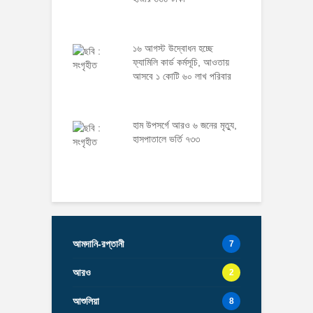
১৬ আগস্ট উদ্বোধন হচ্ছে
ফ্যামিলি কার্ড কর্মসূচি, আওতায়
আসবে ১ কোটি ৬০ লাখ পরিবার
হাম উপসর্গে আরও ৬ জনের মৃত্যু,
হাসপাতালে ভর্তি ৭৩৩
আমদানি-রপ্তানী
7
আরও
2
আশুলিয়া
8