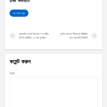
ঢাকা অর্থনীতি
সব পোস্ট দেখুন
জ্বালানি সংকট উত্তরণে সংসদীয়
পুশইন রুখতে সীমান্তে বিজিবির
বিশেষ কমিটির ১২ দফা সুপারিশ
পাশে আনসার-ভিডিপি
কমেন্ট করুন
কমেন্ট