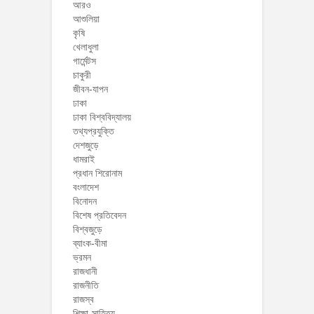
আরও
আশুলিয়া
কৃষি
খেলাধুলা
গার্মেন্টস
চাকুরী
জীবন-যাপন
ঢাকা
ঢাকা বিশ্ববিদ্যালয়
তথ্যপ্রযুক্তি
দেশজুড়ে
ধামরাই
প্রধান শিরোনাম
বংলাদেশ
বিনোদন
বিশেষ প্রতিবেদন
বিশ্বজুড়ে
ব্যাংক-বীমা
ভ্রমন
রাজধানী
রাজনীতি
রাজস্ব
শিক্ষা-সাহিত্য