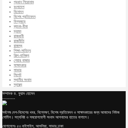
প্রধান শিরোনাম
বংলাদেশ
বিনোদন
বিশেষ প্রতিবেদন
বিশ্বজুড়ে
ব্যাংক-বীমা
ভ্রমন
রাজধানী
রাজনীতি
রাজস্ব
শিক্ষা-সাহিত্য
শিল্প-বানিজ্য
শেয়ার বাজার
সাক্ষাৎকার
সাভার
সিলেট
স্থানীয় সংবাদ
স্বাস্থ্য
সম্পাদক ড. ফুয়াদ হোসেন
---------
সর্বশেষ দেশ-বিদেশের খবর, বিশ্লেষণ, বিশেষ প্রতিবেদন ও সাক্ষাৎকারের জন্য আমাদের নিউজ
পোর্টাল। সত্যনিষ্ঠ ও সময়োপযোগী সংবাদ আপনাদের হাতের নাগালে।
যোগাযোগঃ ৫৩ বাইপাইল, আশুলিয়া, সাভার,ঢাকা