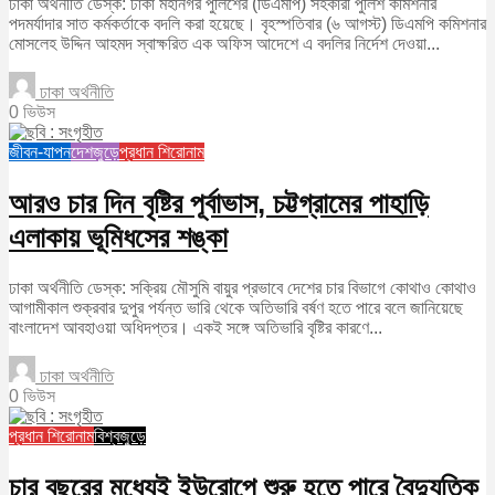
ঢাকা অর্থনীতি ডেস্ক: ঢাকা মহানগর পুলিশের (ডিএমপি) সহকারী পুলিশ কমিশনার
পদমর্যাদার সাত কর্মকর্তাকে বদলি করা হয়েছে। বৃহস্পতিবার (৬ আগস্ট) ডিএমপি কমিশনার
মোসলেহ উদ্দিন আহমদ স্বাক্ষরিত এক অফিস আদেশে এ বদলির নির্দেশ দেওয়া...
ঢাকা অর্থনীতি
0 ভিউস
জীবন-যাপন
দেশজুড়ে
প্রধান শিরোনাম
আরও চার দিন বৃষ্টির পূর্বাভাস, চট্টগ্রামের পাহাড়ি
এলাকায় ভূমিধসের শঙ্কা
ঢাকা অর্থনীতি ডেস্ক: সক্রিয় মৌসুমি বায়ুর প্রভাবে দেশের চার বিভাগে কোথাও কোথাও
আগামীকাল শুক্রবার দুপুর পর্যন্ত ভারি থেকে অতিভারি বর্ষণ হতে পারে বলে জানিয়েছে
বাংলাদেশ আবহাওয়া অধিদপ্তর। একই সঙ্গে অতিভারি বৃষ্টির কারণে...
ঢাকা অর্থনীতি
0 ভিউস
প্রধান শিরোনাম
বিশ্বজুড়ে
চার বছরের মধ্যেই ইউরোপে শুরু হতে পারে বৈদ্যুতিক