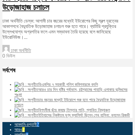
উড়োজাহাজ চলাচল
ঢাকা অর্থনীতি ডেস্ক: আগামী চার বছরের মধ্যেই ইউরোপের কিছু স্বল্প দূরত্বের
আকাশপথে বৈদ্যুতিক উড়োজাহাজ চলাচল শুরু হতে পারে। ব্যাটারি প্রযুক্তির
উল্লেখযোগ্য অগ্রগতির ফলে এমন সম্ভাবনা তৈরি হয়েছে বলে জানিয়েছে
ইউরোনিউজ।...
ঢাকা অর্থনীতি
0 ভিউস
সর্বশেষ
ডিএমপির ৭ সহকারী পুলিশ কমিশনারকে বদলি
আরও চার দিন বৃষ্টির পূর্বাভাস, চট্টগ্রামের পাহাড়ি এলাকায় ভূমিধসের
শঙ্কা
চার বছরের মধ্যেই ইউরোপে শুরু হতে পারে বৈদ্যুতিক উড়োজাহাজ
চলাচল
বিপৎসীমা ছুঁয়ে কমছে তিস্তার পানি, প্লাবিত নিম্নাঞ্চল
ইতিহাসের নিকৃষ্টতম ঘৃণ্য ফ্যাসিস্ট ছিলেন শেখ হাসিনা: বললেন রিজভী
আমদানি-রপ্তানী
7
আরও
2
আশুলিয়া
8