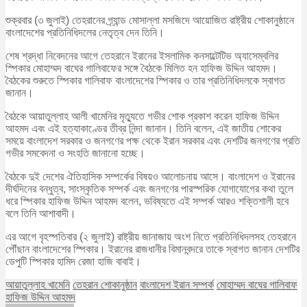
শুক্রবার (৩ জুলাই) তেহরানের গ্র্যান্ড মোসাল্লা মসজিদে আয়োজিত রাষ্ট্রীয় শোকানুষ্ঠানে
বাংলাদেশের প্রতিনিধিদলের নেতৃত্ব দেন তিনি।
শেষ শ্রদ্ধা নিবেদনের আগে তেহরানে ইরানের ইসলামিক কনসাল্টেটিভ অ্যাসেম্বলির
স্পিকার মোহাম্মদ বাঘের গালিবাফের সঙ্গে বৈঠকে মিলিত হন হাফিজ উদ্দিন আহমদ।
বৈঠকের শুরুতে স্পিকার গালিবাফ বাংলাদেশের স্পিকার ও তার প্রতিনিধিদলকে স্বাগত
জানান।
বৈঠকে আয়াতুল্লাহ আলী খামেনির মৃত্যুতে গভীর শোক প্রকাশ করেন হাফিজ উদ্দিন
আহমদ এবং এই হত্যাকাণ্ডের তীব্র নিন্দা জানান। তিনি বলেন, এই জাতীয় শোকের
সময়ে বাংলাদেশ সরকার ও জনগণের পক্ষ থেকে ইরান সরকার এবং দেশটির জনগণের প্রতি
গভীর সমবেদনা ও সংহতি জানানো হচ্ছে।
বৈঠকে দুই দেশের ঐতিহাসিক সম্পর্কের বিষয়ও আলোচনায় আসে। বাংলাদেশ ও ইরানের
দীর্ঘদিনের বন্ধুত্ব, সাংস্কৃতিক সম্পর্ক এবং জনগণের পারস্পরিক যোগাযোগের কথা তুলে
ধরে স্পিকার হাফিজ উদ্দিন আহমদ বলেন, ভবিষ্যতে এই সম্পর্ক আরও শক্তিশালী হবে
বলে তিনি আশাবাদী।
এর আগে বৃহস্পতিবার (২ জুলাই) রাষ্ট্রীয় জানাজায় অংশ নিতে প্রতিনিধিদলসহ তেহরানে
পৌঁছান বাংলাদেশের স্পিকার। ইরানের রাজধানীর বিমানবন্দরে তাকে স্বাগত জানান দেশটির
ডেপুটি স্পিকার হামিদ রেজা হাজি বাবাই।
আয়াতুল্লাহ খামেনি
তেহরান শোকানুষ্ঠান
বাংলাদেশ ইরান সম্পর্ক
মোহাম্মদ বাঘের গালিবাফ
হাফিজ উদ্দিন আহমদ