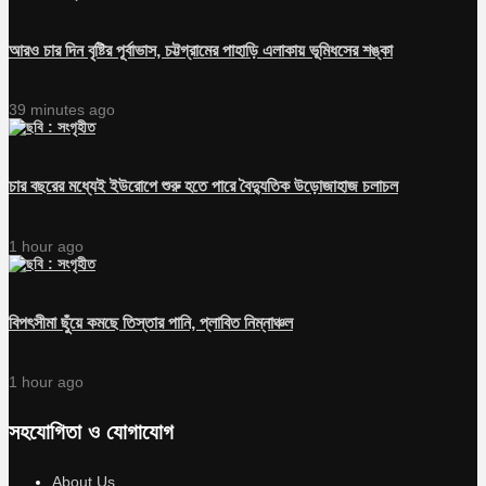
আরও চার দিন বৃষ্টির পূর্বাভাস, চট্টগ্রামের পাহাড়ি এলাকায় ভূমিধসের শঙ্কা
39 minutes ago
চার বছরের মধ্যেই ইউরোপে শুরু হতে পারে বৈদ্যুতিক উড়োজাহাজ চলাচল
1 hour ago
বিপৎসীমা ছুঁয়ে কমছে তিস্তার পানি, প্লাবিত নিম্নাঞ্চল
1 hour ago
সহযোগিতা ও যোগাযোগ
About Us