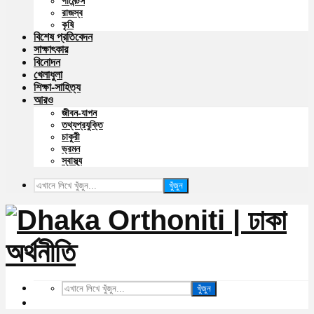
গার্মেন্টস
রাজস্ব
কৃষি
বিশেষ প্রতিবেদন
সাক্ষাৎকার
বিনোদন
খেলাধুলা
শিক্ষা-সাহিত্য
আরও
জীবন-যাপন
তথ্যপ্রযুক্তি
চাকুরী
ভ্রমন
স্বাস্থ্য
খুঁজুন
খুঁজুন