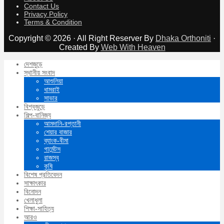
Contact Us
Privacy Policy
Terms & Condition
Copyright © 2026 · All Right Reserver By
Dhaka Orthoniti
·
Created By
Web With Heaven
দেশজুড়ে
স্থানীয় সংবাদ
আশুলিয়া
ধামরাই
সাভার
বিশ্বজুড়ে
শিল্প-বানিজ্য
আমদানি-রপ্তানী
শেয়ার বাজার
ব্যাংক-বীমা
গার্মেন্টস
রাজস্ব
কৃষি
বিশেষ প্রতিবেদন
সাক্ষাৎকার
বিনোদন
খেলাধুলা
শিক্ষা-সাহিত্য
আরও