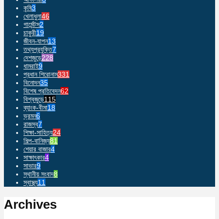
কৃষি
3
খেলাধুলা
46
গার্মেন্টস
2
চাকুরী
19
জীবন-যাপন
13
তথ্যপ্রযুক্তি
7
দেশজুড়ে
228
ধামরাই
9
প্রধান শিরোনাম
331
বিনোদন
35
বিশেষ প্রতিবেদন
62
বিশ্বজুড়ে
115
ব্যাংক-বীমা
18
ভ্রমন
6
রাজস্ব
7
শিক্ষা-সাহিত্য
24
শিল্প-বানিজ্য
81
শেয়ার বাজার
4
সাক্ষাৎকার
4
সাভার
9
স্থানীয় সংবাদ
8
স্বাস্থ্য
11
Archives