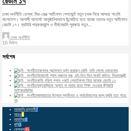
রেডমি ১৭
ঢাকা অর্থনীতি ডেস্ক: মিড-রেঞ্জ স্মার্টফোন সেগমেন্টে নতুন চমক নিয়ে আসছে শাওমি
বাংলাদেশ। আগামী আগস্টে আনুষ্ঠানিকভাবে উন্মোচিত হতে যাচ্ছে তাদের নতুন স্মার্টফোন
রেডমি ১৭। ব্যাটারি পারফরম্যান্স ও দীর্ঘমেয়াদি সুরক্ষায় নতুন...
ঢাকা অর্থনীতি
10 ভিউস
সর্বশেষ
তরুণদের আন্দোলনে দুর্বল হয়েছেন মোদি, দাবি সোনম ওয়াংচুকের
বিকেলেই গ্যাস সঞ্চালন শুরু, দুই-তিন দিনে সংকট কাটবে: বিদ্যুৎমন্ত্রী
কর্নিং গরিলা গ্লাস ৭আই প্রোটেকশন নিয়ে আসছে রেডমি ১৭
যুক্তরাষ্ট্রকে ‘ভুলতে না পারার মতো শিক্ষা’ দেওয়ার হুঁশিয়ারি
আইআরজিসির
জামায়াতের উত্থান স্বাধীনতা ও সার্বভৌমত্বের জন্য হুমকি হতে পারে:
নুর
আমদানি-রপ্তানী
7
আরও
2
আশুলিয়া
8
কৃষি
3
খেলাধুলা
45