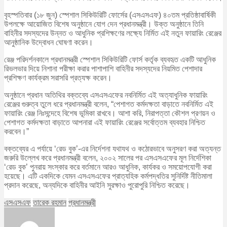
বৃহস্পতিবার (১৮ জুন) স্পেশাল সিকিউরিটি ফোর্সের (এসএসএফ) ৪০তম প্রতিষ্ঠাবার্ষিকী
উপলক্ষে আয়োজিত বিশেষ অনুষ্ঠানে যোগ দেন প্রধানমন্ত্রী। উক্ত অনুষ্ঠানে তিনি
বাহিনীর সদস্যদের উন্নত ও আধুনিক প্রশিক্ষণের লক্ষ্যে নির্মিত এই নতুন ফায়ারিং রেঞ্জের
আনুষ্ঠানিক উদ্বোধন ঘোষণা করেন।
রেঞ্জ পরিদর্শনকালে প্রধানমন্ত্রী স্পেশাল সিকিউরিটি ফোর্স কর্তৃক ব্যবহৃত একটি আধুনিক
রিভলভার দিয়ে নিশানা পরীক্ষা করার পাশাপাশি বাহিনীর সদস্যদের নিয়মিত পেশাদার
প্রশিক্ষণ কার্যক্রম সরাসরি প্রত্যক্ষ করেন।
অনুষ্ঠানে প্রধান অতিথির বক্তব্যে এসএসএফের নবনির্মিত এই অত্যাধুনিক ফায়ারিং
রেঞ্জের গুরুত্ব তুলে ধরে প্রধানমন্ত্রী বলেন, “পেশাগত কর্মদক্ষতা বাড়াতে নবনির্মিত এই
ফায়ারিং রেঞ্জ নিঃসন্দেহে বিশেষ ভূমিকা রাখবে। আশা করি, নিরাপত্তা কৌশল প্রণয়ন ও
পেশাগত কর্মদক্ষতা বাড়াতে আপনারা এই ফায়ারিং রেঞ্জের সর্বোত্তম ব্যবহার নিশ্চিত
করবেন।”
বক্তব্যের এ পর্যায়ে ‘রেড বুক’-এর নির্দেশনা যথাযথ ও কঠোরভাবে অনুসরণ করা অত্যন্ত
জরুরি উল্লেখ করে প্রধানমন্ত্রী বলেন, ২০০২ সালের পর এসএসএফের মূল নির্দেশিকা
‘রেড বুক’ পুনরায় সংস্কার করে বর্তমানে আরও আধুনিক, কার্যকর ও সময়োপযোগী করা
হয়েছে। এটি একদিকে যেমন এসএসএফের প্রাত্যহিক কর্মপদ্ধতির সুনির্দিষ্ট নীতিমালা
প্রদান করেছে, অন্যদিকে বাহিনীর আইনি সুরক্ষাও পুরোপুরি নিশ্চিত করেছে।
এসএসএফ
তারেক রহমান
প্রধানমন্ত্রী