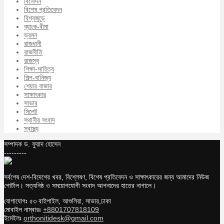
বিনোদন
বিশেষ প্রতিবেদন
বিশ্বজুড়ে
ব্যাংক-বীমা
ভ্রমন
রাজধানী
রাজনীতি
রাজস্ব
শিক্ষা-সাহিত্য
শিল্প-বানিজ্য
শেয়ার বাজার
সাক্ষাৎকার
সাভার
সিলেট
স্থানীয় সংবাদ
স্বাস্থ্য
সম্পাদক ড. ফুয়াদ হোসেন
---------
সর্বশেষ দেশ-বিদেশের খবর, বিশ্লেষণ, বিশেষ প্রতিবেদন ও সাক্ষাৎকারের জন্য আমাদের নিউজ
পোর্টাল। সত্যনিষ্ঠ ও সময়োপযোগী সংবাদ আপনাদের হাতের নাগালে।
যোগাযোগঃ ৫৩ বাইপাইল, আশুলিয়া, সাভার,ঢাকা
মোবাইল নাম্বারঃ
+8801707818109
ইমেইলঃ
orthonitidesk@gmail.com