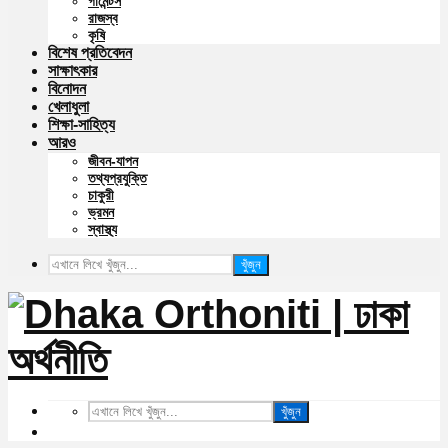
গার্মেন্টস
রাজস্ব
কৃষি
বিশেষ প্রতিবেদন
সাক্ষাৎকার
বিনোদন
খেলাধুলা
শিক্ষা-সাহিত্য
আরও
জীবন-যাপন
তথ্যপ্রযুক্তি
চাকুরী
ভ্রমন
স্বাস্থ্য
খুঁজুন
খুঁজুন