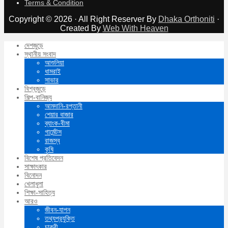
Terms & Condition
Copyright © 2026 · All Right Reserver By
Dhaka Orthoniti
·
Created By
Web With Heaven
দেশজুড়ে
স্থানীয় সংবাদ
আশুলিয়া
ধামরাই
সাভার
বিশ্বজুড়ে
শিল্প-বানিজ্য
আমদানি-রপ্তানী
শেয়ার বাজার
ব্যাংক-বীমা
গার্মেন্টস
রাজস্ব
কৃষি
বিশেষ প্রতিবেদন
সাক্ষাৎকার
বিনোদন
খেলাধুলা
শিক্ষা-সাহিত্য
আরও
জীবন-যাপন
তথ্যপ্রযুক্তি
চাকুরী