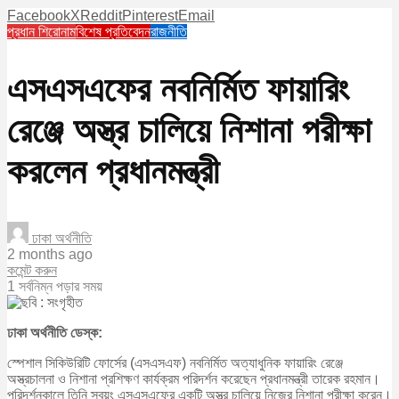
Facebook
X
Reddit
Pinterest
Email
প্রধান শিরোনাম
বিশেষ প্রতিবেদন
রাজনীতি
এসএসএফের নবনির্মিত ফায়ারিং
রেঞ্জে অস্ত্র চালিয়ে নিশানা পরীক্ষা
করলেন প্রধানমন্ত্রী
ঢাকা অর্থনীতি
2 months ago
কমেন্ট করুন
1 সর্বনিম্ন পড়ার সময়
ঢাকা অর্থনীতি ডেস্ক:
স্পেশাল সিকিউরিটি ফোর্সের (এসএসএফ) নবনির্মিত অত্যাধুনিক ফায়ারিং রেঞ্জে
অস্ত্রচালনা ও নিশানা প্রশিক্ষণ কার্যক্রম পরিদর্শন করেছেন প্রধানমন্ত্রী তারেক রহমান।
পরিদর্শনকালে তিনি স্বয়ং এসএসএফের একটি অস্ত্র চালিয়ে নিজের নিশানা পরীক্ষা করেন।