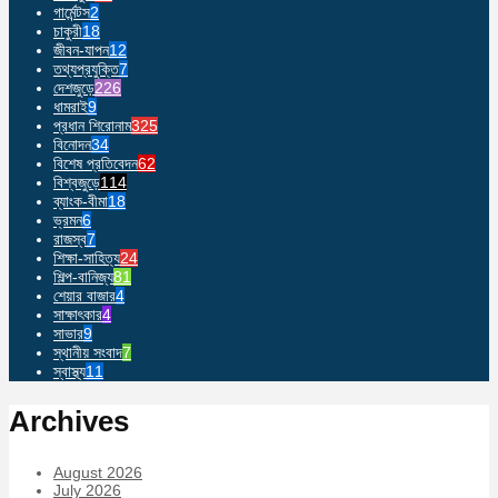
গার্মেন্টস
2
চাকুরী
18
জীবন-যাপন
12
তথ্যপ্রযুক্তি
7
দেশজুড়ে
226
ধামরাই
9
প্রধান শিরোনাম
325
বিনোদন
34
বিশেষ প্রতিবেদন
62
বিশ্বজুড়ে
114
ব্যাংক-বীমা
18
ভ্রমন
6
রাজস্ব
7
শিক্ষা-সাহিত্য
24
শিল্প-বানিজ্য
81
শেয়ার বাজার
4
সাক্ষাৎকার
4
সাভার
9
স্থানীয় সংবাদ
7
স্বাস্থ্য
11
Archives
August 2026
July 2026