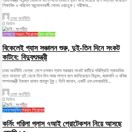
প্রধানমন্ত্রী নরেন্দ্র মোদিকে উল্লেখযোগ্যভাবে দুর্বল করে দিয়েছে বলে মন্তব্য করেছেন
শিক্ষাবিদ ও পরিবেশ আন্দোলনকর্মী সোনম ওয়াংচুক। পরীক্ষার...
ঢাকা অর্থনীতি
0 ভিউস
দেশজুড়ে
প্রধান শিরোনাম
শিল্প-বানিজ্য
বিকেলেই গ্যাস সঞ্চালন শুরু, দুই-তিন দিনে সংকট
কাটবে: বিদ্যুৎমন্ত্রী
ঢাকা অর্থনীতি ডেস্ক: দেশে চলমান গ্যাস সরবরাহ সংকট কাটিয়ে পরিস্থিতি স্বাভাবিক
হতে অন্তত দুই থেকে তিন দিন সময় লাগবে বলে জানিয়েছেন বিদ্যুৎ, জ্বালানি ও খনিজ
সম্পদমন্ত্রী ইকবাল হাসান মাহমুদ টুকু। তিনি জানান, একটি এফএসআরইউ...
ঢাকা অর্থনীতি
0 ভিউস
তথ্যপ্রযুক্তি
প্রধান শিরোনাম
কর্নিং গরিলা গ্লাস ৭আই প্রোটেকশন নিয়ে আসছে