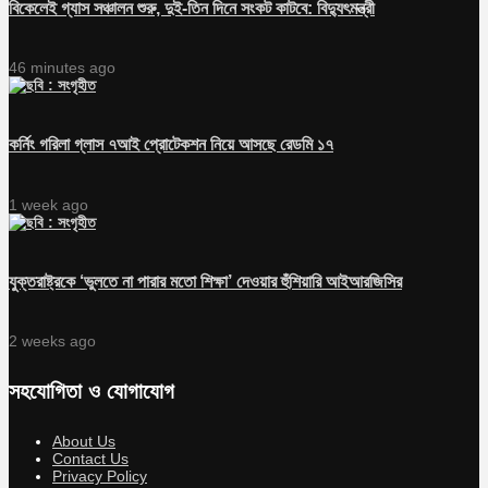
বিকেলেই গ্যাস সঞ্চালন শুরু, দুই-তিন দিনে সংকট কাটবে: বিদ্যুৎমন্ত্রী
46 minutes ago
কর্নিং গরিলা গ্লাস ৭আই প্রোটেকশন নিয়ে আসছে রেডমি ১৭
1 week ago
যুক্তরাষ্ট্রকে ‘ভুলতে না পারার মতো শিক্ষা’ দেওয়ার হুঁশিয়ারি আইআরজিসির
2 weeks ago
সহযোগিতা ও যোগাযোগ
About Us
Contact Us
Privacy Policy