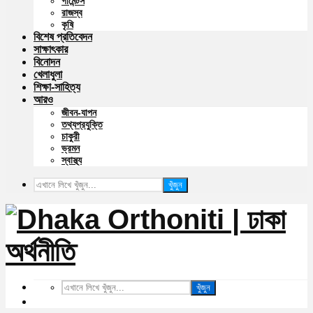
গার্মেন্টস
রাজস্ব
কৃষি
বিশেষ প্রতিবেদন
সাক্ষাৎকার
বিনোদন
খেলাধুলা
শিক্ষা-সাহিত্য
আরও
জীবন-যাপন
তথ্যপ্রযুক্তি
চাকুরী
ভ্রমন
স্বাস্থ্য
খুঁজুন
খুঁজুন