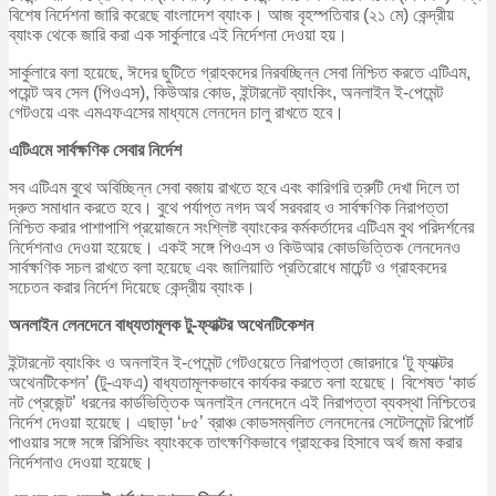
বিশেষ নির্দেশনা জারি করেছে বাংলাদেশ ব্যাংক। আজ বৃহস্পতিবার (২১ মে) কেন্দ্রীয়
ব্যাংক থেকে জারি করা এক সার্কুলারে এই নির্দেশনা দেওয়া হয়।
সার্কুলারে বলা হয়েছে, ঈদের ছুটিতে গ্রাহকদের নিরবচ্ছিন্ন সেবা নিশ্চিত করতে এটিএম,
পয়েন্ট অব সেল (পিওএস), কিউআর কোড, ইন্টারনেট ব্যাংকিং, অনলাইন ই-পেমেন্ট
গেটওয়ে এবং এমএফএসের মাধ্যমে লেনদেন চালু রাখতে হবে।
এটিএমে সার্বক্ষণিক সেবার নির্দেশ
সব এটিএম বুথে অবিচ্ছিন্ন সেবা বজায় রাখতে হবে এবং কারিগরি ত্রুটি দেখা দিলে তা
দ্রুত সমাধান করতে হবে। বুথে পর্যাপ্ত নগদ অর্থ সরবরাহ ও সার্বক্ষণিক নিরাপত্তা
নিশ্চিত করার পাশাপাশি প্রয়োজনে সংশ্লিষ্ট ব্যাংকের কর্মকর্তাদের এটিএম বুথ পরিদর্শনের
নির্দেশনাও দেওয়া হয়েছে। একই সঙ্গে পিওএস ও কিউআর কোডভিত্তিক লেনদেনও
সার্বক্ষণিক সচল রাখতে বলা হয়েছে এবং জালিয়াতি প্রতিরোধে মার্চেন্ট ও গ্রাহকদের
সচেতন করার নির্দেশ দিয়েছে কেন্দ্রীয় ব্যাংক।
অনলাইন লেনদেনে বাধ্যতামূলক টু-ফ্যাক্টর অথেনটিকেশন
ইন্টারনেট ব্যাংকিং ও অনলাইন ই-পেমেন্ট গেটওয়েতে নিরাপত্তা জোরদারে ‘টু ফ্যাক্টর
অথেনটিকেশন’ (টু-এফএ) বাধ্যতামূলকভাবে কার্যকর করতে বলা হয়েছে। বিশেষত ‘কার্ড
নট প্রেজেন্ট’ ধরনের কার্ডভিত্তিক অনলাইন লেনদেনে এই নিরাপত্তা ব্যবস্থা নিশ্চিতের
নির্দেশ দেওয়া হয়েছে। এছাড়া ‘৮৫’ ব্রাঞ্চ কোডসম্বলিত লেনদেনের সেটেলমেন্ট রিপোর্ট
পাওয়ার সঙ্গে সঙ্গে রিসিভিং ব্যাংককে তাৎক্ষণিকভাবে গ্রাহকের হিসাবে অর্থ জমা করার
নির্দেশনাও দেওয়া হয়েছে।