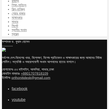
রাজস্ব
শিক্ষা-সাহিত্য
শিল্প-বানিজ্য
শেয়ার বাজার
সাক্ষাৎকার
সাভার
সিলেট
স্থানীয় সংবাদ
স্বাস্থ্য
সম্পাদক ড. ফুয়াদ হোসেন
---------
সর্বশেষ দেশ-বিদেশের খবর, বিশ্লেষণ, বিশেষ প্রতিবেদন ও সাক্ষাৎকারের জন্য আমাদের নিউজ
পোর্টাল। সত্যনিষ্ঠ ও সময়োপযোগী সংবাদ আপনাদের হাতের নাগালে।
যোগাযোগঃ ৫৩ বাইপাইল, আশুলিয়া, সাভার,ঢাকা
মোবাইল নাম্বারঃ
+8801707818109
ইমেইলঃ
orthonitidesk@gmail.com
facebook
youtube