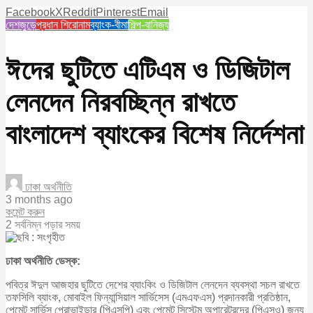
Facebook
X
Reddit
Pinterest
Email
দেশজুড়ে
প্রধান শিরোনাম
ব্যাংক-বীমা
শিল্প-বানিজ্য
ঈদের ছুটিতে এটিএম ও ডিজিটাল
লেনদেন নিরবচ্ছিন্ন রাখতে
বাংলাদেশ ব্যাংকের বিশেষ নির্দেশনা
ঢাকা অর্থনীতি
3 months ago
কমেন্ট করুন
2 সর্বনিম্ন পড়ার সময়
ঢাকা অর্থনীতি ডেস্ক:
পবিত্র ঈদুল আজহার ছুটিতে দেশের ব্যাংকিং ও ডিজিটাল লেনদেন ব্যবস্থা সচল রাখতে
তফসিলি ব্যাংক, মোবাইল ফিন্যান্সিয়াল সার্ভিসেস (এমএফএস) প্রদানকারী প্রতিষ্ঠান,
পেমেন্ট সার্ভিস প্রোভাইডার (পিএসপি) এবং পেমেন্ট সিস্টেম অপারেটরদের (পিএসও) জন্য