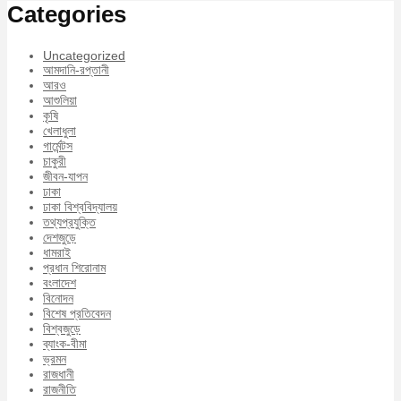
Categories
Uncategorized
আমদানি-রপ্তানী
আরও
আশুলিয়া
কৃষি
খেলাধুলা
গার্মেন্টস
চাকুরী
জীবন-যাপন
ঢাকা
ঢাকা বিশ্ববিদ্যালয়
তথ্যপ্রযুক্তি
দেশজুড়ে
ধামরাই
প্রধান শিরোনাম
বংলাদেশ
বিনোদন
বিশেষ প্রতিবেদন
বিশ্বজুড়ে
ব্যাংক-বীমা
ভ্রমন
রাজধানী
রাজনীতি