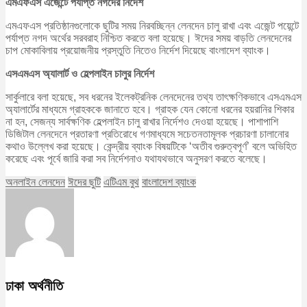
এমএফএস এজেন্টে পর্যাপ্ত নগদের নির্দেশ
এমএফএস প্রতিষ্ঠানগুলোকে ছুটির সময় নিরবচ্ছিন্ন লেনদেন চালু রাখা এবং এজেন্ট পয়েন্টে
পর্যাপ্ত নগদ অর্থের সরবরাহ নিশ্চিত করতে বলা হয়েছে। ঈদের সময় বাড়তি লেনদেনের
চাপ মোকাবিলায় প্রয়োজনীয় প্রস্তুতি নিতেও নির্দেশ দিয়েছে বাংলাদেশ ব্যাংক।
এসএমএস অ্যালার্ট ও হেল্পলাইন চালুর নির্দেশ
সার্কুলারে বলা হয়েছে, সব ধরনের ইলেকট্রনিক লেনদেনের তথ্য তাৎক্ষণিকভাবে এসএমএস
অ্যালার্টের মাধ্যমে গ্রাহককে জানাতে হবে। গ্রাহক যেন কোনো ধরনের হয়রানির শিকার
না হন, সেজন্য সার্বক্ষণিক হেল্পলাইন চালু রাখার নির্দেশও দেওয়া হয়েছে। পাশাপাশি
ডিজিটাল লেনদেনে প্রতারণা প্রতিরোধে গণমাধ্যমে সচেতনতামূলক প্রচারণা চালানোর
কথাও উল্লেখ করা হয়েছে। কেন্দ্রীয় ব্যাংক বিষয়টিকে ‘অতীব গুরুত্বপূর্ণ’ বলে অভিহিত
করেছে এবং পূর্বে জারি করা সব নির্দেশনাও যথাযথভাবে অনুসরণ করতে বলেছে।
অনলাইন লেনদেন
ঈদের ছুটি
এটিএম বুথ
বাংলাদেশ ব্যাংক
ঢাকা অর্থনীতি