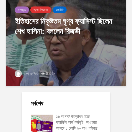
দেশজুড়ে
প্রধান শিরোনাম
রাজনীতি
ইতিহাসের নিকৃষ্টতম ঘৃণ্য ফ্যাসিস্ট ছিলেন
শেখ হাসিনা: বললেন রিজভী
ঢাকা অর্থনীতি
0 ভিউস
সর্বশেষ
১৬ আগস্ট উদ্বোধন হচ্ছে
ফ্যামিলি কার্ড কর্মসূচি, আওতায়
আসবে ১ কোটি ৬০ লাখ পরিবার