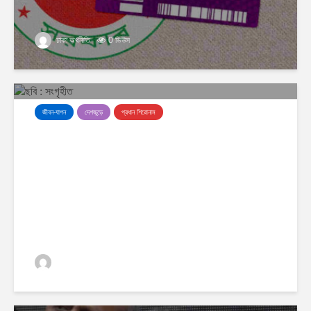
ঢাকা অর্থনীতি
0 ভিউস
জীবন-যাপন
দেশজুড়ে
প্রধান শিরোনাম
আরও চার দিন বৃষ্টির পূর্বাভাস, চট্টগ্রামের
পাহাড়ি এলাকায় ভূমিধসের শঙ্কা
ঢাকা অর্থনীতি
0 ভিউস