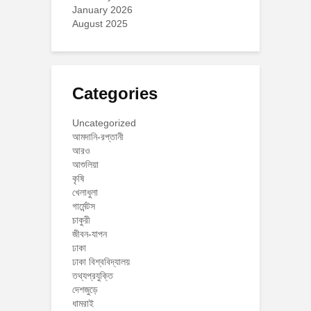
January 2026
August 2025
Categories
Uncategorized
আমদানি-রপ্তানী
আরও
আশুলিয়া
কৃষি
খেলাধুলা
গার্মেন্টস
চাকুরী
জীবন-যাপন
ঢাকা
ঢাকা বিশ্ববিদ্যালয়
তথ্যপ্রযুক্তি
দেশজুড়ে
ধামরাই