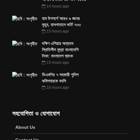
14 hours ago
হাম উপসর্গে আরও ৬ জনের
মৃত্যু, হাসপাতালে ভর্তি ৭৩৩
15 hours ago
দক্ষিণ এশিয়ায় অন্যতম
স্থিতিশীল মুদ্রা বাংলাদেশি
টাকা: বাংলাদেশ ব্যাংক
15 hours ago
ডিএমপির ৭ সহকারী পুলিশ
কমিশনারকে বদলি
16 hours ago
সহযোগিতা ও যোগাযোগ
About Us