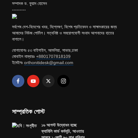
সম্পাদক ড. ফুয়াদ হোসেন
---------
সর্বশেষ দেশ-বিদেশের খবর, বিশ্লেষণ, বিশেষ প্রতিবেদন ও সাক্ষাৎকারের জন্য
আমাদের নিউজ পোর্টাল। সত্যনিষ্ঠ ও সময়োপযোগী সংবাদ আপনাদের হাতের
নাগালে।
যোগাযোগঃ ৫৩ বাইপাইল, আশুলিয়া, সাভার,ঢাকা
মোবাইল নাম্বারঃ
+8801707818109
ইমেইলঃ
orthonitidesk@gmail.com
সাম্প্রতিক পোস্ট
১৬ আগস্ট উদ্বোধন হচ্ছে
ফ্যামিলি কার্ড কর্মসূচি, আওতায়
আসবে ১ কোটি ৬০ লাখ পরিবার