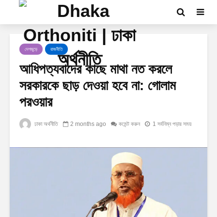
দেশজুড়ে
রাজনীতি
আধিপত্যবাদের কাছে মাথা নত করলে
সরকারকে ছাড় দেওয়া হবে না: গোলাম
পরওয়ার
ঢাকা অর্থনীতি
2 months ago
কমেন্ট করুন
1 সর্বনিম্ন পড়ার সময়