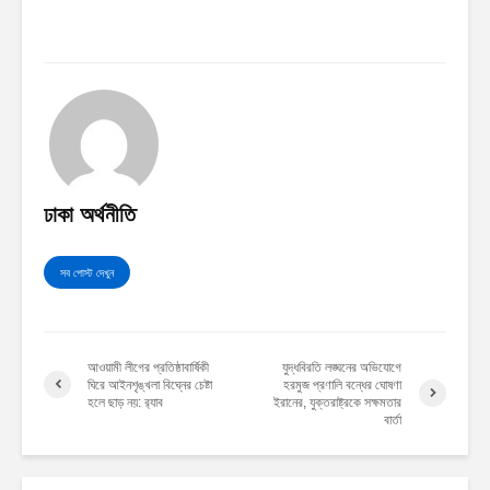
ঢাকা অর্থনীতি
সব পোস্ট দেখুন
আওয়ামী লীগের প্রতিষ্ঠাবার্ষিকী
যুদ্ধবিরতি লঙ্ঘনের অভিযোগে
ঘিরে আইনশৃঙ্খলা বিঘ্নের চেষ্টা
হরমুজ প্রণালি বন্ধের ঘোষণা
হলে ছাড় নয়: র‍্যাব
ইরানের, যুক্তরাষ্ট্রকে সক্ষমতার
বার্তা