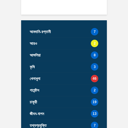
আমদানি-রপ্তানী
7
আরও
2
আশুলিয়া
8
কৃষি
3
খেলাধুলা
46
গার্মেন্টস
2
চাকুরী
19
জীবন-যাপন
13
তথ্যপ্রযুক্তি
7