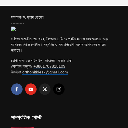
সম্পাদক ড. ফুয়াদ হোসেন
---------
সর্বশেষ দেশ-বিদেশের খবর, বিশ্লেষণ, বিশেষ প্রতিবেদন ও সাক্ষাৎকারের জন্য
আমাদের নিউজ পোর্টাল। সত্যনিষ্ঠ ও সময়োপযোগী সংবাদ আপনাদের হাতের
নাগালে।
যোগাযোগঃ ৫৩ বাইপাইল, আশুলিয়া, সাভার,ঢাকা
মোবাইল নাম্বারঃ
+8801707818109
ইমেইলঃ
orthonitidesk@gmail.com
সাম্প্রতিক পোস্ট