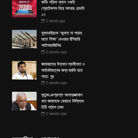
কর্নিং গরিলা গ্লাস ৭আই
প্রোটেকশন নিয়ে আসছে রেডমি
১৭
1 week ago
যুক্তরাষ্ট্রকে ‘ভুলতে না পারার
মতো শিক্ষা’ দেওয়ার হুঁশিয়ারি
আইআরজিসির
2 weeks ago
জামায়াতের উত্থান স্বাধীনতা ও
সার্বভৌমত্বের জন্য হুমকি হতে
পারে: নুর
2 weeks ago
মৃত্যুদণ্ডপ্রাপ্ত আসাদুজ্জামান
খান কামালকে ফেরাতে দিল্লিকে
চিঠি পাঠাল ঢাকা
2 weeks ago