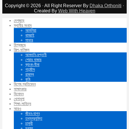
Copyright © 2026 · All Right Reserver By
Dhaka Orthoniti
·
Created By
Web With Heaven
দেশজুড়ে
স্থানীয় সংবাদ
আশুলিয়া
ধামরাই
সাভার
বিশ্বজুড়ে
শিল্প-বানিজ্য
আমদানি-রপ্তানী
শেয়ার বাজার
ব্যাংক-বীমা
গার্মেন্টস
রাজস্ব
কৃষি
বিশেষ প্রতিবেদন
সাক্ষাৎকার
বিনোদন
খেলাধুলা
শিক্ষা-সাহিত্য
আরও
জীবন-যাপন
তথ্যপ্রযুক্তি
চাকুরী
ভ্রমন