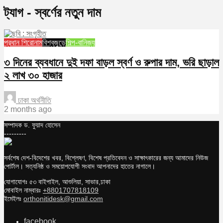
ট্যাগ - স্বর্ণের নতুন দাম
প্রধান শিরোনাম
বিশ্বজুড়ে
শিল্প-বানিজ্য
৩ দিনের ব্যবধানে দুই দফা বাড়ল স্বর্ণ ও রুপার দাম, ভরি ছাড়াল
২ লাখ ৩০ হাজার
ঢাকা অর্থনীতি
2 months ago
সম্পাদক ড. ফুয়াদ হোসেন
---------
সর্বশেষ দেশ-বিদেশের খবর, বিশ্লেষণ, বিশেষ প্রতিবেদন ও সাক্ষাৎকারের জন্য আমাদের নিউজ
পোর্টাল। সত্যনিষ্ঠ ও সময়োপযোগী সংবাদ আপনাদের হাতের নাগালে।
যোগাযোগঃ ৫৩ বাইপাইল, আশুলিয়া, সাভার,ঢাকা
মোবাইল নাম্বারঃ
+8801707818109
ইমেইলঃ
orthonitidesk@gmail.com
facebook