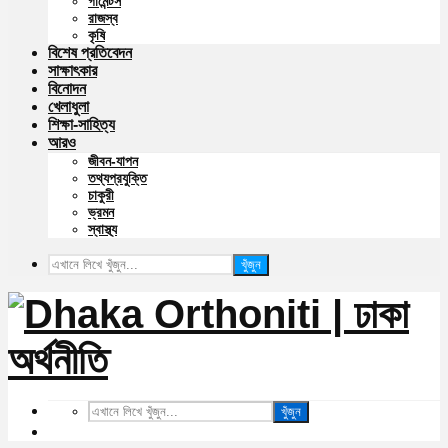
গার্মেন্টস
রাজস্ব
কৃষি
বিশেষ প্রতিবেদন
সাক্ষাৎকার
বিনোদন
খেলাধুলা
শিক্ষা-সাহিত্য
আরও
জীবন-যাপন
তথ্যপ্রযুক্তি
চাকুরী
ভ্রমন
স্বাস্থ্য
খুঁজুন
খুঁজুন