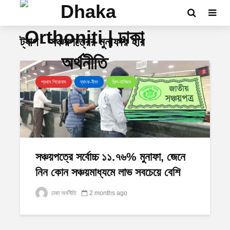
ট্যাগ - সঞ্চয়পত্রের মুনাফার হার
প্রধান শিরোনাম
ব্যাংক-বীমা
শিল্প-বানিজ্য
সঞ্চয়পত্রে সর্বোচ্চ ১১.৭৬% মুনাফা, জেনে
নিন কোন সঞ্চয়মাধ্যমে লাভ সবচেয়ে বেশি
ঢাকা অর্থনীতি
2 months ago