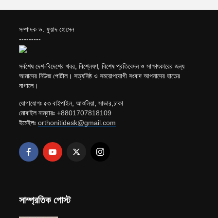
সম্পাদক ড. ফুয়াদ হোসেন
---------
সর্বশেষ দেশ-বিদেশের খবর, বিশ্লেষণ, বিশেষ প্রতিবেদন ও সাক্ষাৎকারের জন্য
আমাদের নিউজ পোর্টাল। সত্যনিষ্ঠ ও সময়োপযোগী সংবাদ আপনাদের হাতের
নাগালে।
যোগাযোগঃ ৫৩ বাইপাইল, আশুলিয়া, সাভার,ঢাকা
মোবাইল নাম্বারঃ
+8801707818109
ইমেইলঃ
orthonitidesk@gmail.com
সাম্প্রতিক পোস্ট