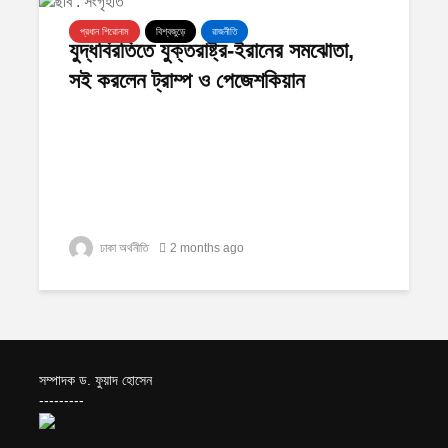
প্রধান শিরোনাম
বিশ্বজুড়ে
রাজনীতি
যুদ্ধবিরতিতে যুক্তরাষ্ট্র-ইরানের সমঝোতা,
সই করলেন ট্রাম্প ও পেজেশকিয়ান
ঢাকা অর্থনীতি
2 months ago
সম্পাদক ড. ফুয়াদ হোসেন
---------