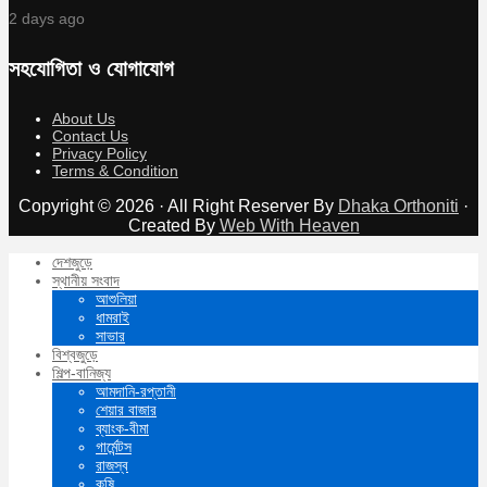
2 days ago
সহযোগিতা ও যোগাযোগ
About Us
Contact Us
Privacy Policy
Terms & Condition
Copyright © 2026 · All Right Reserver By
Dhaka Orthoniti
·
Created By
Web With Heaven
দেশজুড়ে
স্থানীয় সংবাদ
আশুলিয়া
ধামরাই
সাভার
বিশ্বজুড়ে
শিল্প-বানিজ্য
আমদানি-রপ্তানী
শেয়ার বাজার
ব্যাংক-বীমা
গার্মেন্টস
রাজস্ব
কৃষি