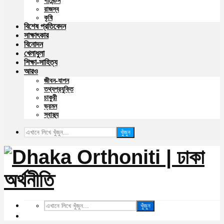
গার্মেন্টস
রাজস্ব
কৃষি
বিশেষ প্রতিবেদন
সাক্ষাৎকার
বিনোদন
খেলাধুলা
শিক্ষা-সাহিত্য
আরও
জীবন-যাপন
তথ্যপ্রযুক্তি
চাকুরী
ভ্রমন
স্বাস্থ্য
খুঁজুন
খুঁজুন