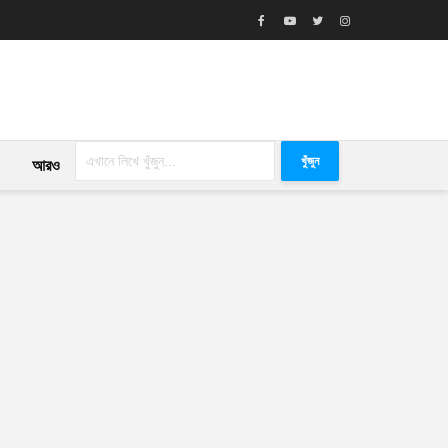
খুঁজুন
আরও