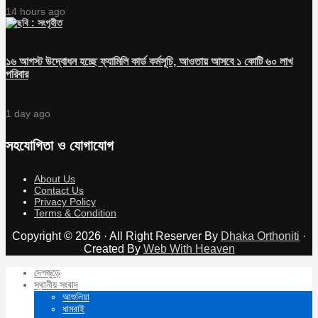
14 hours ago
১৬ আগস্ট উদ্বোধন হচ্ছে ফ্যামিলি কার্ড কর্মসূচি, আওতায় আসবে ১ কোটি ৬০ লাখ
পরিবার
1 day ago
সহযোগিতা ও যোগাযোগ
About Us
Contact Us
Privacy Policy
Terms & Condition
Copyright © 2026 · All Right Reserver By
Dhaka Orthoniti
·
Created By
Web With Heaven
দেশজুড়ে
স্থানীয় সংবাদ
আশুলিয়া
ধামরাই