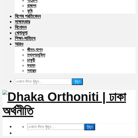
গার্মেন্টস
রাজস্ব
কৃষি
বিশেষ প্রতিবেদন
সাক্ষাৎকার
বিনোদন
খেলাধুলা
শিক্ষা-সাহিত্য
আরও
জীবন-যাপন
তথ্যপ্রযুক্তি
চাকুরী
ভ্রমন
স্বাস্থ্য
খুঁজুন
খুঁজুন