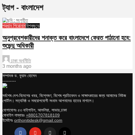
ট্যাগ - বাংলাদেশ
প্রধান শিরোনাম
বিশ্বজুড়ে
অনুপ্রবেশকারীদের শনাক্ত করে বাংলাদেশে ফেরত পাঠানো হবে:
শুভেন্দু অধিকারী
ঢাকা অর্থনীতি
3 months ago
সম্পাদক ড. ফুয়াদ হোসেন
---------
সর্বশেষ দেশ-বিদেশের খবর, বিশ্লেষণ, বিশেষ প্রতিবেদন ও সাক্ষাৎকারের জন্য আমাদের নিউজ
পোর্টাল। সত্যনিষ্ঠ ও সময়োপযোগী সংবাদ আপনাদের হাতের নাগালে।
যোগাযোগঃ ৫৩ বাইপাইল, আশুলিয়া, সাভার,ঢাকা
মোবাইল নাম্বারঃ
+8801707818109
ইমেইলঃ
orthonitidesk@gmail.com