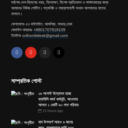
সর্বশেষ দেশ-বিদেশের খবর, বিশ্লেষণ, বিশেষ প্রতিবেদন ও সাক্ষাৎকারের জন্য
আমাদের নিউজ পোর্টাল। সত্যনিষ্ঠ ও সময়োপযোগী সংবাদ আপনাদের হাতের
নাগালে।
যোগাযোগঃ ৫৩ বাইপাইল, আশুলিয়া, সাভার,ঢাকা
মোবাইল নাম্বারঃ
+8801707818109
ইমেইলঃ
orthonitidesk@gmail.com
সাম্প্রতিক পোস্ট
১৬ আগস্ট উদ্বোধন হচ্ছে
ফ্যামিলি কার্ড কর্মসূচি, আওতায়
আসবে ১ কোটি ৬০ লাখ পরিবার
15 hours ago
হাম উপসর্গে আরও ৬ জনের
মৃত্যু, হাসপাতালে ভর্তি ৭৩৩