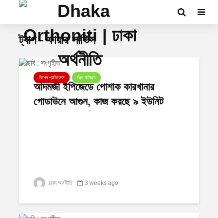
ট্যাগ - ফায়ার সার্ভিস
বিশেষ প্রতিবেদন
শিল্প-বানিজ্য
আদমজী ইপিজেডে পোশাক কারখানার
গোডাউনে আগুন, কাজ করছে ৯ ইউনিট
ঢাকা অর্থনীতি
3 weeks ago