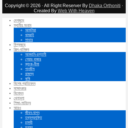
Copyright © 2026 · All Right Reserver By
Dhaka Orthoniti
·
Created By
Web With Heaven
দেশজুড়ে
স্থানীয় সংবাদ
আশুলিয়া
ধামরাই
সাভার
বিশ্বজুড়ে
শিল্প-বানিজ্য
আমদানি-রপ্তানী
শেয়ার বাজার
ব্যাংক-বীমা
গার্মেন্টস
রাজস্ব
কৃষি
বিশেষ প্রতিবেদন
সাক্ষাৎকার
বিনোদন
খেলাধুলা
শিক্ষা-সাহিত্য
আরও
জীবন-যাপন
তথ্যপ্রযুক্তি
চাকুরী
ভ্রমন