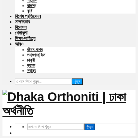
গার্মেন্টস
রাজস্ব
কৃষি
বিশেষ প্রতিবেদন
সাক্ষাৎকার
বিনোদন
খেলাধুলা
শিক্ষা-সাহিত্য
আরও
জীবন-যাপন
তথ্যপ্রযুক্তি
চাকুরী
ভ্রমন
স্বাস্থ্য
খুঁজুন
খুঁজুন