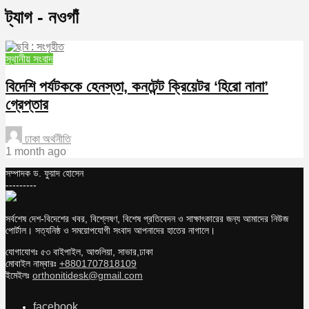
ট্যাগ - নওগাঁ
স্থানীয় সংবাদ
বিদেশি পর্যটককে হেনস্তা, কনটেন্ট ক্রিয়েটর ‘হিরো নানা’
গ্রেপ্তার
ঢাকা অর্থনীতি
1 month ago
সম্পাদক ড. ফুয়াদ হোসেন
---------
সর্বশেষ দেশ-বিদেশের খবর, বিশ্লেষণ, বিশেষ প্রতিবেদন ও সাক্ষাৎকারের জন্য আমাদের নিউজ
পোর্টাল। সত্যনিষ্ঠ ও সময়োপযোগী সংবাদ আপনাদের হাতের নাগালে।
যোগাযোগঃ ৫৩ বাইপাইল, আশুলিয়া, সাভার,ঢাকা
মোবাইল নাম্বারঃ
+8801707818109
ইমেইলঃ
orthonitidesk@gmail.com
facebook