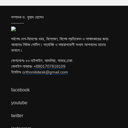
সম্পাদক ড. ফুয়াদ হোসেন
---------
সর্বশেষ দেশ-বিদেশের খবর, বিশ্লেষণ, বিশেষ প্রতিবেদন ও সাক্ষাৎকারের জন্য
আমাদের নিউজ পোর্টাল। সত্যনিষ্ঠ ও সময়োপযোগী সংবাদ আপনাদের হাতের
নাগালে।
যোগাযোগঃ ৫৩ বাইপাইল, আশুলিয়া, সাভার,ঢাকা
মোবাইল নাম্বারঃ
+8801707818109
ইমেইলঃ
orthonitidesk@gmail.com
facebook
youtube
twitter