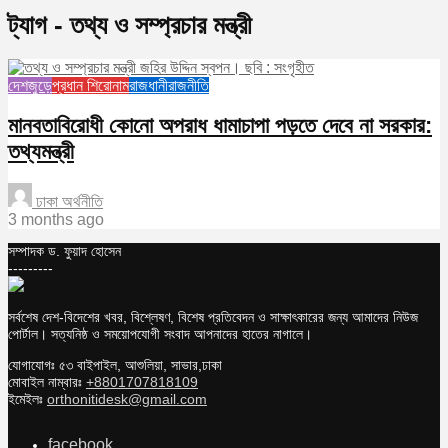
ট্যাগ - তথ্য ও সম্প্রচার মন্ত্রী
দেশজুড়ে
প্রধান শিরোনাম
রাজধানী
রাজনীতি
মানবতাবিরোধী কোনো অপরাধ ধামাচাপা পড়তে দেবে না সরকার:
তথ্যমন্ত্রী
ঢাকা অর্থনীতি
3 months ago
সম্পাদক ড. ফুয়াদ হোসেন
---------
সর্বশেষ দেশ-বিদেশের খবর, বিশ্লেষণ, বিশেষ প্রতিবেদন ও সাক্ষাৎকারের জন্য আমাদের নিউজ
পোর্টাল। সত্যনিষ্ঠ ও সময়োপযোগী সংবাদ আপনাদের হাতের নাগালে।
যোগাযোগঃ ৫৩ বাইপাইল, আশুলিয়া, সাভার,ঢাকা
মোবাইল নাম্বারঃ
+8801707818109
ইমেইলঃ
orthonitidesk@gmail.com
facebook