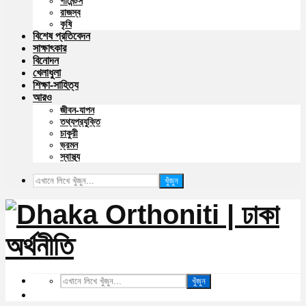
গার্মেন্টস
রাজস্ব
কৃষি
বিশেষ প্রতিবেদন
সাক্ষাৎকার
বিনোদন
খেলাধুলা
শিক্ষা-সাহিত্য
আরও
জীবন-যাপন
তথ্যপ্রযুক্তি
চাকুরী
ভ্রমন
স্বাস্থ্য
খুঁজুন
খুঁজুন