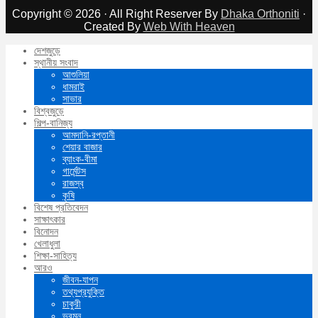
Copyright © 2026 · All Right Reserver By
Dhaka Orthoniti
·
Created By
Web With Heaven
দেশজুড়ে
স্থানীয় সংবাদ
আশুলিয়া
ধামরাই
সাভার
বিশ্বজুড়ে
শিল্প-বানিজ্য
আমদানি-রপ্তানী
শেয়ার বাজার
ব্যাংক-বীমা
গার্মেন্টস
রাজস্ব
কৃষি
বিশেষ প্রতিবেদন
সাক্ষাৎকার
বিনোদন
খেলাধুলা
শিক্ষা-সাহিত্য
আরও
জীবন-যাপন
তথ্যপ্রযুক্তি
চাকুরী
ভ্রমন