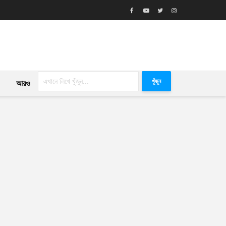
খুঁজুন
আরও