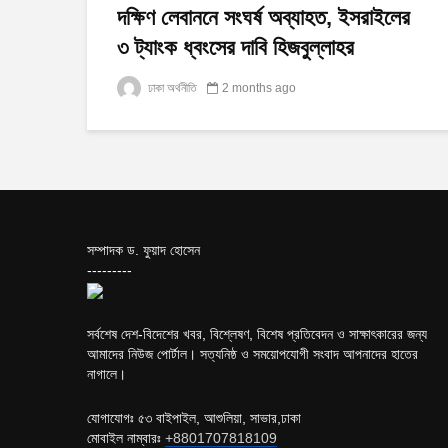
দক্ষিণ লেবাননে সংঘর্ষ অব্যাহত, ইসরাইলের
৩ ট্যাংক ধ্বংসের দাবি হিজবুল্লাহর
ঢাকা অর্থনীতি
2 months ago
সম্পাদক ড. ফুয়াদ হোসেন
---------
সর্বশেষ দেশ-বিদেশের খবর, বিশ্লেষণ, বিশেষ প্রতিবেদন ও সাক্ষাৎকারের জন্য
আমাদের নিউজ পোর্টাল। সত্যনিষ্ঠ ও সময়োপযোগী সংবাদ আপনাদের হাতের
নাগালে।
যোগাযোগঃ ৫৩ বাইপাইল, আশুলিয়া, সাভার,ঢাকা
মোবাইল নাম্বারঃ
+8801707818109