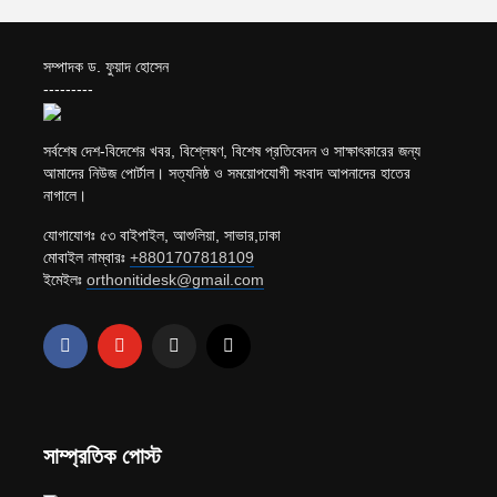
সম্পাদক ড. ফুয়াদ হোসেন
---------
সর্বশেষ দেশ-বিদেশের খবর, বিশ্লেষণ, বিশেষ প্রতিবেদন ও সাক্ষাৎকারের জন্য
আমাদের নিউজ পোর্টাল। সত্যনিষ্ঠ ও সময়োপযোগী সংবাদ আপনাদের হাতের
নাগালে।
যোগাযোগঃ ৫৩ বাইপাইল, আশুলিয়া, সাভার,ঢাকা
মোবাইল নাম্বারঃ
+8801707818109
ইমেইলঃ
orthonitidesk@gmail.com
সাম্প্রতিক পোস্ট