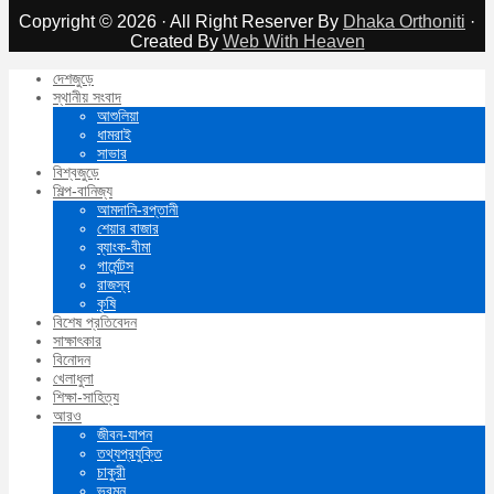
Copyright © 2026 · All Right Reserver By
Dhaka Orthoniti
·
Created By
Web With Heaven
দেশজুড়ে
স্থানীয় সংবাদ
আশুলিয়া
ধামরাই
সাভার
বিশ্বজুড়ে
শিল্প-বানিজ্য
আমদানি-রপ্তানী
শেয়ার বাজার
ব্যাংক-বীমা
গার্মেন্টস
রাজস্ব
কৃষি
বিশেষ প্রতিবেদন
সাক্ষাৎকার
বিনোদন
খেলাধুলা
শিক্ষা-সাহিত্য
আরও
জীবন-যাপন
তথ্যপ্রযুক্তি
চাকুরী
ভ্রমন