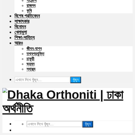
গার্মেন্টস
রাজস্ব
কৃষি
বিশেষ প্রতিবেদন
সাক্ষাৎকার
বিনোদন
খেলাধুলা
শিক্ষা-সাহিত্য
আরও
জীবন-যাপন
তথ্যপ্রযুক্তি
চাকুরী
ভ্রমন
স্বাস্থ্য
খুঁজুন
খুঁজুন