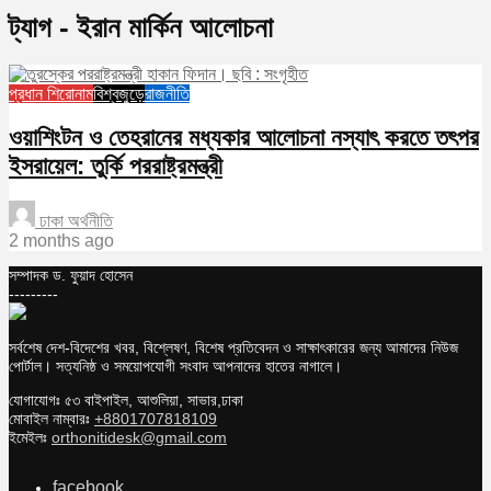
ট্যাগ - ইরান মার্কিন আলোচনা
প্রধান শিরোনাম
বিশ্বজুড়ে
রাজনীতি
ওয়াশিংটন ও তেহরানের মধ্যকার আলোচনা নস্যাৎ করতে তৎপর
ইসরায়েল: তুর্কি পররাষ্ট্রমন্ত্রী
ঢাকা অর্থনীতি
2 months ago
সম্পাদক ড. ফুয়াদ হোসেন
---------
সর্বশেষ দেশ-বিদেশের খবর, বিশ্লেষণ, বিশেষ প্রতিবেদন ও সাক্ষাৎকারের জন্য আমাদের নিউজ
পোর্টাল। সত্যনিষ্ঠ ও সময়োপযোগী সংবাদ আপনাদের হাতের নাগালে।
যোগাযোগঃ ৫৩ বাইপাইল, আশুলিয়া, সাভার,ঢাকা
মোবাইল নাম্বারঃ
+8801707818109
ইমেইলঃ
orthonitidesk@gmail.com
facebook