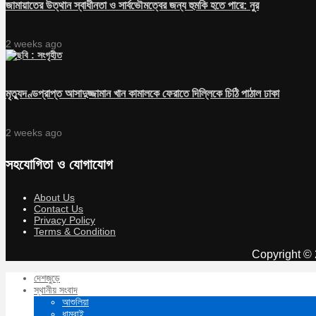
জামায়াতের উত্থান স্বাধীনতা ও সার্বভৌমত্বের জন্য হুমকি হতে পারে: নুর
2 weeks ago
মৃত্যুদণ্ডপ্রাপ্ত আসাদুজ্জামান খান কামালকে ফেরাতে দিল্লিকে চিঠি পাঠাল ঢাকা
2 weeks ago
সহযোগিতা ও যোগাযোগ
About Us
Contact Us
Privacy Policy
Terms & Condition
Copyright © 
দেশজুড়ে
স্থানীয় সংবাদ
আশুলিয়া
ধামরাই