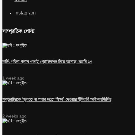
instagram
সাম্প্রতিক পোস্ট
কর্নিং গরিলা গ্লাস ৭আই প্রোটেকশন নিয়ে আসছে রেডমি ১৭
1 week ago
যুক্তরাষ্ট্রকে ‘ভুলতে না পারার মতো শিক্ষা’ দেওয়ার হুঁশিয়ারি আইআরজিসির
2 weeks ago