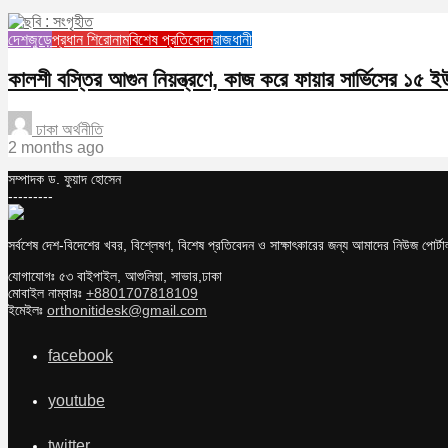
দেশজুড়ে
প্রধান শিরোনাম
বিশেষ প্রতিবেদন
রাজধানী
কালশী বস্তির আগুন নিয়ন্ত্রণে, কাজ করে ফায়ার সার্ভিসের ১৫ ই
ঢাকা অর্থনীতি
2 months ago
সম্পাদক ড. ফুয়াদ হোসেন
---------
সর্বশেষ দেশ-বিদেশের খবর, বিশ্লেষণ, বিশেষ প্রতিবেদন ও সাক্ষাৎকারের জন্য আমাদের নিউজ পোর্
যোগাযোগঃ ৫৩ বাইপাইল, আশুলিয়া, সাভার,ঢাকা
মোবাইল নাম্বারঃ
+8801707818109
ইমেইলঃ
orthonitidesk@gmail.com
facebook
youtube
twitter