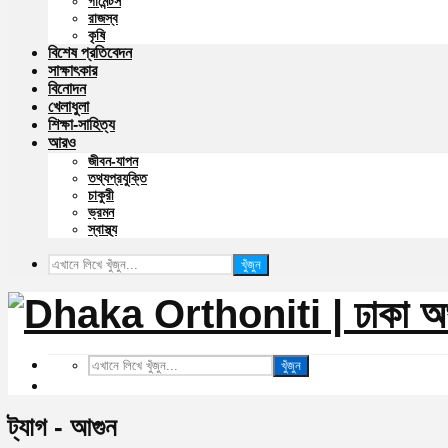
গার্মেন্টস
রাজস্ব
কৃষি
বিশেষ প্রতিবেদন
সাক্ষাৎকার
বিনোদন
খেলাধুলা
শিক্ষা-সাহিত্য
আরও
জীবন-যাপন
তথ্যপ্রযুক্তি
চাকুরী
ভ্রমন
স্বাস্থ্য
খুঁজুন
খুঁজুন
ট্যাগ - আগুন