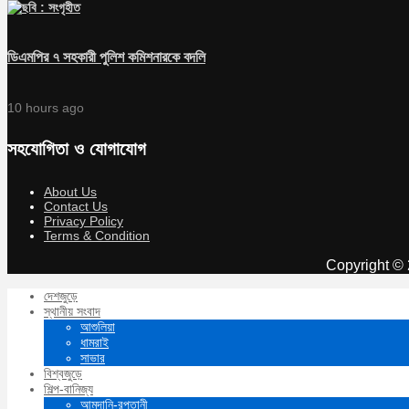
ডিএমপির ৭ সহকারী পুলিশ কমিশনারকে বদলি
10 hours ago
সহযোগিতা ও যোগাযোগ
About Us
Contact Us
Privacy Policy
Terms & Condition
Copyright © 
দেশজুড়ে
স্থানীয় সংবাদ
আশুলিয়া
ধামরাই
সাভার
বিশ্বজুড়ে
শিল্প-বানিজ্য
আমদানি-রপ্তানী