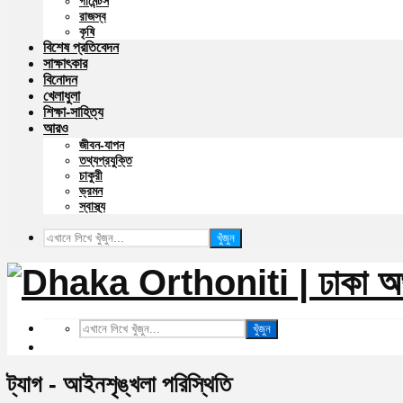
গার্মেন্টস
রাজস্ব
কৃষি
বিশেষ প্রতিবেদন
সাক্ষাৎকার
বিনোদন
খেলাধুলা
শিক্ষা-সাহিত্য
আরও
জীবন-যাপন
তথ্যপ্রযুক্তি
চাকুরী
ভ্রমন
স্বাস্থ্য
খুঁজুন
খুঁজুন
ট্যাগ - আইনশৃঙ্খলা পরিস্থিতি