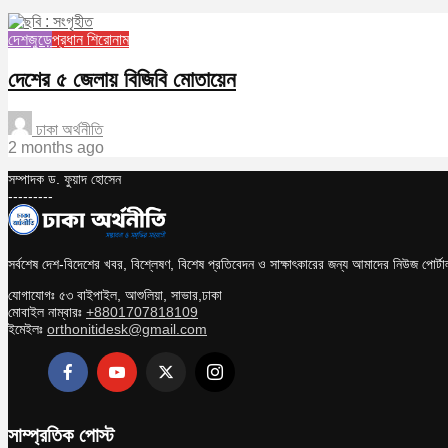
দেশজুড়ে
প্রধান শিরোনাম
দেশের ৫ জেলায় বিজিবি মোতায়েন
ঢাকা অর্থনীতি
2 months ago
সম্পাদক ড. ফুয়াদ হোসেন
---------
সর্বশেষ দেশ-বিদেশের খবর, বিশ্লেষণ, বিশেষ প্রতিবেদন ও সাক্ষাৎকারের জন্য আমাদের নিউজ পোর্
যোগাযোগঃ ৫৩ বাইপাইল, আশুলিয়া, সাভার,ঢাকা
মোবাইল নাম্বারঃ
+8801707818109
ইমেইলঃ
orthonitidesk@gmail.com
সাম্প্রতিক পোস্ট