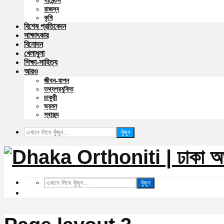
গার্মেন্টস
রাজস্ব
কৃষি
বিশেষ প্রতিবেদন
সাক্ষাৎকার
বিনোদন
খেলাধুলা
শিক্ষা-সাহিত্য
আরও
জীবন-যাপন
তথ্যপ্রযুক্তি
চাকুরী
ভ্রমন
স্বাস্থ্য
খুঁজুন
খুঁজুন