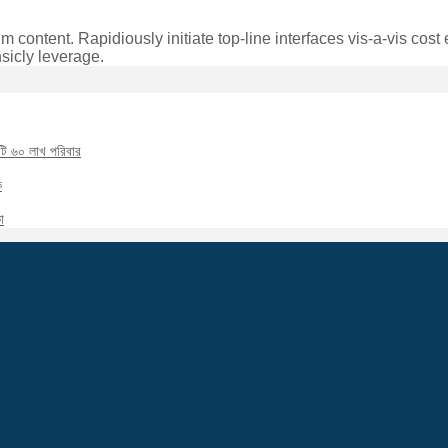
content. Rapidiously initiate top-line interfaces vis-a-vis cost 
sicly leverage.
টি ৬০ লাখ পরিবার
ক
া