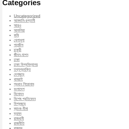
Categories
Uncategorized
আমদানি-রপ্তানী
আরও
আশুলিয়া
কৃষি
খেলাধুলা
গার্মেন্টস
চাকুরী
জীবন-যাপন
ঢাকা
ঢাকা বিশ্ববিদ্যালয়
তথ্যপ্রযুক্তি
দেশজুড়ে
ধামরাই
প্রধান শিরোনাম
বংলাদেশ
বিনোদন
বিশেষ প্রতিবেদন
বিশ্বজুড়ে
ব্যাংক-বীমা
ভ্রমন
রাজধানী
রাজনীতি
রাজস্ব