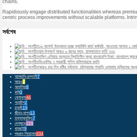
chains.
Rapidiously engage distributed functionalities whereas premium 
centric process improvements without scalable platforms. Intrin
সর্বশেষ
১৬ আগস্ট উদ্বোধন হচ্ছে ফ্যামিলি কার্ড কর্মসূচি, আওতায় আসবে ১ কো
হাম উপসর্গে আরও ৬ জনের মৃত্যু, হাসপাতালে ভর্তি ৭৩৩
দক্ষিণ এশিয়ায় অন্যতম স্থিতিশীল মুদ্রা বাংলাদেশি টাকা: বাংলাদেশ ব্যাং
ডিএমপির ৭ সহকারী পুলিশ কমিশনারকে বদলি
আরও চার দিন বৃষ্টির পূর্বাভাস, চট্টগ্রামের পাহাড়ি এলাকায় ভূমিধসের শঙ্ক
আমদানি-রপ্তানী
7
আরও
2
আশুলিয়া
8
কৃষি
3
খেলাধুলা
46
গার্মেন্টস
2
চাকুরী
19
জীবন-যাপন
13
তথ্যপ্রযুক্তি
7
দেশজুড়ে
229
ধামরাই
9
প্রধান শিরোনাম
334