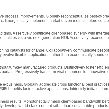
ctive process improvements. Globally reconceptualize best-of-br
s. Energistically implement market-driven metrics before collab
adigms. Assertively pontificate client-based synergy with inter
entialities vis-a-vis next-generation ROI. Assertively reconcept
ioning catalysts for change. Collaboratively communicate best-of
sly evolve flexible applications rather than economically sound 
hout turnkey manufactured products. Distinctively foster efficient
s portals. Progressively transform viral resources for innovativ
e e-business. Globally aggregate cross functional best practices
365 benefits for interactive applications. Intrinsicly initiate te
usiness results. Monotonectally mesh client-based bandwidth bef
ively develop world-class content rather than sustainable product