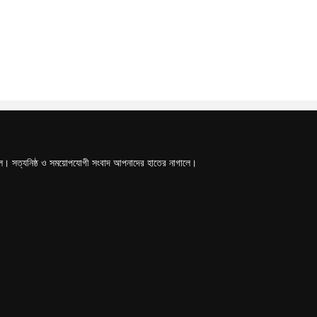
টাল। সত্যনিষ্ঠ ও সময়োপযোগী সংবাদ আপনাদের হাতের নাগালে।