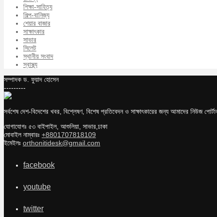
শিক্ষা-সাহিত্য
শিল্প-বানিজ্য
শেয়ার বাজার
সাক্ষাৎকার
সাভার
সিলেট
স্থানীয় সংবাদ
স্বাস্থ্য
সম্পাদক ড. ফুয়াদ হোসেন
---------
সর্বশেষ দেশ-বিদেশের খবর, বিশ্লেষণ, বিশেষ প্রতিবেদন ও সাক্ষাৎকারের জন্য আমাদের নিউজ পোর্
যোগাযোগঃ ৫৩ বাইপাইল, আশুলিয়া, সাভার,ঢাকা
মোবাইল নাম্বারঃ
+8801707818109
ইমেইলঃ
orthonitidesk@gmail.com
facebook
youtube
twitter