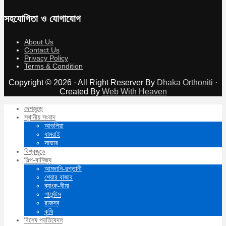
সহযোগিতা ও যোগাযোগ
About Us
Contact Us
Privacy Policy
Terms & Condition
Copyright © 2026 · All Right Reserver By
Dhaka Orthoniti
·
Created By
Web With Heaven
দেশজুড়ে
স্থানীয় সংবাদ
আশুলিয়া
ধামরাই
সাভার
বিশ্বজুড়ে
শিল্প-বানিজ্য
আমদানি-রপ্তানী
শেয়ার বাজার
ব্যাংক-বীমা
গার্মেন্টস
রাজস্ব
কৃষি
বিশেষ প্রতিবেদন