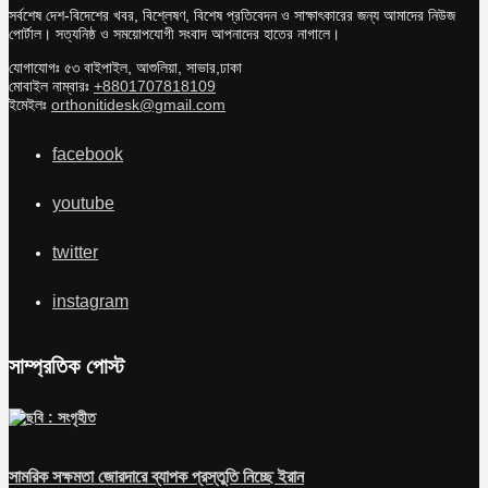
সর্বশেষ দেশ-বিদেশের খবর, বিশ্লেষণ, বিশেষ প্রতিবেদন ও সাক্ষাৎকারের জন্য আমাদের নিউজ
পোর্টাল। সত্যনিষ্ঠ ও সময়োপযোগী সংবাদ আপনাদের হাতের নাগালে।
যোগাযোগঃ ৫৩ বাইপাইল, আশুলিয়া, সাভার,ঢাকা
মোবাইল নাম্বারঃ
+8801707818109
ইমেইলঃ
orthonitidesk@gmail.com
facebook
youtube
twitter
instagram
সাম্প্রতিক পোস্ট
সামরিক সক্ষমতা জোরদারে ব্যাপক প্রস্তুতি নিচ্ছে ইরান