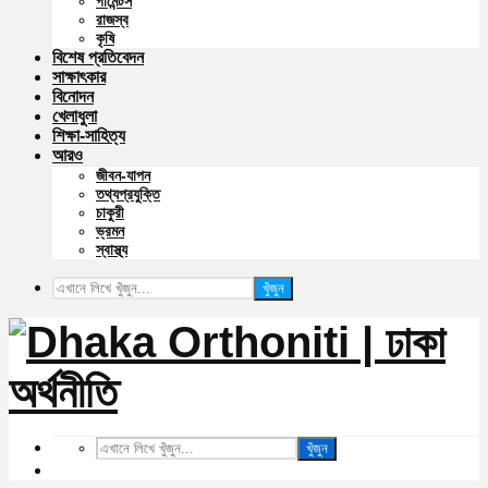
গার্মেন্টস
রাজস্ব
কৃষি
বিশেষ প্রতিবেদন
সাক্ষাৎকার
বিনোদন
খেলাধুলা
শিক্ষা-সাহিত্য
আরও
জীবন-যাপন
তথ্যপ্রযুক্তি
চাকুরী
ভ্রমন
স্বাস্থ্য
খুঁজুন
খুঁজুন