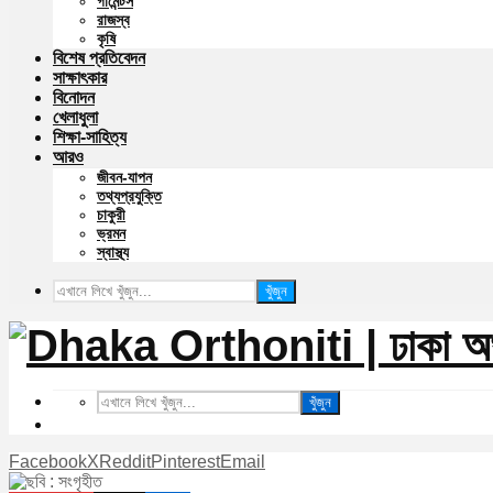
গার্মেন্টস
রাজস্ব
কৃষি
বিশেষ প্রতিবেদন
সাক্ষাৎকার
বিনোদন
খেলাধুলা
শিক্ষা-সাহিত্য
আরও
জীবন-যাপন
তথ্যপ্রযুক্তি
চাকুরী
ভ্রমন
স্বাস্থ্য
খুঁজুন
খুঁজুন
Facebook
X
Reddit
Pinterest
Email