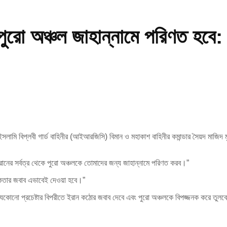
 পুরো অঞ্চল জাহান্নামে পরিণত হবে
েন ইসলামি বিপ্লবী গার্ড বাহিনীর (আইআরজিসি) বিমান ও মহাকাশ বাহিনীর কমান্ডার সৈয়দ মাজি
ানের সর্বত্র থেকে পুরো অঞ্চলকে তোমাদের জন্য জাহান্নামে পরিণত করব।”
িকতার জবাব এভাবেই দেওয়া হবে।”
ট করার যেকোনো প্রচেষ্টার বিপরীতে ইরান কঠোর জবাব দেবে এবং পুরো অঞ্চলকে বিপজ্জনক করে তুল