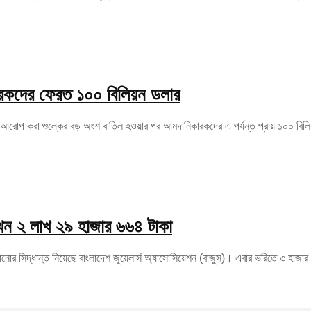
কারকদের ফেরত ১০০ বিলিয়ন ডলার
করে আরোপ করা শুল্কের বড় অংশ বাতিল হওয়ার পর আমদানিকারকদের এ পর্যন্ত প্রায় ১০০ বিলিয
খন ২ লাখ ২৯ হাজার ৬৬৪ টাকা
নোর সিদ্ধান্ত নিয়েছে বাংলাদেশ জুয়েলার্স অ্যাসোসিয়েশন (বাজুস)। এবার ভরিতে ৩ হাজার