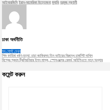
আইআরজিসি
ইরান-আমেরিকা উত্তেজনা
মুসাভি
হরমুজ প্রণালী
ঢাকা অর্থনীতি
সব পোস্ট দেখুন
শিশু ফাহিমা ধর্ষণ-হত্যা: চাচা জাকিরসহ তিন ভাইয়ের বিরুদ্ধে চার্জশিট দাখিল
বিশ্বের প্রথম ট্রিলিয়নিয়ার ইলন মাস্ক, স্পেসএক্সের রেকর্ড আইপিওতে নতুন অধ্যায়
কমেন্ট করুন