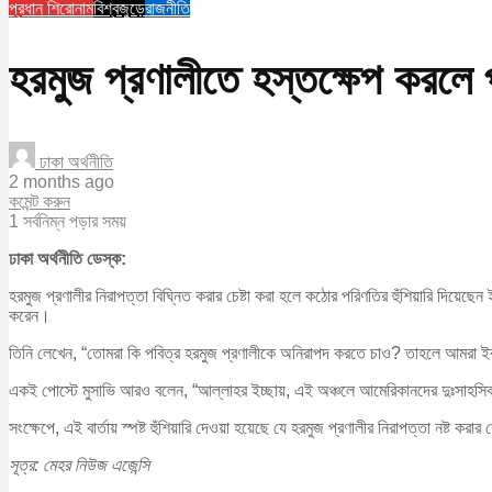
প্রধান শিরোনাম
বিশ্বজুড়ে
রাজনীতি
হরমুজ প্রণালীতে হস্তক্ষেপ করলে
ঢাকা অর্থনীতি
2 months ago
কমেন্ট করুন
1 সর্বনিম্ন পড়ার সময়
ঢাকা অর্থনীতি ডেস্ক:
হরমুজ প্রণালীর নিরাপত্তা বিঘ্নিত করার চেষ্টা করা হলে কঠোর পরিণতির হুঁশিয়ারি দিয়েছ
করেন।
তিনি লেখেন, “তোমরা কি পবিত্র হরমুজ প্রণালীকে অনিরাপদ করতে চাও? তাহলে আমরা ইর
একই পোস্টে মুসাভি আরও বলেন, “আল্লাহর ইচ্ছায়, এই অঞ্চলে আমেরিকানদের দুঃসাহস
সংক্ষেপে, এই বার্তায় স্পষ্ট হুঁশিয়ারি দেওয়া হয়েছে যে হরমুজ প্রণালীর নিরাপত্তা নষ্
সূত্র: মেহর নিউজ এজেন্সি