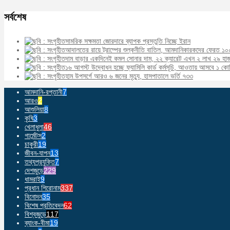
সর্বশেষ
সামরিক সক্ষমতা জোরদারে ব্যাপক প্রস্তুতি নিচ্ছে ইরান
আদালতের রায়ে ট্রাম্পের শুল্কনীতি বাতিল, আমদানিকারকদের ফেরত ১০
দাম বাড়ার একদিনেই কমল সোনার দাম, ২২ ক্যারেট এখন ২ লাখ ২৯ হা
১৬ আগস্ট উদ্বোধন হচ্ছে ফ্যামিলি কার্ড কর্মসূচি, আওতায় আসবে ১ কো
হাম উপসর্গে আরও ৬ জনের মৃত্যু, হাসপাতালে ভর্তি ৭৩৩
আমদানি-রপ্তানী
7
আরও
2
আশুলিয়া
8
কৃষি
3
খেলাধুলা
46
গার্মেন্টস
2
চাকুরী
19
জীবন-যাপন
13
তথ্যপ্রযুক্তি
7
দেশজুড়ে
229
ধামরাই
9
প্রধান শিরোনাম
337
বিনোদন
35
বিশেষ প্রতিবেদন
62
বিশ্বজুড়ে
117
ব্যাংক-বীমা
19