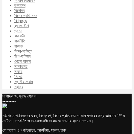
প্রধান শিরোনাম
বংলাদেশ
বিনোদন
বিশেষ প্রতিবেদন
বিশ্বজুড়ে
ব্যাংক-বীমা
ভ্রমন
রাজধানী
রাজনীতি
রাজস্ব
শিক্ষা-সাহিত্য
শিল্প-বানিজ্য
শেয়ার বাজার
সাক্ষাৎকার
সাভার
সিলেট
স্থানীয় সংবাদ
স্বাস্থ্য
সম্পাদক ড. ফুয়াদ হোসেন
---------
সর্বশেষ দেশ-বিদেশের খবর, বিশ্লেষণ, বিশেষ প্রতিবেদন ও সাক্ষাৎকারের জন্য আমাদের নিউজ
পোর্টাল। সত্যনিষ্ঠ ও সময়োপযোগী সংবাদ আপনাদের হাতের নাগালে।
যোগাযোগঃ ৫৩ বাইপাইল, আশুলিয়া, সাভার,ঢাকা