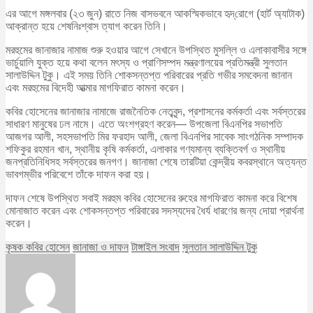
এর আগে মঙ্গলবার (২৩ জুন) রাতে নিজ বাসভবনে আকস্মিকভাবে হৃদ্‌রোগে (হার্ট অ্যাটাক)
আক্রান্ত হয়ে শেষনিঃশ্বাস ত্যাগ করেন তিনি।
মরহুমের জানাজার নামাজ শুরু হওয়ার আগে সেখানে উপস্থিত মুসল্লি ও এলাকাবাসীর সঙ্গে
ভার্চুয়ালি যুক্ত হয়ে কথা বলেন মৎস্য ও প্রাণিসম্পদ মন্ত্রণালয়ের প্রতিমন্ত্রী সুলতান
সালাউদ্দিন টুকু। এই সময় তিনি শোকসন্তপ্ত পরিবারের প্রতি গভীর সমবেদনা জানান
এবং মরহুমের বিদেহী আত্মার মাগফিরাত কামনা করেন।
কবির হোসেনের জানাজার নামাজে রাজনৈতিক নেতৃবৃন্দ, প্রশাসনের কর্মকর্তা এবং সর্বস্তরের
সাধারণ মানুষের ঢল নামে। এতে অংশগ্রহণ করেন— উপজেলা বিএনপির সভাপতি
আজগর আলী, সহসভাপতি মির ফরহাদ আলী, জেলা বিএনপির সাবেক সাংগঠনিক সম্পাদক
শফিকুর রহমান খান, স্থানীয় কৃষি কর্মকর্তা, এলাকার গণ্যমান্য ব্যক্তিবর্গ ও স্থানীয়
জনপ্রতিনিধিসহ সর্বস্তরের জনগণ। জানাজা শেষে তারটিয়া কেন্দ্রীয় কবরস্থানে অত্যন্ত
ভাবগম্ভীর পরিবেশে তাঁকে দাফন করা হয়।
দাফন শেষে উপস্থিত সবাই মরহুম কবির হোসেনের রুহের মাগফিরাত কামনা করে বিশেষ
মোনাজাত করেন এবং শোকসন্তপ্ত পরিবারের সদস্যদের ধৈর্য ধারণের জন্য দোয়া প্রার্থনা
করেন।
কৃষক কবির হোসেন
জানাজা ও দাফন
টাঙ্গাইল সংবাদ
সুলতান সালাউদ্দিন টুকু