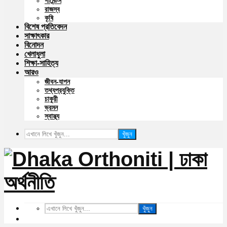
গার্মেন্টস
রাজস্ব
কৃষি
বিশেষ প্রতিবেদন
সাক্ষাৎকার
বিনোদন
খেলাধুলা
শিক্ষা-সাহিত্য
আরও
জীবন-যাপন
তথ্যপ্রযুক্তি
চাকুরী
ভ্রমন
স্বাস্থ্য
খুঁজুন
খুঁজুন