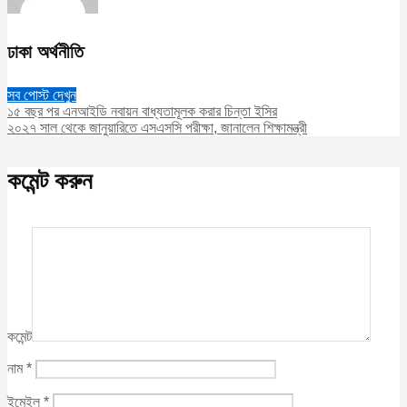
ঢাকা অর্থনীতি
সব পোস্ট দেখুন
১৫ বছর পর এনআইডি নবায়ন বাধ্যতামূলক করার চিন্তা ইসির
২০২৭ সাল থেকে জানুয়ারিতে এসএসসি পরীক্ষা, জানালেন শিক্ষামন্ত্রী
কমেন্ট করুন
কমেন্ট
নাম
*
ইমেইল
*