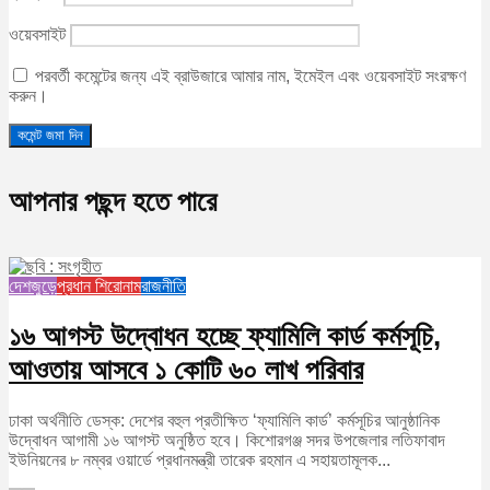
ওয়েবসাইট
পরবর্তী কমেন্টের জন্য এই ব্রাউজারে আমার নাম, ইমেইল এবং ওয়েবসাইট সংরক্ষণ
করুন।
আপনার পছন্দ হতে পারে
দেশজুড়ে
প্রধান শিরোনাম
রাজনীতি
১৬ আগস্ট উদ্বোধন হচ্ছে ফ্যামিলি কার্ড কর্মসূচি,
আওতায় আসবে ১ কোটি ৬০ লাখ পরিবার
ঢাকা অর্থনীতি ডেস্ক: দেশের বহুল প্রতীক্ষিত ‘ফ্যামিলি কার্ড’ কর্মসূচির আনুষ্ঠানিক
উদ্বোধন আগামী ১৬ আগস্ট অনুষ্ঠিত হবে। কিশোরগঞ্জ সদর উপজেলার লতিফাবাদ
ইউনিয়নের ৮ নম্বর ওয়ার্ডে প্রধানমন্ত্রী তারেক রহমান এ সহায়তামূলক...