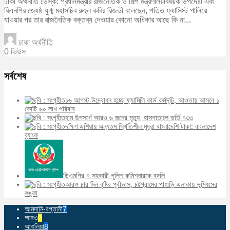
ঢাকা অর্থনীতি ডেস্ক: প্রধানমন্ত্রীর রাজনৈতিক ও শিল্প মন্ত্রণালয়বিষয়ক উপদেষ্টা এবং
বিএনপির জ্যেষ্ঠ যুগ্ম মহাসচিব রুহুল কবির রিজভী বলেছেন, পতিত ফ্যাসিস্ট পালিয়ে
যাওয়ার পর তার রাজনৈতিক বক্তব্য দেওয়ার কোনো অধিকার আছে কি না...
ঢাকা অর্থনীতি
0 ভিউস
সর্বশেষ
১৬ আগস্ট উদ্বোধন হচ্ছে ফ্যামিলি কার্ড কর্মসূচি, আওতায় আসবে ১
কোটি ৬০ লাখ পরিবার
হাম উপসর্গে আরও ৬ জনের মৃত্যু, হাসপাতালে ভর্তি ৭৩৩
দক্ষিণ এশিয়ায় অন্যতম স্থিতিশীল মুদ্রা বাংলাদেশি টাকা: বাংলাদেশ
ব্যাংক
ডিএমপির ৭ সহকারী পুলিশ কমিশনারকে বদলি
আরও চার দিন বৃষ্টির পূর্বাভাস, চট্টগ্রামের পাহাড়ি এলাকায় ভূমিধসের
শঙ্কা
আমদানি-রপ্তানী
7
আরও
2
আশুলিয়া
8