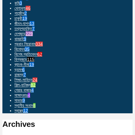
কৃষি
3
খেলাধুলা
46
গার্মেন্টস
2
চাকুরী
19
জীবন-যাপন
13
তথ্যপ্রযুক্তি
7
দেশজুড়ে
229
ধামরাই
9
প্রধান শিরোনাম
334
বিনোদন
35
বিশেষ প্রতিবেদন
62
বিশ্বজুড়ে
115
ব্যাংক-বীমা
19
ভ্রমন
6
রাজস্ব
7
শিক্ষা-সাহিত্য
24
শিল্প-বানিজ্য
82
শেয়ার বাজার
4
সাক্ষাৎকার
4
সাভার
9
স্থানীয় সংবাদ
8
স্বাস্থ্য
12
Archives