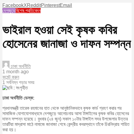
Facebook
X
Reddit
Pinterest
Email
দেশজুড়ে
বিশেষ প্রতিবেদন
ভাইরাল হওয়া সেই কৃষক কবির
হোসেনের জানাজা ও দাফন সম্পন্ন
ঢাকা অর্থনীতি
1 month ago
কমেন্ট করুন
1 সর্বনিম্ন পড়ার সময়
ঢাকা অর্থনীতি ডেস্ক:
প্রধানমন্ত্রী তারেক রহমানের হাত থেকে আনুষ্ঠানিকভাবে কৃষক কার্ড গ্রহণ করার পর
সামাজিক যোগাযোগমাধ্যমে দেশজুড়ে আলোচনায় আসা টাঙ্গাইলের কৃষক কবির হোসেনের
দাফন সম্পন্ন হয়েছে। বুধবার (২৪ জুন) সকাল ১০টায় টাঙ্গাইল সদর উপজেলার উত্তর
তারটিয়া মাদ্রাসা মাঠে নামাজে জানাজা শেষে কেন্দ্রীয় কবরস্থানে তাঁকে চিরনিদ্রায় শায়িত
করা হয়।