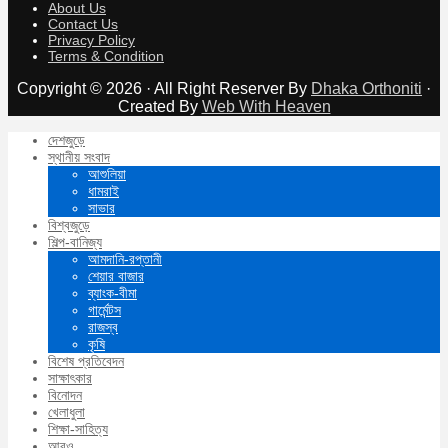
About Us
Contact Us
Privacy Policy
Terms & Condition
Copyright © 2026 · All Right Reserver By
Dhaka Orthoniti
·
Created By
Web With Heaven
দেশজুড়ে
স্থানীয় সংবাদ
আশুলিয়া
ধামরাই
সাভার
বিশ্বজুড়ে
শিল্প-বানিজ্য
আমদানি-রপ্তানী
শেয়ার বাজার
ব্যাংক-বীমা
গার্মেন্টস
রাজস্ব
কৃষি
বিশেষ প্রতিবেদন
সাক্ষাৎকার
বিনোদন
খেলাধুলা
শিক্ষা-সাহিত্য
আরও