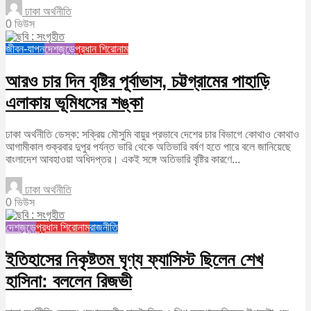
ঢাকা অর্থনীতি
0 ভিউস
জীবন-যাপন
দেশজুড়ে
প্রধান শিরোনাম
আরও চার দিন বৃষ্টির পূর্বাভাস, চট্টগ্রামের পাহাড়ি
এলাকায় ভূমিধসের শঙ্কা
ঢাকা অর্থনীতি ডেস্ক: সক্রিয় মৌসুমি বায়ুর প্রভাবে দেশের চার বিভাগে কোথাও কোথাও
আগামীকাল শুক্রবার দুপুর পর্যন্ত ভারি থেকে অতিভারি বর্ষণ হতে পারে বলে জানিয়েছে
বাংলাদেশ আবহাওয়া অধিদপ্তর। একই সঙ্গে অতিভারি বৃষ্টির কারণে...
ঢাকা অর্থনীতি
0 ভিউস
দেশজুড়ে
প্রধান শিরোনাম
রাজনীতি
ইতিহাসের নিকৃষ্টতম ঘৃণ্য ফ্যাসিস্ট ছিলেন শেখ
হাসিনা: বললেন রিজভী