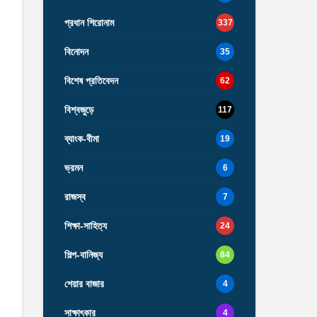
প্রধান শিরোনাম
337
বিনোদন
35
বিশেষ প্রতিবেদন
62
বিশ্বজুড়ে
117
ব্যাংক-বীমা
19
ভ্রমন
6
রাজস্ব
7
শিক্ষা-সাহিত্য
24
শিল্প-বানিজ্য
84
শেয়ার বাজার
4
সাক্ষাৎকার
4