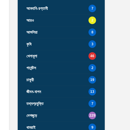
আমদানি-রপ্তানী
7
আরও
2
আশুলিয়া
8
কৃষি
3
খেলাধুলা
46
গার্মেন্টস
2
চাকুরী
19
জীবন-যাপন
13
তথ্যপ্রযুক্তি
7
দেশজুড়ে
229
ধামরাই
9