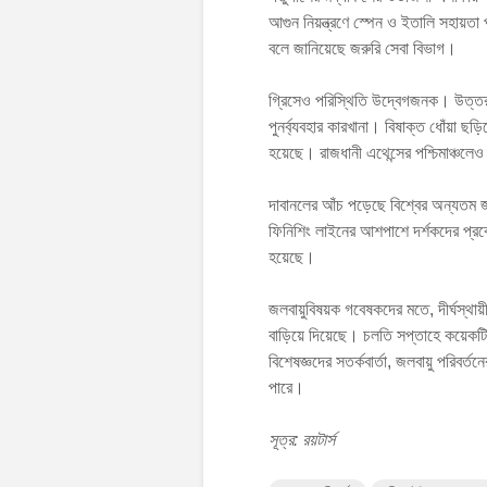
আগুন নিয়ন্ত্রণে স্পেন ও ইতালি সহায়তা
বলে জানিয়েছে জরুরি সেবা বিভাগ।
গ্রিসেও পরিস্থিতি উদ্বেগজনক। উত্তরাঞ
পুনর্ব্যবহার কারখানা। বিষাক্ত ধোঁয়া ছড়
হয়েছে। রাজধানী এথেন্সের পশ্চিমাঞ্চলে
দাবানলের আঁচ পড়েছে বিশ্বের অন্যতম জনপ
ফিনিশিং লাইনের আশপাশে দর্শকদের প্রবে
হয়েছে।
জলবায়ুবিষয়ক গবেষকদের মতে, দীর্ঘস্থায
বাড়িয়ে দিয়েছে। চলতি সপ্তাহে কয়েকটি
বিশেষজ্ঞদের সতর্কবার্তা, জলবায়ু পরি
পারে।
সূত্র: রয়টার্স