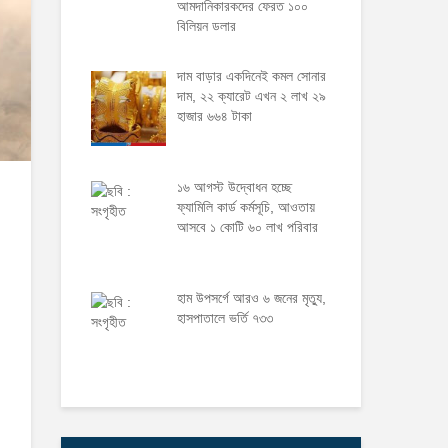
আমদানিকারকদের ফেরত ১০০
বিলিয়ন ডলার
দাম বাড়ার একদিনেই কমল সোনার
দাম, ২২ ক্যারেট এখন ২ লাখ ২৯
হাজার ৬৬৪ টাকা
১৬ আগস্ট উদ্বোধন হচ্ছে
ফ্যামিলি কার্ড কর্মসূচি, আওতায়
আসবে ১ কোটি ৬০ লাখ পরিবার
হাম উপসর্গে আরও ৬ জনের মৃত্যু,
হাসপাতালে ভর্তি ৭৩৩