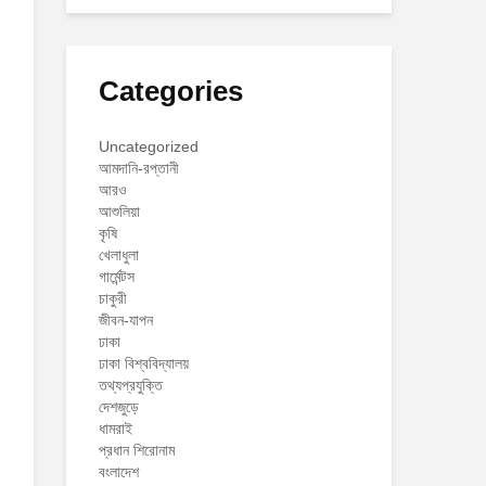
Categories
Uncategorized
আমদানি-রপ্তানী
আরও
আশুলিয়া
কৃষি
খেলাধুলা
গার্মেন্টস
চাকুরী
জীবন-যাপন
ঢাকা
ঢাকা বিশ্ববিদ্যালয়
তথ্যপ্রযুক্তি
দেশজুড়ে
ধামরাই
প্রধান শিরোনাম
বংলাদেশ