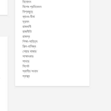
বিনোদন
বিশেষ প্রতিবেদন
বিশ্বজুড়ে
ব্যাংক-বীমা
ভ্রমন
রাজধানী
রাজনীতি
রাজস্ব
শিক্ষা-সাহিত্য
শিল্প-বানিজ্য
শেয়ার বাজার
সাক্ষাৎকার
সাভার
সিলেট
স্থানীয় সংবাদ
স্বাস্থ্য