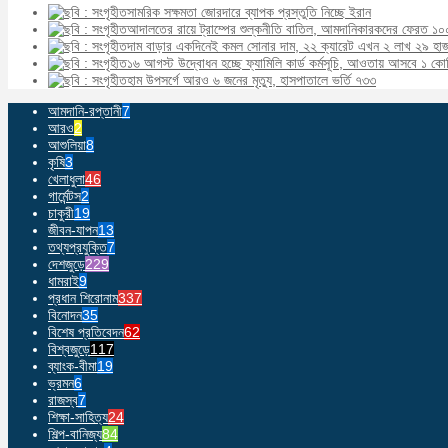
সামরিক সক্ষমতা জোরদারে ব্যাপক প্রস্তুতি নিচ্ছে ইরান
আদালতের রায়ে ট্রাম্পের শুল্কনীতি বাতিল, আমদানিকারকদের ফেরত ১০
দাম বাড়ার একদিনেই কমল সোনার দাম, ২২ ক্যারেট এখন ২ লাখ ২৯ হা
১৬ আগস্ট উদ্বোধন হচ্ছে ফ্যামিলি কার্ড কর্মসূচি, আওতায় আসবে ১ কো
হাম উপসর্গে আরও ৬ জনের মৃত্যু, হাসপাতালে ভর্তি ৭৩৩
আমদানি-রপ্তানী
7
আরও
2
আশুলিয়া
8
কৃষি
3
খেলাধুলা
46
গার্মেন্টস
2
চাকুরী
19
জীবন-যাপন
13
তথ্যপ্রযুক্তি
7
দেশজুড়ে
229
ধামরাই
9
প্রধান শিরোনাম
337
বিনোদন
35
বিশেষ প্রতিবেদন
62
বিশ্বজুড়ে
117
ব্যাংক-বীমা
19
ভ্রমন
6
রাজস্ব
7
শিক্ষা-সাহিত্য
24
শিল্প-বানিজ্য
84