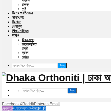
গার্মেন্টস
রাজস্ব
কৃষি
বিশেষ প্রতিবেদন
সাক্ষাৎকার
বিনোদন
খেলাধুলা
শিক্ষা-সাহিত্য
আরও
জীবন-যাপন
তথ্যপ্রযুক্তি
চাকুরী
ভ্রমন
স্বাস্থ্য
খুঁজুন
খুঁজুন
Facebook
X
Reddit
Pinterest
Email
দেশজুড়ে
বংলাদেশ
ব্যাংক-বীমা
রাজধানী