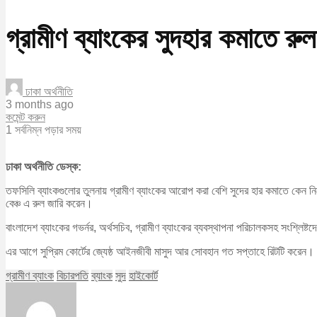
গ্রামীণ ব্যাংকের সুদহার কমাতে রুল
ঢাকা অর্থনীতি
3 months ago
কমেন্ট করুন
1 সর্বনিম্ন পড়ার সময়
ঢাকা অর্থনীতি ডেস্ক:
তফসিলি ব্যাংকগুলোর তুলনায় গ্রামীণ ব্যাংকের আরোপ করা বেশি সুদের হার কমাতে কেন ন
বেঞ্চ এ রুল জারি করেন।
বাংলাদেশ ব্যাংকের গভর্নর, অর্থসচিব, গ্রামীণ ব্যাংকের ব্যবস্থাপনা পরিচালকসহ সংশ্লিষ
এর আগে সুপ্রিম কোর্টের জ্যেষ্ঠ আইনজীবী মাসুদ আর সোবহান গত সপ্তাহে রিটটি করেন। রি
গ্রামীণ ব্যাংক
বিচারপতি
ব্যাংক
সুদ
হাইকোর্ট