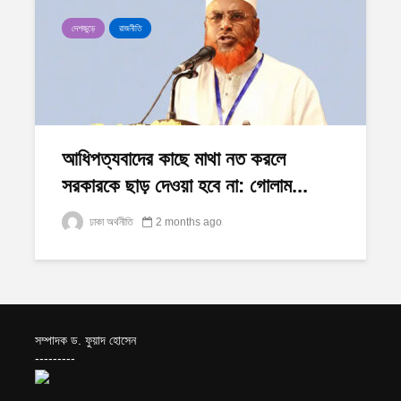
দেশজুড়ে
রাজনীতি
আধিপত্যবাদের কাছে মাথা নত করলে
সরকারকে ছাড় দেওয়া হবে না: গোলাম...
ঢাকা অর্থনীতি
2 months ago
সম্পাদক ড. ফুয়াদ হোসেন
---------