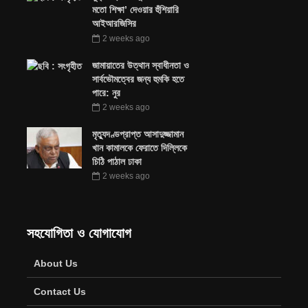
মতো শিক্ষা’ দেওয়ার হুঁশিয়ারি
আইআরজিসির
2 weeks ago
জামায়াতের উত্থান স্বাধীনতা ও
সার্বভৌমত্বের জন্য হুমকি হতে
পারে: নুর
2 weeks ago
মৃত্যুদণ্ডপ্রাপ্ত আসাদুজ্জামান
খান কামালকে ফেরাতে দিল্লিকে
চিঠি পাঠাল ঢাকা
2 weeks ago
সহযোগিতা ও যোগাযোগ
About Us
Contact Us